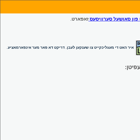
ון סאושעל סערוויסעס
זאפארט.
איר האט די מעגליכקייט צו שענקען לעבן. דריקט דא פאר מער אינפארמאציע.