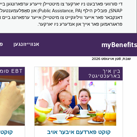
דאנקבאר פאר אייער וויליגקייט צו מיטטיילן אייער ערפארונג ביים 
פראגראמען פאר אייך און אנדערע ניו יארקער.
myBenefits
אנווייזונגען
פ
שבת, 8טן אויגוסט 2026
בין איך
EBT סומע
בארעכטיגט?
קוקט אי
קוקט פארדעם איבער אויב