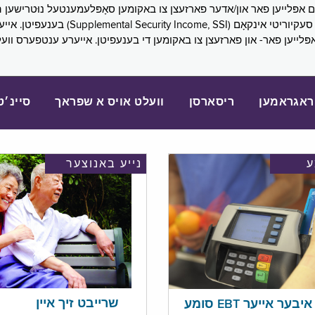
SNAP), פובליק הילף (lic Assistance, PA
אפּלייען פאר- און פארזעצן צו באקומען די בענעפיטן. אייערע ענטפערס ווע
ראגראמען
ריסארסן
וועלט אויס א שפראך
סיינ׳ט
נייע באנוצער
שרייבט זיך איין
בער אייער EBT סומע