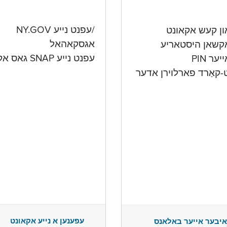
/עפנט נייע NY.GOV
אגסקאהאל
קשאן היסטאריע
עפנט נייע SNAP גאס אקאונט
ער PIN
ט-קאַרד פארלוירן אדער
עפענען א נייע אקאונט
איבער אייער באלאנס