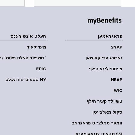
myBenefits
פראגראמען
העלט אינשורענס
SNAP
מעדיקעיד
נערונג עדיוקעישאן
׳טשיילד העלט פּלוס׳ (CHP)
צייטווייליגע הילף
EPIC
HEAP
NY סטעיט אוו העלט
WIC
טשיילד קעיר הילף
סקול מאלצייטן
זומער מאלצייט פראגראם
SSI סטעיט צוגעקומענע