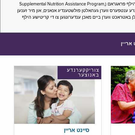
די סורוועי פארבעט ניו יארקער צו מיטטיילן זייערע ערפארונגען ביים אפּלייען פאר און/אדער פארזעצן צו באקומען סאָפּלעמענטעל נוּטרישען הילף פראגראם (Supplemental Nutrition Assistance Program,
Pub) און סאָפּלעמענטעל סעקיוריטי אינקאָם (Supplemental Security Income, SSI) בענעפיטן. אייערע ענטפערס ווערן געהאלטן פולשטענדיג אנאנים, און מיר זענען
לן באטראכט ווערן ביים מאכן ענדערונגען צו די קריטישע הילף
 אריין
צוריקקערנדע
באנוצער
סיינט אריין