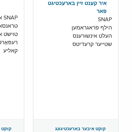
איר קענט זיין בארעכטיגט
פאר
SNAP און קעש אקאונט
SNAP
טראנסא
הילף פראגראמען
טוישט איי
העלט אינשורענס
רעפּאָר
שטייער קרעדיטס
קאליע
קוקט 
קוקט איבער בארעכטיגונג