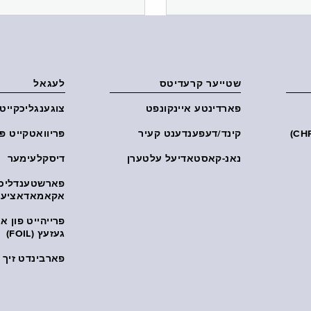
שטייער קרעדיטס
לעגאל
פארדינטע איינקונפט
צוגענגליכקייט
קינד/דעפענדענט קעיר
פּריוואטקייט פּ
נאנ-קאסטאדיעל עלטערן
דיסקלעימער
פארשטענדליכ
אקאמאדאציע
פרייהייט פון 
געזעץ (FOIL)
פארבינדט זיך מ