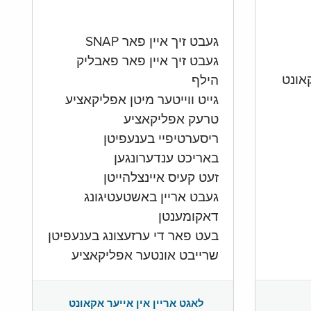
געבט זיך איין פאר SNAP
געבט זיך איין פאר פאבליק
הילף
גייט ווייטער מיטן אפליקאציע
טרעק אפליקאציע
ריסערטיפיי בענעפיטן
באריכט ענדערונגען
זעט קעיס איינצלהייטן
געבט אריין באשטעטיגונג
דאקומענטן
בעט פאר די ערזעצונג בענעפיטן
שרייבט אונטער אפליקאציע
לאגט אריין אין אייער אקאונט