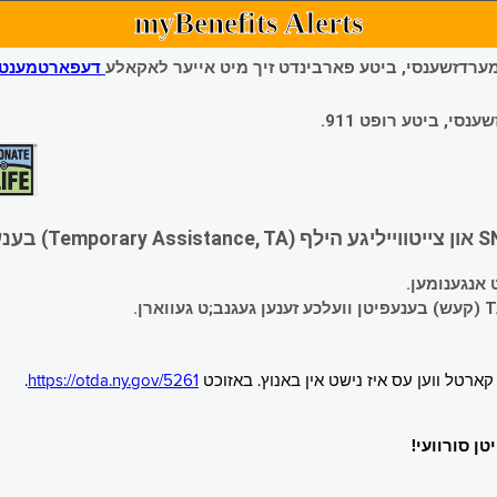
myBenefits Alerts
 עמערדזשענסי, ביטע פארבינדט זיך מיט אייער לאקאלע
דעפארטמענט פ
י, ביטע רופט 911.
.
https://otda.ny.gov/5261