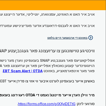
אויב איר האט א האוזינג, עסנווארג, יוטיליטי, אדער הייצונג
אויב איר האט א לעבנס-דראענדע אדער מעדיצינישע עמערדזשענס
באזוכט די ארבעטער היים בלאט
וויכטיגע טוישונגען צו ערזעצונג פאר געגנב;עטע SNAP און צייטווייליגע הילף (Temporary Assistance, TA) בענעפיטן:
אפליקאציעס פאר געגנב;טע SNAP בענעפיטן ווערן מער נישט אנגענומען.
הויזגעזינדער קענען נאכאלץ אפּלייען פאר אן ערזעצונג פאר TA (קעש) בענעפיטן וועלכע זענען געגנב;ט געווארן.
פאר מער אינפארמאציע, באזוכט
EBT Scam Alert | OTDA
.
באשיצן אייער בענעפיטן לערנט איבער ווי אזוי צו פרירן אייער EBT קארטל ווען עס איז נישט אין באנוץ. באזוכט
מיר ווילן הערן אייער מיינונג! נעמט די OTDA רעגירונג בענעפיטן סורוועי!
סורוועי לינק:
https://forms.office.com/g/iXXyiDETtG
.