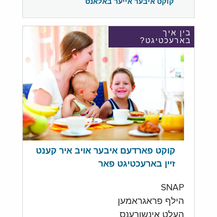
קוקט איבער אייער באלאנס
בין איך
בארעכטיגט?
קוקט פארדעם איבער אויב איר קענט
זיין בארעכטיגט פאר
SNAP
הילף פראגראמען
העלט אינשורענס