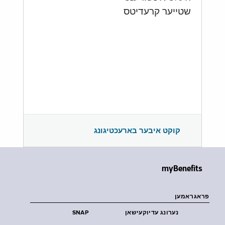
שטייער קרעדיטס
קוקט איבער בארעכטיגונג
myBenefits
פראגראמען
נערונג עדיוקעישאן
SNAP