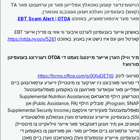
הויזגעזינדער קענען נאכאלץ אפּלייען פאר אן ערזעצונג פאר TA
(קעש) בענעפיטן וועלכע זענען געגנב;ט געווארן.
פאר מער אינפארמאציע, באזוכט
EBT Scam Alert | OTDA
.
באשיצן אייער בענעפיטן לערנט איבער ווי אזוי צו פרירן אייער EBT
קארטל ווען עס איז נישט אין באנוץ. באזוכט
https://otda.ny.gov/5261
.
מיר ווילן הערן אייער מיינונג! נעמט די OTDA רעגירונג בענעפיטן
סורוועי!
סורוועי לינק:
https://forms.office.com/g/iXXyiDETtG
.
די סורוועי פארבעט ניו יארקער צו מיטטיילן זייערע ערפארונגען ביים
אפּלייען פאר און/אדער פארזעצן צו באקומען סאָפּלעמענטעל
נוּטרישען הילף פראגראם (Supplemental Nutrition Assistance
Program, SNAP), פובליק הילף (Public Assistance, PA) און
סאָפּלעמענטעל סעקיוריטי אינקאָם (Supplemental Security Income,
SSI) בענעפיטן. אייערע ענטפערס ווערן געהאלטן פולשטענדיג
אנאנים, און מיר זענען דאנקבאר פאר אייער וויליגקייט צו מיטטיילן
אייער ערפארונג ביים אפּלייען פאר- און פארזעצן צו באקומען די
בענעפיטן. אייערע ענטפערס וועלן באטראכט ווערן ביים מאכן