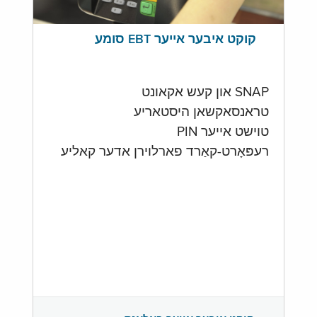
קוקט איבער אייער EBT סומע
SNAP און קעש אקאונט
טראנסאקשאן היסטאריע
טוישט אייער PIN
רעפּאָרט-קאַרד פארלוירן אדער קאליע