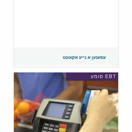
עפענען א נייע אקאונט
EBT סומע