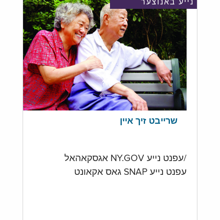
נייע באנוצער
שרייבט זיך איין
/עפנט נייע NY.GOV אגסקאהאל
עפנט נייע SNAP גאס אקאונט