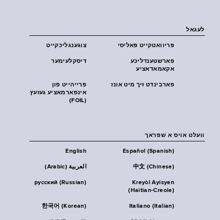
לעגאל
פּריוואטקייט פּאליסי
צוגענגליכקייט
פארשטענדליכע
דיסקלעימער
אקאמאדאציע
פארבינדט זיך מיט אונז
פרייהייט פון
אינפארמאציע געזעץ
(FOIL)
וועלט אויס א שפראך
English
Español (Spanish)
中文 (Chinese)
العربية (Arabic)
русский (Russian)
Kreyòl Ayisyen
(Haitian-Creole)
한국어 (Korean)
Italiano (Italian)