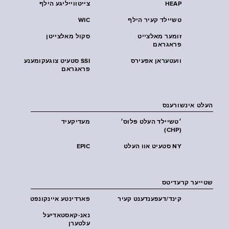
HEAP
צייטווייליגע הילף
טשיילד קעיר הילף
WIC
זומער מאלצייט
סקול מאלצייטן
פראגראם
וועטעראן אפעירס
SSI סטעיט צוגעקומענע
פראגראם
העלט אינשורענס
׳טשיילד העלט פּלוס׳
מעדיקעיד
(CHP)
NY סטעיט אוו העלט
EPIC
שטייער קרעדיטס
קינד/דעפענדענט קעיר
פארדינטע איינקונפט
נאנ-קאסטאדיעל
עלטערן