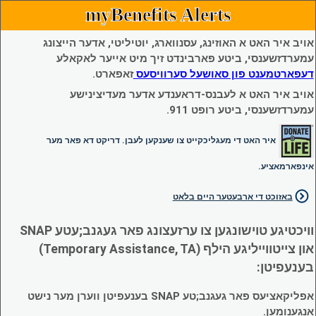
myBenefits Alerts
אויב איר האט א האוזינג, עסנווארג, יוטיליטי, אדער הייצונג
עמערדזשענסי, ביטע פארבינדט זיך מיט אייער לאקאלע
דעפארטמענט פון סאושעל סערוויסעס
זאפארט.
אויב איר האט א לעבנס-דראענדע אדער מעדיצינישע
עמערדזשענסי, ביטע רופט 911.
איר האט די מעגליכקייט צו שענקען לעבן. דריקט דא פאר מער
אינפארמאציע.
באזוכט די ארבעטער היים בלאט
וויכטיגע טוישונגען צו ערזעצונג פאר געגנב;עטע SNAP
און צייטווייליגע הילף (Temporary Assistance, TA)
בענעפיטן:
אפליקאציעס פאר געגנב;טע SNAP בענעפיטן ווערן מער נישט
אנגענומען.