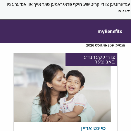
ענדערונגען צו די קריטישע הילף פראגראמען פאר אייך און אנדערע ניו
יארקער.
myBenefits
זונטיק, 9טן אויגוסט 2026
צוריקקערנדע
באנוצער
סיינט אריין