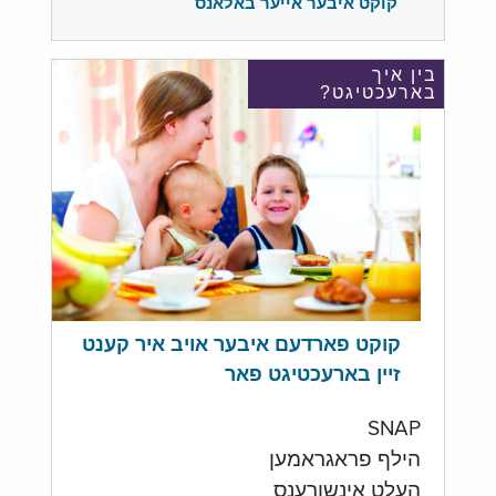
קוקט איבער אייער באלאנס
בין איך
בארעכטיגט?
קוקט פארדעם איבער אויב איר קענט
זיין בארעכטיגט פאר
SNAP
הילף פראגראמען
העלט אינשורענס