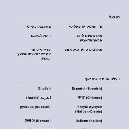
לעגאל
פּריוואטקייט פּאליסי
צוגענגליכקייט
פארשטענדליכע
דיסקלעימער
אקאמאדאציע
פארבינדט זיך מיט אונז
פרייהייט פון
אינפארמאציע געזעץ
(FOIL)
וועלט אויס א שפראך
English
Español (Spanish)
中文 (Chinese)
العربية (Arabic)
русский (Russian)
Kreyòl Ayisyen
(Haitian-Creole)
한국어 (Korean)
Italiano (Italian)