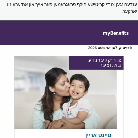
ענדערונגען צו די קריטישע הילף פראגראמען פאר אייך און אנדערע ניו
יארקער.
myBenefits
פֿרײַטיק, 7טן אויגוסט 2026
צוריקקערנדע
באנוצער
סיינט אריין