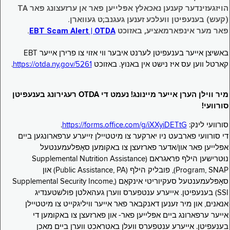
הויזגעזינדער קענען נאכאלץ אפּלייען פאר אן ערזעצונג פאר TA
(קעש) בענעפיטן וועלכע זענען געגנב;ט געווארן.
פאר מער אינפארמאציע, באזוכט
EBT Scam Alert | OTDA
.
באשיצן אייער בענעפיטן לערנט איבער ווי אזוי צו פרירן אייער EBT
קארטל ווען עס איז נישט אין באנוץ. באזוכט
https://otda.ny.gov/5261
.
מיר ווילן הערן אייער מיינונג! נעמט די OTDA רעגירונג בענעפיטן
סורוועי!
סורוועי לינק:
https://forms.office.com/g/iXXyiDETtG
.
די סורוועי פארבעט ניו יארקער צו מיטטיילן זייערע ערפארונגען ביים
אפּלייען פאר און/אדער פארזעצן צו באקומען סאָפּלעמענטעל
נוּטרישען הילף פראגראם (Supplemental Nutrition Assistance
Program, SNAP), פובליק הילף (Public Assistance, PA) און
סאָפּלעמענטעל סעקיוריטי אינקאָם (Supplemental Security Income,
SSI) בענעפיטן. אייערע ענטפערס ווערן געהאלטן פולשטענדיג
אנאנים, און מיר זענען דאנקבאר פאר אייער וויליגקייט צו מיטטיילן
אייער ערפארונג ביים אפּלייען פאר- און פארזעצן צו באקומען די
בענעפיטן. אייערע ענטפערס וועלן באטראכט ווערן ביים מאכן