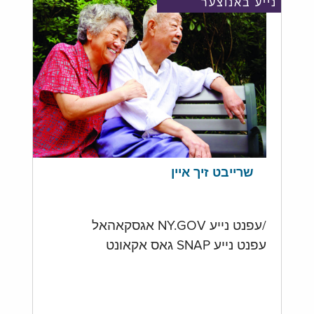
נייע באנוצער
שרייבט זיך איין
/עפנט נייע NY.GOV אגסקאהאל
עפנט נייע SNAP גאס אקאונט