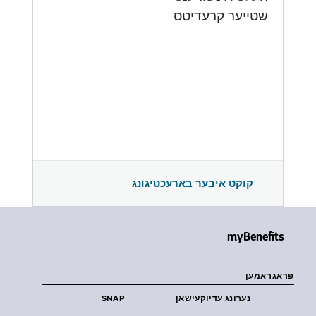
שטייער קרעדיטס
קוקט איבער בארעכטיגונג
myBenefits
פראגראמען
נערונג עדיוקעישאן
SNAP