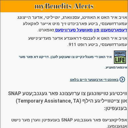
myBenefits Alerts
אויב איר האט א האוזינג, עסנווארג, יוטיליטי, אדער הייצונג
עמערדזשענסי, ביטע פארבינדט זיך מיט אייער לאקאלע
דעפארטמענט פון סאושעל סערוויסעס
זאפארט.
אויב איר האט א לעבנס-דראענדע אדער מעדיצינישע
עמערדזשענסי, ביטע רופט 911.
איר האט די מעגליכקייט צו שענקען לעבן. דריקט דא פאר מער
אינפארמאציע.
באזוכט די ארבעטער היים בלאט
וויכטיגע טוישונגען צו ערזעצונג פאר געגנב;עטע SNAP
און צייטווייליגע הילף (Temporary Assistance, TA)
בענעפיטן:
אפליקאציעס פאר געגנב;טע SNAP בענעפיטן ווערן מער נישט
אנגענומען.