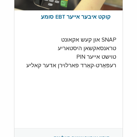
קוקט איבער אייער EBT סומע
SNAP און קעש אקאונט
טראנסאקשאן היסטאריע
טוישט אייער PIN
רעפּאָרט-קאַרד פארלוירן אדער קאליע