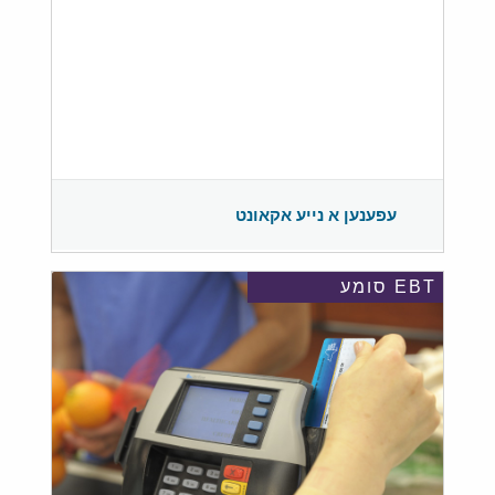
עפענען א נייע אקאונט
EBT סומע