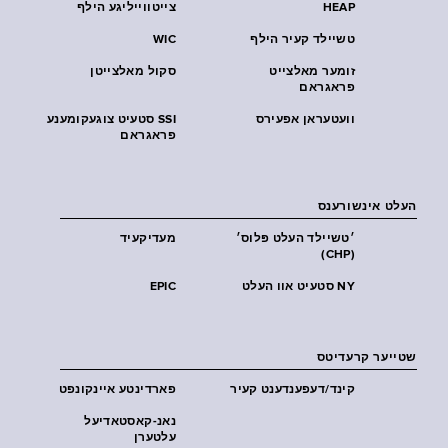
HEAP
צייטווייליגע הילף
טשיילד קעיר הילף
WIC
זומער מאלצייט
סקול מאלצייטן
פראגראם
וועטעראן אפעירס
SSI סטעיט צוגעקומענע
פראגראם
העלט אינשורענס
׳טשיילד העלט פּלוס׳
מעדיקעיד
(CHP)
NY סטעיט אוו העלט
EPIC
שטייער קרעדיטס
קינד/דעפענדענט קעיר
פארדינטע איינקונפט
נאנ-קאסטאדיעל
עלטערן