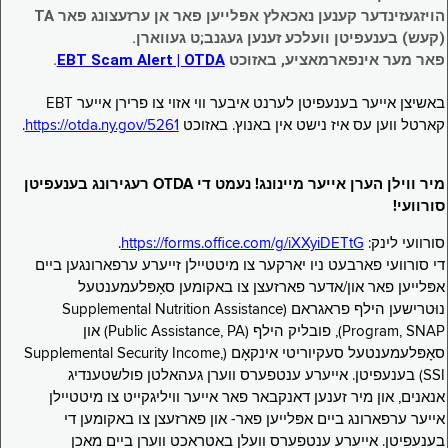
הויזגעזינדער קענען נאכאלץ אפּלייען פאר אן ערזעצונג פאר TA
(קעש) בענעפיטן וועלכע זענען געגנב;ט געווארן.
פאר מער אינפארמאציע, באזוכט
EBT Scam Alert | OTDA
.
באשיצן אייער בענעפיטן לערנט איבער ווי אזוי צו פרירן אייער EBT
קארטל ווען עס איז נישט אין באנוץ. באזוכט
https://otda.ny.gov/5261
.
מיר ווילן הערן אייער מיינונג! נעמט די OTDA רעגירונג בענעפיטן
סורוועי!
סורוועי לינק:
https://forms.office.com/g/iXXyiDETtG
.
די סורוועי פארבעט ניו יארקער צו מיטטיילן זייערע ערפארונגען ביים
אפּלייען פאר און/אדער פארזעצן צו באקומען סאָפּלעמענטעל
נוּטרישען הילף פראגראם (Supplemental Nutrition Assistance
Program, SNAP), פובליק הילף (Public Assistance, PA) און
סאָפּלעמענטעל סעקיוריטי אינקאָם (Supplemental Security Income,
SSI) בענעפיטן. אייערע ענטפערס ווערן געהאלטן פולשטענדיג
אנאנים, און מיר זענען דאנקבאר פאר אייער וויליגקייט צו מיטטיילן
אייער ערפארונג ביים אפּלייען פאר- און פארזעצן צו באקומען די
בענעפיטן. אייערע ענטפערס וועלן באטראכט ווערן ביים מאכן