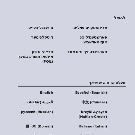
לעגאל
פּריוואטקייט פּאליסי
צוגענגליכקייט
פארשטענדליכע
דיסקלעימער
אקאמאדאציע
פארבינדט זיך מיט אונז
פרייהייט פון
אינפארמאציע געזעץ
(FOIL)
וועלט אויס א שפראך
English
Español (Spanish)
中文 (Chinese)
العربية (Arabic)
русский (Russian)
Kreyòl Ayisyen
(Haitian-Creole)
한국어 (Korean)
Italiano (Italian)