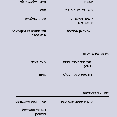
HEAP
צייטווייליגע הילף
טשיילד קעיר הילף
WIC
זומער מאלצייט
סקול מאלצייטן
פראגראם
וועטעראן אפעירס
SSI סטעיט צוגעקומענע
פראגראם
העלט אינשורענס
׳טשיילד העלט פּלוס׳
מעדיקעיד
(CHP)
NY סטעיט אוו העלט
EPIC
שטייער קרעדיטס
קינד/דעפענדענט קעיר
פארדינטע איינקונפט
נאנ-קאסטאדיעל
עלטערן