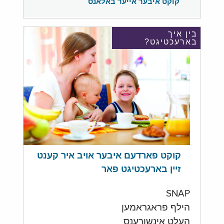
קוקט איבער אייער באלאנס
בין איך
בארעכטיגט?
קוקט פארדעם איבער אויב איר קענט
זיין בארעכטיגט פאר
SNAP
הילף פראגראמען
העלט אינשורענס