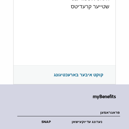
שטייער קרעדיטס
קוקט איבער בארעכטיגונג
myBenefits
פראגראמען
נערונג עדיוקעישאן
SNAP