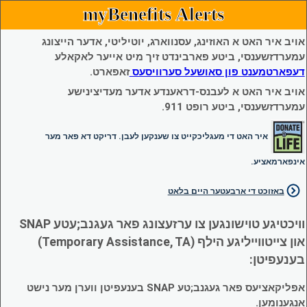
myBenefits Alerts
אויב איר האט א האוזינג, עסנווארג, יוטיליטי, אדער הייצונג
עמערדזשענסי, ביטע פארבינדט זיך מיט אייער לאקאלע
דעפארטמענט פון סאושעל סערוויסעס
זאפארט.
אויב איר האט א לעבנס-דראענדע אדער מעדיצינישע
עמערדזשענסי, ביטע רופט 911.
איר האט די מעגליכקייט צו שענקען לעבן. דריקט דא פאר מער
אינפארמאציע.
באזוכט די ארבעטער היים בלאט
וויכטיגע טוישונגען צו ערזעצונג פאר געגנב;עטע SNAP
און צייטווייליגע הילף (Temporary Assistance, TA)
בענעפיטן:
אפליקאציעס פאר געגנב;טע SNAP בענעפיטן ווערן מער נישט
אנגענומען.