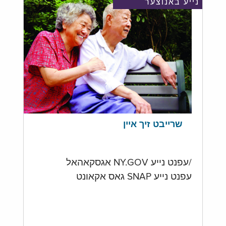
נייע באנוצער
שרייבט זיך איין
/עפנט נייע NY.GOV אגסקאהאל
עפנט נייע SNAP גאס אקאונט