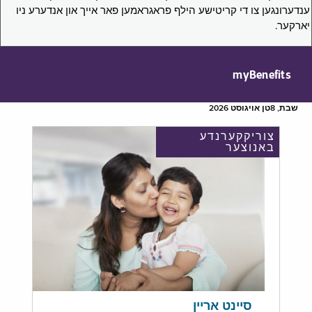
ענדערונגען צו די קריטישע הילף פראגראמען פאר אייך און אנדערע ניו
יארקער.
myBenefits
שבת, 8טן אויגוסט 2026
צוריקקערנדע
באנוצער
סיינט אריין