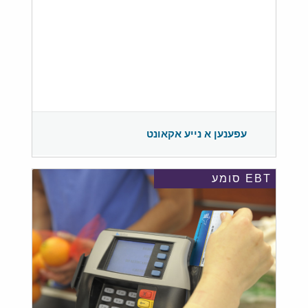
עפענען א נייע אקאונט
EBT סומע