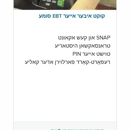
קוקט איבער אייער EBT סומע
SNAP און קעש אקאונט
טראנסאקשאן היסטאריע
טוישט אייער PIN
רעפּאָרט-קאַרד פארלוירן אדער קאליע