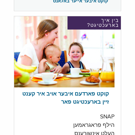
קוקט איבער אייער באלאנס
בין איך
בארעכטיגט?
קוקט פארדעם איבער אויב איר קענט
זיין בארעכטיגט פאר
SNAP
הילף פראגראמען
העלט אינשורענס