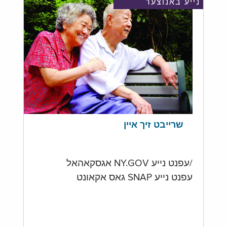
נייע באנוצער
שרייבט זיך איין
/עפנט נייע NY.GOV אגסקאהאל
עפנט נייע SNAP גאס אקאונט