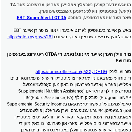
הויזגעזינדער קענען נאכאלץ אפּלייען פאר אן ערזעצונג פאר TA
(קעש) בענעפיטן וועלכע זענען געגנב;ט געווארן.
פאר מער אינפארמאציע, באזוכט
EBT Scam Alert | OTDA
.
באשיצן אייער בענעפיטן לערנט איבער ווי אזוי צו פרירן אייער EBT
קארטל ווען עס איז נישט אין באנוץ. באזוכט
https://otda.ny.gov/5261
.
מיר ווילן הערן אייער מיינונג! נעמט די OTDA רעגירונג בענעפיטן
סורוועי!
סורוועי לינק:
https://forms.office.com/g/iXXyiDETtG
.
די סורוועי פארבעט ניו יארקער צו מיטטיילן זייערע ערפארונגען ביים
אפּלייען פאר און/אדער פארזעצן צו באקומען סאָפּלעמענטעל
נוּטרישען הילף פראגראם (Supplemental Nutrition Assistance
Program, SNAP), פובליק הילף (Public Assistance, PA) און
סאָפּלעמענטעל סעקיוריטי אינקאָם (Supplemental Security Income,
SSI) בענעפיטן. אייערע ענטפערס ווערן געהאלטן פולשטענדיג
אנאנים, און מיר זענען דאנקבאר פאר אייער וויליגקייט צו מיטטיילן
אייער ערפארונג ביים אפּלייען פאר- און פארזעצן צו באקומען די
בענעפיטן. אייערע ענטפערס וועלן באטראכט ווערן ביים מאכן