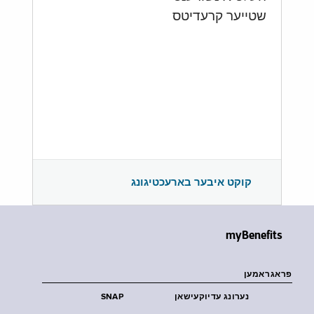
שטייער קרעדיטס
קוקט איבער בארעכטיגונג
myBenefits
פראגראמען
נערונג עדיוקעישאן
SNAP