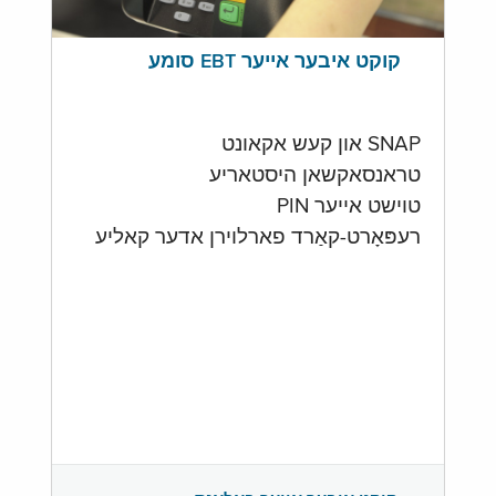
קוקט איבער אייער EBT סומע
SNAP און קעש אקאונט
טראנסאקשאן היסטאריע
טוישט אייער PIN
רעפּאָרט-קאַרד פארלוירן אדער קאליע