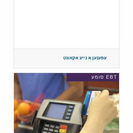
עפענען א נייע אקאונט
EBT סומע