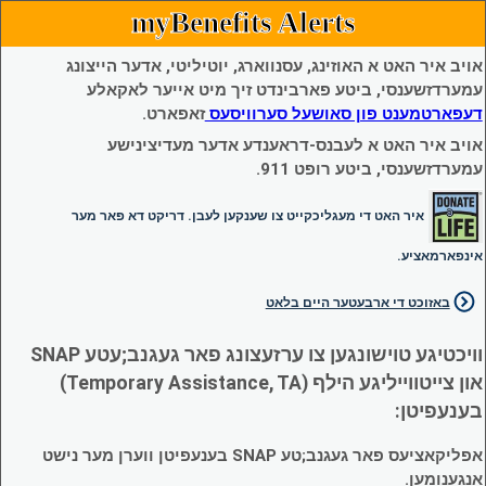
myBenefits Alerts
אויב איר האט א האוזינג, עסנווארג, יוטיליטי, אדער הייצונג
עמערדזשענסי, ביטע פארבינדט זיך מיט אייער לאקאלע
דעפארטמענט פון סאושעל סערוויסעס
זאפארט.
אויב איר האט א לעבנס-דראענדע אדער מעדיצינישע
עמערדזשענסי, ביטע רופט 911.
איר האט די מעגליכקייט צו שענקען לעבן. דריקט דא פאר מער
אינפארמאציע.
באזוכט די ארבעטער היים בלאט
וויכטיגע טוישונגען צו ערזעצונג פאר געגנב;עטע SNAP
און צייטווייליגע הילף (Temporary Assistance, TA)
בענעפיטן:
אפליקאציעס פאר געגנב;טע SNAP בענעפיטן ווערן מער נישט
אנגענומען.