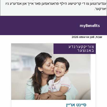
ענדערונגען צו די קריטישע הילף פראגראמען פאר אייך און אנדערע ניו
יארקער.
myBenefits
שבת, 8טן אויגוסט 2026
צוריקקערנדע
באנוצער
סיינט אריין