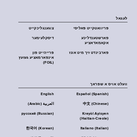
לעגאל
פּריוואטקייט פּאליסי
צוגענגליכקייט
פארשטענדליכע
דיסקלעימער
אקאמאדאציע
פארבינדט זיך מיט אונז
פרייהייט פון
אינפארמאציע געזעץ
(FOIL)
וועלט אויס א שפראך
English
Español (Spanish)
中文 (Chinese)
العربية (Arabic)
русский (Russian)
Kreyòl Ayisyen
(Haitian-Creole)
한국어 (Korean)
Italiano (Italian)