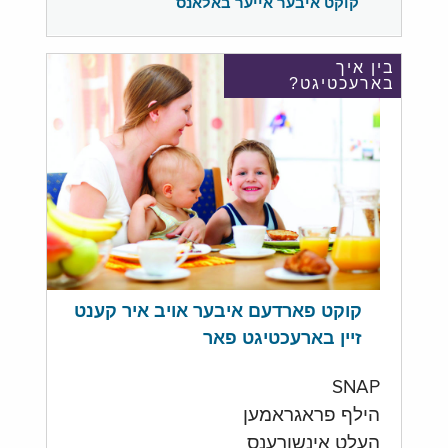
קוקט איבער אייער באלאנס
בין איך
בארעכטיגט?
קוקט פארדעם איבער אויב איר קענט
זיין בארעכטיגט פאר
SNAP
הילף פראגראמען
העלט אינשורענס