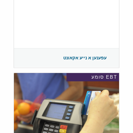
עפענען א נייע אקאונט
EBT סומע