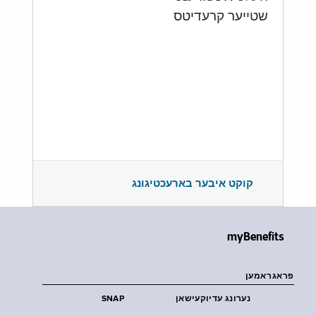
שטייער קרעדיטס
קוקט איבער בארעכטיגונג
myBenefits
פראגראמען
נערונג עדיוקעישאן
SNAP