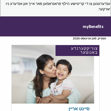
ענדערונגען צו די קריטישע הילף פראגראמען פאר אייך און אנדערע ניו
יארקער.
myBenefits
זונטיק, 9טן אויגוסט 2026
צוריקקערנדע
באנוצער
סיינט אריין