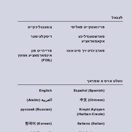
לעגאל
פּריוואטקייט פּאליסי
צוגענגליכקייט
פארשטענדליכע
דיסקלעימער
אקאמאדאציע
פארבינדט זיך מיט אונז
פרייהייט פון
אינפארמאציע געזעץ
(FOIL)
וועלט אויס א שפראך
English
Español (Spanish)
中文 (Chinese)
العربية (Arabic)
русский (Russian)
Kreyòl Ayisyen
(Haitian-Creole)
한국어 (Korean)
Italiano (Italian)