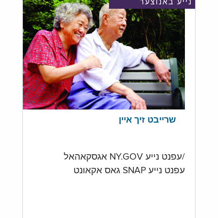
נייע באנוצער
שרייבט זיך איין
/עפנט נייע NY.GOV אגסקאהאל
עפנט נייע SNAP גאס אקאונט