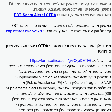
הויזגעזינדער קענען נאכאלץ אפּלייען פאר אן ערזעצונג פאר TA
(קעש) בענעפיטן וועלכע זענען געגנב;ט געווארן.
פאר מער אינפארמאציע, באזוכט
EBT Scam Alert | OTDA
.
באשיצן אייער בענעפיטן לערנט איבער ווי אזוי צו פרירן אייער EBT
קארטל ווען עס איז נישט אין באנוץ. באזוכט
https://otda.ny.gov/5261
.
מיר ווילן הערן אייער מיינונג! נעמט די OTDA רעגירונג בענעפיטן
סורוועי!
סורוועי לינק:
https://forms.office.com/g/iXXyiDETtG
.
די סורוועי פארבעט ניו יארקער צו מיטטיילן זייערע ערפארונגען ביים
אפּלייען פאר און/אדער פארזעצן צו באקומען סאָפּלעמענטעל
נוּטרישען הילף פראגראם (Supplemental Nutrition Assistance
Program, SNAP), פובליק הילף (Public Assistance, PA) און
סאָפּלעמענטעל סעקיוריטי אינקאָם (Supplemental Security Income,
SSI) בענעפיטן. אייערע ענטפערס ווערן געהאלטן פולשטענדיג
אנאנים, און מיר זענען דאנקבאר פאר אייער וויליגקייט צו מיטטיילן
אייער ערפארונג ביים אפּלייען פאר- און פארזעצן צו באקומען די
בענעפיטן. אייערע ענטפערס וועלן באטראכט ווערן ביים מאכן