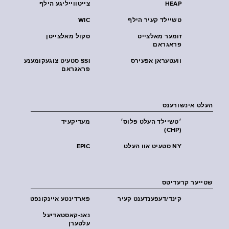
HEAP
צייטווייליגע הילף
טשיילד קעיר הילף
WIC
זומער מאלצייט
סקול מאלצייטן
פראגראם
וועטעראן אפעירס
SSI סטעיט צוגעקומענע
פראגראם
העלט אינשורענס
׳טשיילד העלט פּלוס׳
מעדיקעיד
(CHP)
NY סטעיט אוו העלט
EPIC
שטייער קרעדיטס
קינד/דעפענדענט קעיר
פארדינטע איינקונפט
נאנ-קאסטאדיעל
עלטערן