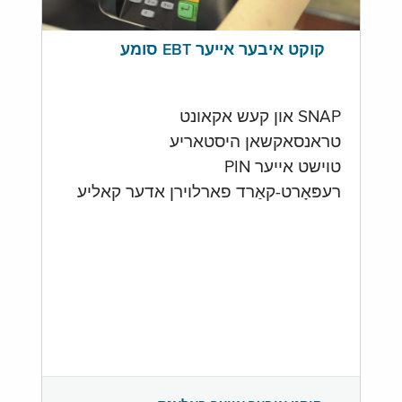
קוקט איבער אייער EBT סומע
SNAP און קעש אקאונט
טראנסאקשאן היסטאריע
טוישט אייער PIN
רעפּאָרט-קאַרד פארלוירן אדער קאליע