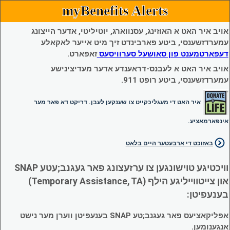
myBenefits Alerts
אויב איר האט א האוזינג, עסנווארג, יוטיליטי, אדער הייצונג
עמערדזשענסי, ביטע פארבינדט זיך מיט אייער לאקאלע
דעפארטמענט פון סאושעל סערוויסעס
זאפארט.
אויב איר האט א לעבנס-דראענדע אדער מעדיצינישע
עמערדזשענסי, ביטע רופט 911.
איר האט די מעגליכקייט צו שענקען לעבן. דריקט דא פאר מער
אינפארמאציע.
באזוכט די ארבעטער היים בלאט
וויכטיגע טוישונגען צו ערזעצונג פאר געגנב;עטע SNAP
און צייטווייליגע הילף (Temporary Assistance, TA)
בענעפיטן:
אפליקאציעס פאר געגנב;טע SNAP בענעפיטן ווערן מער נישט
אנגענומען.