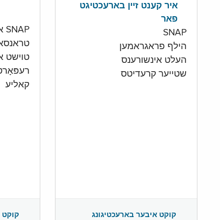
איר קענט זיין בארעכטיגט
פאר
SNAP און קעש אקאונט
SNAP
טראנסא
הילף פראגראמען
טוישט איי
העלט אינשורענס
רעפּאָר
שטייער קרעדיטס
קאליע
קוקט 
קוקט איבער בארעכטיגונג