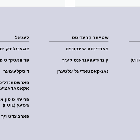
שטייער קרעדיטס
לעגאל
פארדינטע איינקונפט
צוגענגליכקייט
קינד/דעפענדענט קעיר
פּריוואטקייט פּ
נאנ-קאסטאדיעל עלטערן
דיסקלעימער
פארשטענדליכ
אקאמאדאציע
פרייהייט פון 
געזעץ (FOIL)
פארבינדט זיך מ