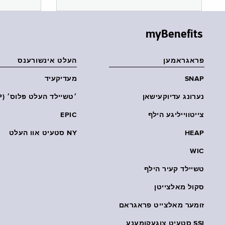
myBenefits
פראגראמען
העלט אינשורענס
SNAP
מעדיקעיד
נערונג עדיוקעישאן
׳טשיילד העלט פּלוס׳ (CHP)
צייטווייליגע הילף
EPIC
HEAP
NY סטעיט אוו העלט
WIC
טשיילד קעיר הילף
סקול מאלצייטן
זומער מאלצייט פראגראם
SSI סטעיט צוגעקומענע