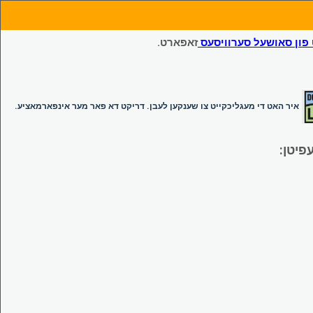
ון סאושעל סערוויסעס
זאפארט.
איר האט די מעגליכקייט צו שענקען לעבן. דריקט דא פאר מער אינפארמאציע.