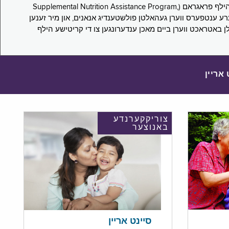
די סורוועי פארבעט ניו יארקער צו מיטטיילן זייערע ערפארונגען ביים אפּלייען פאר און/אדער פארזעצן צו באקומען סאָפּלעמענטעל נוּטרישען הילף פראגראם (Supplemental Nutrition Assistance Program,
Pub) און סאָפּלעמענטעל סעקיוריטי אינקאָם (Supplemental Security Income, SSI) בענעפיטן. אייערע ענטפערס ווערן געהאלטן פולשטענדיג אנאנים, און מיר זענען
לן באטראכט ווערן ביים מאכן ענדערונגען צו די קריטישע הילף
 אריין
צוריקקערנדע
באנוצער
סיינט אריין