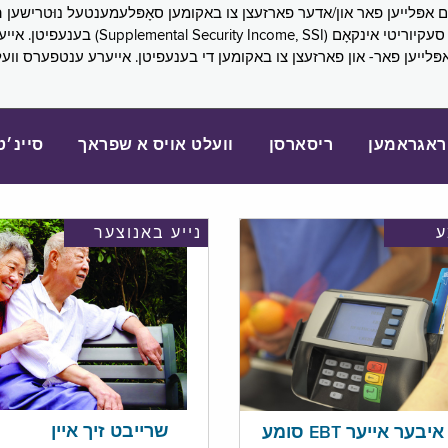
SNAP), פובליק הילף (lic Assistance, PA
אפּלייען פאר- און פארזעצן צו באקומען די בענעפיטן. אייערע ענטפערס ווע
ראגראמען
ריסארסן
וועלט אויס א שפראך
סיינ׳ט
נייע באנוצער
שרייבט זיך איין
בער אייער EBT סומע