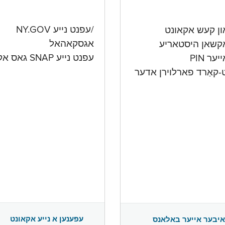
/עפנט נייע NY.GOV
אגסקאהאל
קשאן היסטאריע
עפנט נייע SNAP גאס אקאונט
ער PIN
ט-קאַרד פארלוירן אדער
עפענען א נייע אקאונט
איבער אייער באלאנס