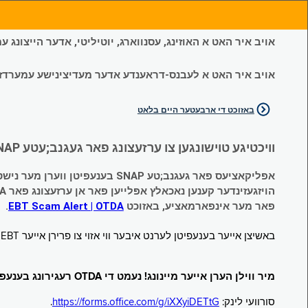
אויב איר האט א האוזינג, עסנווארג, יוטיליטי, אדער הייצונג
אויב איר האט א לעבנס-דראענדע אדער מעדיצינישע עמערדזשענס
באזוכט די ארבעטער היים בלאט
וויכטיגע טוישונגען צו ערזעצונג פאר געגנב;עטע SNAP און צייטווייליגע הילף (Temporary Assistance, TA) בענעפיטן:
אפליקאציעס פאר געגנב;טע SNAP בענעפיטן ווערן מער נישט אנגענומען.
הויזגעזינדער קענען נאכאלץ אפּלייען פאר אן ערזעצונג פאר TA (קעש) בענעפיטן וועלכע זענען געגנב;ט געווארן.
פאר מער אינפארמאציע, באזוכט
EBT Scam Alert | OTDA
.
באשיצן אייער בענעפיטן לערנט איבער ווי אזוי צו פרירן אייער EBT קארטל ווען עס איז נישט אין באנוץ. באזוכט
מיר ווילן הערן אייער מיינונג! נעמט די OTDA רעגירונג בענעפיטן סורוועי!
סורוועי לינק:
https://forms.office.com/g/iXXyiDETtG
.