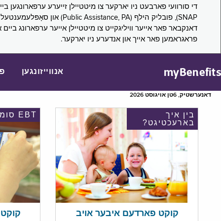
דאנקבאר פאר אייער וויליגקייט צו מיטטיילן אייער ערפארונג ביים 
פראגראמען פאר אייך און אנדערע ניו יארקער.
myBenefits
אנווייזונגען
פ
דאנערשטיק, 6טן אויגוסט 2026
בין איך
EBT סומע
בארעכטיגט?
קוקט אי
קוקט פארדעם איבער אויב