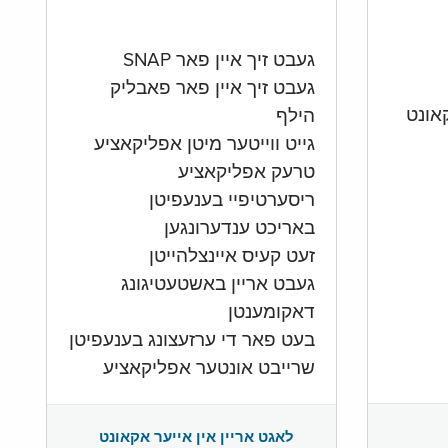
געבט זיך איין פאר SNAP
געבט זיך איין פאר פאבליק
הילף
גייט ווייטער מיטן אפליקאציע
טרעק אפליקאציע
ריסערטיפיי בענעפיטן
באריכט ענדערונגען
זעט קעיס איינצלהייטן
געבט אריין באשטעטיגונג
דאקומענטן
בעט פאר די ערזעצונג בענעפיטן
שרייבט אונטער אפליקאציע
לאגט אריין אין אייער אקאונט