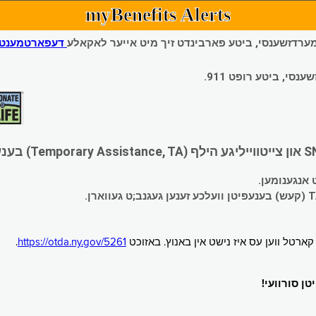
myBenefits Alerts
 עמערדזשענסי, ביטע פארבינדט זיך מיט אייער לאקאלע
דעפארטמענט פ
י, ביטע רופט 911.
.
https://otda.ny.gov/5261