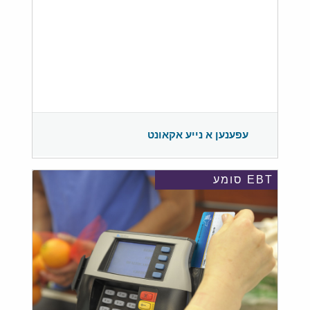
עפענען א נייע אקאונט
EBT סומע