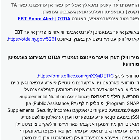
הויזגעזינדער קענען נאכאלץ אפּלייען פאר אן ערזעצונג פאר TA
(קעש) בענעפיטן וועלכע זענען געגנב;ט געווארן.
פאר מער אינפארמאציע, באזוכט
EBT Scam Alert | OTDA
.
באשיצן אייער בענעפיטן לערנט איבער ווי אזוי צו פרירן אייער EBT
קארטל ווען עס איז נישט אין באנוץ. באזוכט
https://otda.ny.gov/5261
.
מיר ווילן הערן אייער מיינונג! נעמט די OTDA רעגירונג בענעפיטן
סורוועי!
סורוועי לינק:
https://forms.office.com/g/iXXyiDETtG
.
די סורוועי פארבעט ניו יארקער צו מיטטיילן זייערע ערפארונגען ביים
אפּלייען פאר און/אדער פארזעצן צו באקומען סאָפּלעמענטעל
נוּטרישען הילף פראגראם (Supplemental Nutrition Assistance
Program, SNAP), פובליק הילף (Public Assistance, PA) און
סאָפּלעמענטעל סעקיוריטי אינקאָם (Supplemental Security Income,
SSI) בענעפיטן. אייערע ענטפערס ווערן געהאלטן פולשטענדיג
אנאנים, און מיר זענען דאנקבאר פאר אייער וויליגקייט צו מיטטיילן
אייער ערפארונג ביים אפּלייען פאר- און פארזעצן צו באקומען די
בענעפיטן. אייערע ענטפערס וועלן באטראכט ווערן ביים מאכן