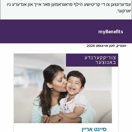
ענדערונגען צו די קריטישע הילף פראגראמען פאר אייך און אנדערע ניו
יארקער.
myBenefits
זונטיק, 9טן אויגוסט 2026
צוריקקערנדע
באנוצער
סיינט אריין