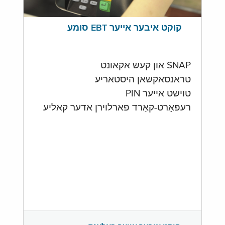
קוקט איבער אייער EBT סומע
SNAP און קעש אקאונט
טראנסאקשאן היסטאריע
טוישט אייער PIN
רעפּאָרט-קאַרד פארלוירן אדער קאליע