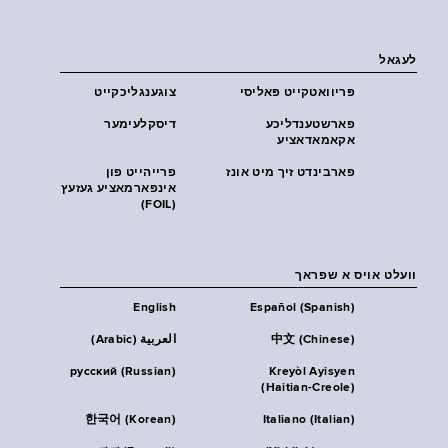
לעגאל
פּריוואטקייט פּאליסי
צוגענגליכקייט
פארשטענדליכע
דיסקלעימער
אקאמאדאציע
פארבינדט זיך מיט אונז
פרייהייט פון
אינפארמאציע געזעץ
(FOIL)
וועלט אויס א שפראך
English
Español (Spanish)
中文 (Chinese)
العربية (Arabic)
русский (Russian)
Kreyòl Ayisyen
(Haitian-Creole)
한국어 (Korean)
Italiano (Italian)