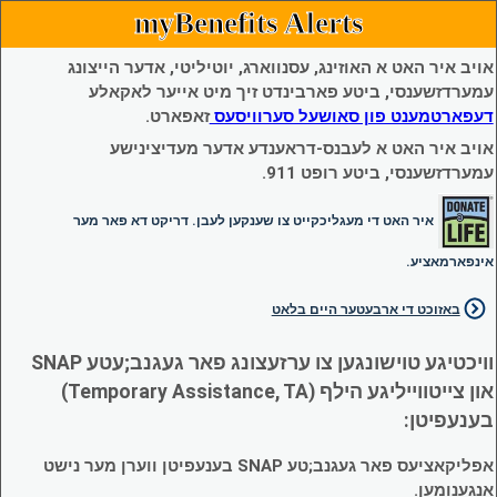
myBenefits Alerts
אויב איר האט א האוזינג, עסנווארג, יוטיליטי, אדער הייצונג
עמערדזשענסי, ביטע פארבינדט זיך מיט אייער לאקאלע
דעפארטמענט פון סאושעל סערוויסעס
זאפארט.
אויב איר האט א לעבנס-דראענדע אדער מעדיצינישע
עמערדזשענסי, ביטע רופט 911.
איר האט די מעגליכקייט צו שענקען לעבן. דריקט דא פאר מער
אינפארמאציע.
באזוכט די ארבעטער היים בלאט
וויכטיגע טוישונגען צו ערזעצונג פאר געגנב;עטע SNAP
און צייטווייליגע הילף (Temporary Assistance, TA)
בענעפיטן:
אפליקאציעס פאר געגנב;טע SNAP בענעפיטן ווערן מער נישט
אנגענומען.