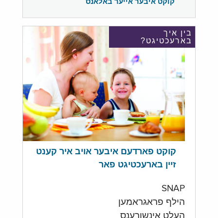
קוקט איבער אייער באלאנס
בין איך
בארעכטיגט?
קוקט פארדעם איבער אויב איר קענט
זיין בארעכטיגט פאר
SNAP
הילף פראגראמען
העלט אינשורענס