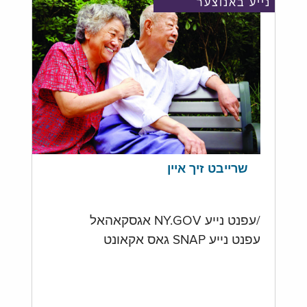
נייע באנוצער
שרייבט זיך איין
/עפנט נייע NY.GOV אגסקאהאל
עפנט נייע SNAP גאס אקאונט