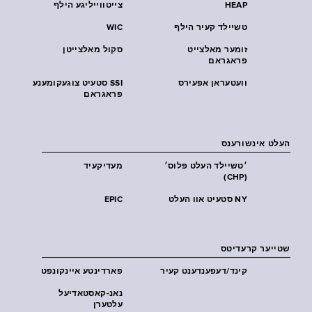
HEAP
צייטווייליגע הילף
טשיילד קעיר הילף
WIC
זומער מאלצייט
סקול מאלצייטן
פראגראם
וועטעראן אפעירס
SSI סטעיט צוגעקומענע
פראגראם
העלט אינשורענס
׳טשיילד העלט פּלוס׳
מעדיקעיד
(CHP)
NY סטעיט אוו העלט
EPIC
שטייער קרעדיטס
קינד/דעפענדענט קעיר
פארדינטע איינקונפט
נאנ-קאסטאדיעל
עלטערן