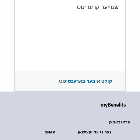
שטייער קרעדיטס
קוקט איבער בארעכטיגונג
myBenefits
פראגראמען
נערונג עדיוקעישאן
SNAP