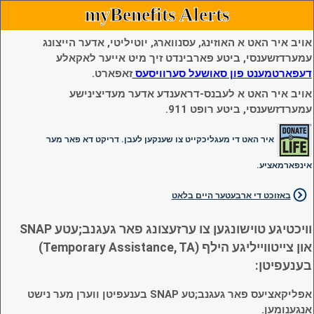
myBenefits Alerts
אויב איר האט א האוזינג, עסנווארג, יוטיליטי, אדער הייצונג
עמערדזשענסי, ביטע פארבינדט זיך מיט אייער לאקאלע
דעפארטמענט פון סאושעל סערוויסעס
זאפארט.
אויב איר האט א לעבנס-דראענדע אדער מעדיצינישע
עמערדזשענסי, ביטע רופט 911.
איר האט די מעגליכקייט צו שענקען לעבן. דריקט דא פאר מער
אינפארמאציע.
באזוכט די ארבעטער היים בלאט
וויכטיגע טוישונגען צו ערזעצונג פאר געגנב;עטע SNAP
און צייטווייליגע הילף (Temporary Assistance, TA)
בענעפיטן:
אפליקאציעס פאר געגנב;טע SNAP בענעפיטן ווערן מער נישט
אנגענומען.