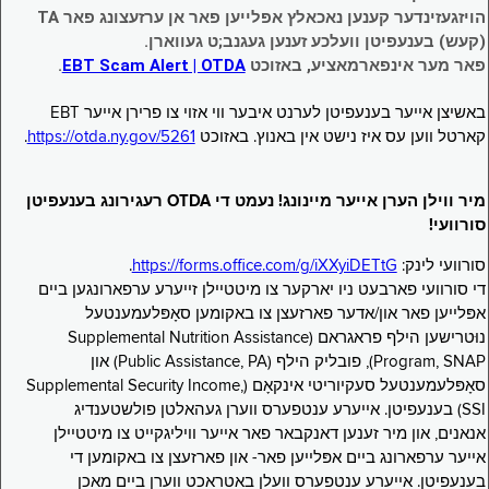
הויזגעזינדער קענען נאכאלץ אפּלייען פאר אן ערזעצונג פאר TA
(קעש) בענעפיטן וועלכע זענען געגנב;ט געווארן.
פאר מער אינפארמאציע, באזוכט
EBT Scam Alert | OTDA
.
באשיצן אייער בענעפיטן לערנט איבער ווי אזוי צו פרירן אייער EBT
קארטל ווען עס איז נישט אין באנוץ. באזוכט
https://otda.ny.gov/5261
.
מיר ווילן הערן אייער מיינונג! נעמט די OTDA רעגירונג בענעפיטן
סורוועי!
סורוועי לינק:
https://forms.office.com/g/iXXyiDETtG
.
די סורוועי פארבעט ניו יארקער צו מיטטיילן זייערע ערפארונגען ביים
אפּלייען פאר און/אדער פארזעצן צו באקומען סאָפּלעמענטעל
נוּטרישען הילף פראגראם (Supplemental Nutrition Assistance
Program, SNAP), פובליק הילף (Public Assistance, PA) און
סאָפּלעמענטעל סעקיוריטי אינקאָם (Supplemental Security Income,
SSI) בענעפיטן. אייערע ענטפערס ווערן געהאלטן פולשטענדיג
אנאנים, און מיר זענען דאנקבאר פאר אייער וויליגקייט צו מיטטיילן
אייער ערפארונג ביים אפּלייען פאר- און פארזעצן צו באקומען די
בענעפיטן. אייערע ענטפערס וועלן באטראכט ווערן ביים מאכן