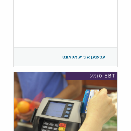
עפענען א נייע אקאונט
EBT סומע