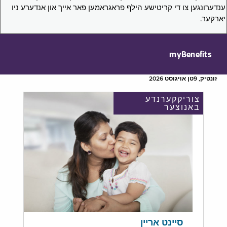
ענדערונגען צו די קריטישע הילף פראגראמען פאר אייך און אנדערע ניו
יארקער.
myBenefits
זונטיק, 9טן אויגוסט 2026
צוריקקערנדע
באנוצער
סיינט אריין