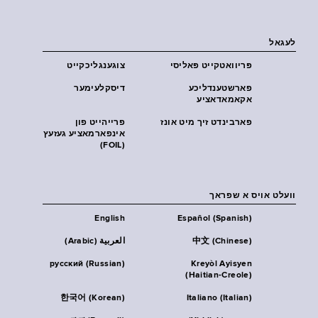
לעגאל
פּריוואטקייט פּאליסי
צוגענגליכקייט
פארשטענדליכע
דיסקלעימער
אקאמאדאציע
פארבינדט זיך מיט אונז
פרייהייט פון
אינפארמאציע געזעץ
(FOIL)
וועלט אויס א שפראך
English
Español (Spanish)
中文 (Chinese)
العربية (Arabic)
русский (Russian)
Kreyòl Ayisyen
(Haitian-Creole)
한국어 (Korean)
Italiano (Italian)