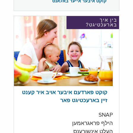
קוקט איבער אייער באלאנס
בין איך
בארעכטיגט?
קוקט פארדעם איבער אויב איר קענט
זיין בארעכטיגט פאר
SNAP
הילף פראגראמען
העלט אינשורענס