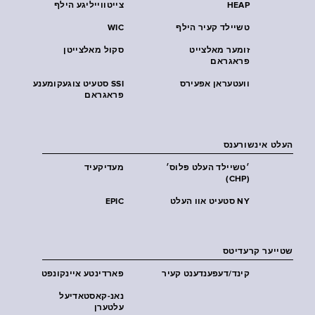
HEAP
צייטווייליגע הילף
טשיילד קעיר הילף
WIC
זומער מאלצייט
סקול מאלצייטן
פראגראם
וועטעראן אפעירס
SSI סטעיט צוגעקומענע
פראגראם
העלט אינשורענס
׳טשיילד העלט פּלוס׳
מעדיקעיד
(CHP)
NY סטעיט אוו העלט
EPIC
שטייער קרעדיטס
קינד/דעפענדענט קעיר
פארדינטע איינקונפט
נאנ-קאסטאדיעל
עלטערן