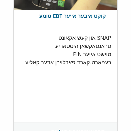
קוקט איבער אייער EBT סומע
SNAP און קעש אקאונט
טראנסאקשאן היסטאריע
טוישט אייער PIN
רעפּאָרט-קאַרד פארלוירן אדער קאליע