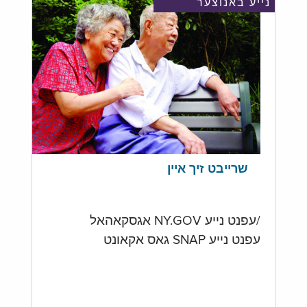
נייע באנוצער
שרייבט זיך איין
/עפנט נייע NY.GOV אגסקאהאל
עפנט נייע SNAP גאס אקאונט