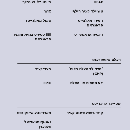
HEAP
צייטווייליגע הילף
טשיילד קעיר הילף
WIC
זומער מאלצייט
סקול מאלצייטן
פראגראם
וועטעראן אפעירס
SSI סטעיט צוגעקומענע
פראגראם
העלט אינשורענס
׳טשיילד העלט פּלוס׳
מעדיקעיד
(CHP)
NY סטעיט אוו העלט
EPIC
שטייער קרעדיטס
קינד/דעפענדענט קעיר
פארדינטע איינקונפט
נאנ-קאסטאדיעל
עלטערן