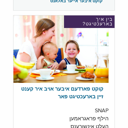
קוקט איבער אייער באלאנס
בין איך
בארעכטיגט?
קוקט פארדעם איבער אויב איר קענט
זיין בארעכטיגט פאר
SNAP
הילף פראגראמען
העלט אינשורענס