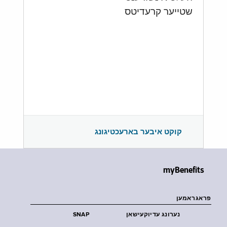
שטייער קרעדיטס
קוקט איבער בארעכטיגונג
myBenefits
פראגראמען
נערונג עדיוקעישאן
SNAP