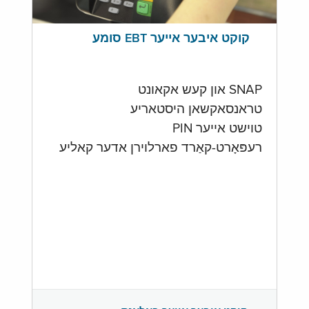
קוקט איבער אייער EBT סומע
SNAP און קעש אקאונט
טראנסאקשאן היסטאריע
טוישט אייער PIN
רעפּאָרט-קאַרד פארלוירן אדער קאליע