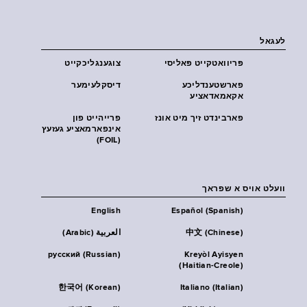
לעגאל
פּריוואטקייט פּאליסי
צוגענגליכקייט
פארשטענדליכע
דיסקלעימער
אקאמאדאציע
פארבינדט זיך מיט אונז
פרייהייט פון
אינפארמאציע געזעץ
(FOIL)
וועלט אויס א שפראך
English
Español (Spanish)
中文 (Chinese)
العربية (Arabic)
русский (Russian)
Kreyòl Ayisyen
(Haitian-Creole)
한국어 (Korean)
Italiano (Italian)