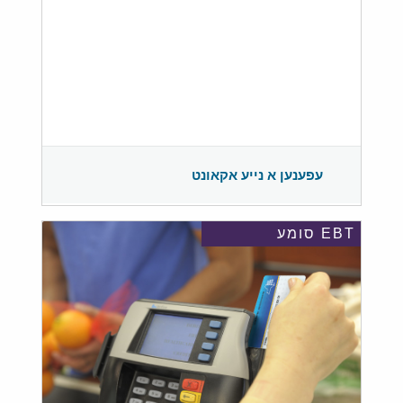
עפענען א נייע אקאונט
EBT סומע