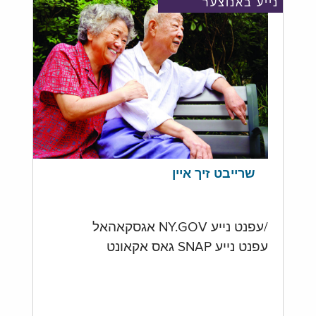
נייע באנוצער
שרייבט זיך איין
/עפנט נייע NY.GOV אגסקאהאל
עפנט נייע SNAP גאס אקאונט