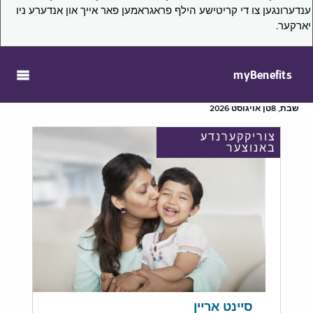
ענדערונגען צו די קריטישע הילף פראגראמען פאר אייך און אנדערע ניו
יארקער.
myBenefits
שבת, 8טן אויגוסט 2026
צוריקקערנדע
באנוצער
סיינט אריין