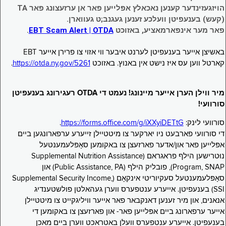
הויזגעזינדער קענען נאכאלץ אפּלייען פאר אן ערזעצונג פאר TA
(קעש) בענעפיטן וועלכע זענען געגנב;ט געווארן.
פאר מער אינפארמאציע, באזוכט
EBT Scam Alert | OTDA
.
באשיצן אייער בענעפיטן לערנט איבער ווי אזוי צו פרירן אייער EBT
קארטל ווען עס איז נישט אין באנוץ. באזוכט
https://otda.ny.gov/5261
.
מיר ווילן הערן אייער מיינונג! נעמט די OTDA רעגירונג בענעפיטן
סורוועי!
סורוועי לינק:
https://forms.office.com/g/iXXyiDETtG
.
די סורוועי פארבעט ניו יארקער צו מיטטיילן זייערע ערפארונגען ביים
אפּלייען פאר און/אדער פארזעצן צו באקומען סאָפּלעמענטעל
נוּטרישען הילף פראגראם (Supplemental Nutrition Assistance
Program, SNAP), פובליק הילף (Public Assistance, PA) און
סאָפּלעמענטעל סעקיוריטי אינקאָם (Supplemental Security Income,
SSI) בענעפיטן. אייערע ענטפערס ווערן געהאלטן פולשטענדיג
אנאנים, און מיר זענען דאנקבאר פאר אייער וויליגקייט צו מיטטיילן
אייער ערפארונג ביים אפּלייען פאר- און פארזעצן צו באקומען די
בענעפיטן. אייערע ענטפערס וועלן באטראכט ווערן ביים מאכן