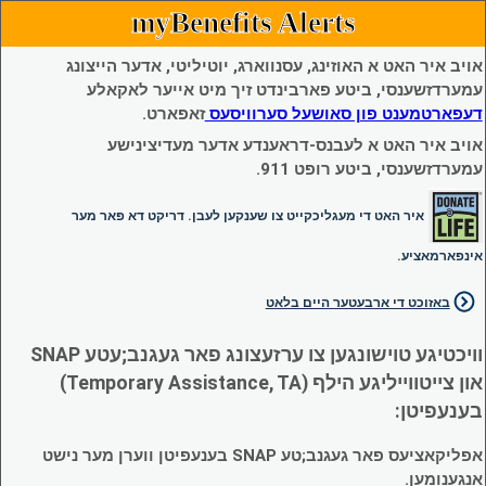
myBenefits Alerts
אויב איר האט א האוזינג, עסנווארג, יוטיליטי, אדער הייצונג
עמערדזשענסי, ביטע פארבינדט זיך מיט אייער לאקאלע
דעפארטמענט פון סאושעל סערוויסעס
זאפארט.
אויב איר האט א לעבנס-דראענדע אדער מעדיצינישע
עמערדזשענסי, ביטע רופט 911.
איר האט די מעגליכקייט צו שענקען לעבן. דריקט דא פאר מער
אינפארמאציע.
באזוכט די ארבעטער היים בלאט
וויכטיגע טוישונגען צו ערזעצונג פאר געגנב;עטע SNAP
און צייטווייליגע הילף (Temporary Assistance, TA)
בענעפיטן:
אפליקאציעס פאר געגנב;טע SNAP בענעפיטן ווערן מער נישט
אנגענומען.