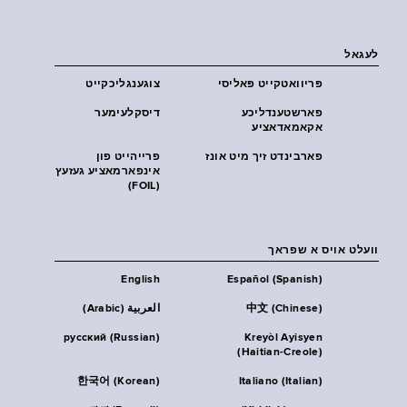
לעגאל
פּריוואטקייט פּאליסי
צוגענגליכקייט
פארשטענדליכע
דיסקלעימער
אקאמאדאציע
פארבינדט זיך מיט אונז
פרייהייט פון
אינפארמאציע געזעץ
(FOIL)
וועלט אויס א שפראך
English
Español (Spanish)
中文 (Chinese)
العربية (Arabic)
русский (Russian)
Kreyòl Ayisyen
(Haitian-Creole)
한국어 (Korean)
Italiano (Italian)