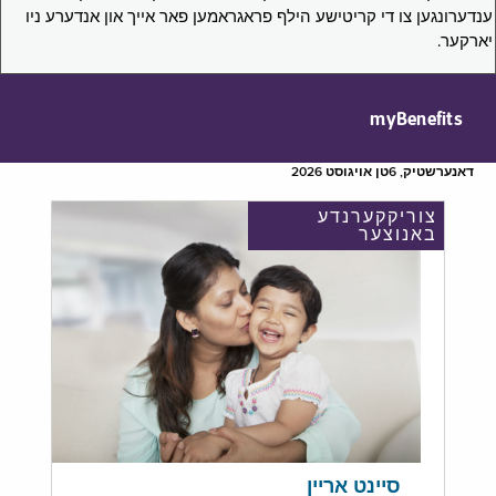
ענדערונגען צו די קריטישע הילף פראגראמען פאר אייך און אנדערע ניו
יארקער.
myBenefits
דאנערשטיק, 6טן אויגוסט 2026
צוריקקערנדע
באנוצער
סיינט אריין