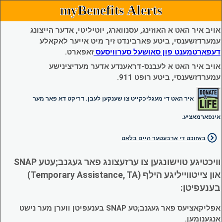
myBenefits Alerts
אויב איר האט א האוזינג, עסנווארג, יוטיליטי, אדער הייצונג
עמערדזשענסי, ביטע פארבינדט זיך מיט אייער לאקאלע
דעפארטמענט פון סאושעל סערוויסעס
זאפארט.
אויב איר האט א לעבנס-דראענדע אדער מעדיצינישע
עמערדזשענסי, ביטע רופט 911.
איר האט די מעגליכקייט צו שענקען לעבן. דריקט דא פאר מער
אינפארמאציע.
באזוכט די ארבעטער היים בלאט
וויכטיגע טוישונגען צו ערזעצונג פאר געגנב;עטע SNAP
און צייטווייליגע הילף (Temporary Assistance, TA)
בענעפיטן:
אפליקאציעס פאר געגנב;טע SNAP בענעפיטן ווערן מער נישט
אנגענומען.