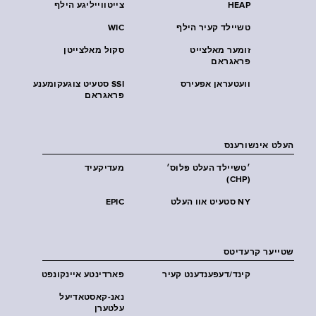
HEAP
צייטווייליגע הילף
טשיילד קעיר הילף
WIC
זומער מאלצייט
סקול מאלצייטן
פראגראם
וועטעראן אפעירס
SSI סטעיט צוגעקומענע
פראגראם
העלט אינשורענס
׳טשיילד העלט פּלוס׳
מעדיקעיד
(CHP)
NY סטעיט אוו העלט
EPIC
שטייער קרעדיטס
קינד/דעפענדענט קעיר
פארדינטע איינקונפט
נאנ-קאסטאדיעל
עלטערן