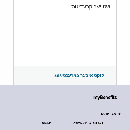
שטייער קרעדיטס
קוקט איבער בארעכטיגונג
myBenefits
פראגראמען
נערונג עדיוקעישאן
SNAP