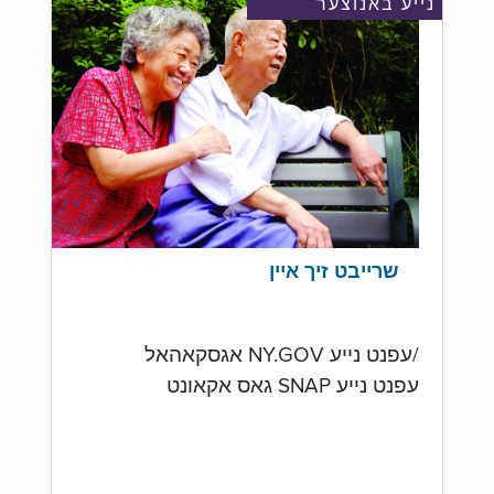
נייע באנוצער
שרייבט זיך איין
/עפנט נייע NY.GOV אגסקאהאל
עפנט נייע SNAP גאס אקאונט