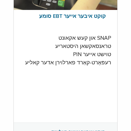
קוקט איבער אייער EBT סומע
SNAP און קעש אקאונט
טראנסאקשאן היסטאריע
טוישט אייער PIN
רעפּאָרט-קאַרד פארלוירן אדער קאליע