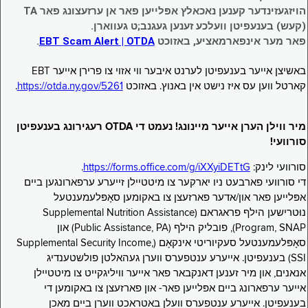
הויזגעזינדער קענען נאכאלץ אפּלייען פאר אן ערזעצונג פאר TA
(קעש) בענעפיטן וועלכע זענען געגנב;ט געווארן.
פאר מער אינפארמאציע, באזוכט
EBT Scam Alert | OTDA
.
באשיצן אייער בענעפיטן לערנט איבער ווי אזוי צו פרירן אייער EBT
קארטל ווען עס איז נישט אין באנוץ. באזוכט
https://otda.ny.gov/5261
.
מיר ווילן הערן אייער מיינונג! נעמט די OTDA רעגירונג בענעפיטן
סורוועי!
סורוועי לינק:
https://forms.office.com/g/iXXyiDETtG
.
די סורוועי פארבעט ניו יארקער צו מיטטיילן זייערע ערפארונגען ביים
אפּלייען פאר און/אדער פארזעצן צו באקומען סאָפּלעמענטעל
נוּטרישען הילף פראגראם (Supplemental Nutrition Assistance
Program, SNAP), פובליק הילף (Public Assistance, PA) און
סאָפּלעמענטעל סעקיוריטי אינקאָם (Supplemental Security Income,
SSI) בענעפיטן. אייערע ענטפערס ווערן געהאלטן פולשטענדיג
אנאנים, און מיר זענען דאנקבאר פאר אייער וויליגקייט צו מיטטיילן
אייער ערפארונג ביים אפּלייען פאר- און פארזעצן צו באקומען די
בענעפיטן. אייערע ענטפערס וועלן באטראכט ווערן ביים מאכן