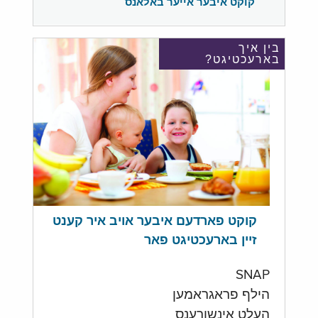
קוקט איבער אייער באלאנס
בין איך
בארעכטיגט?
קוקט פארדעם איבער אויב איר קענט
זיין בארעכטיגט פאר
SNAP
הילף פראגראמען
העלט אינשורענס