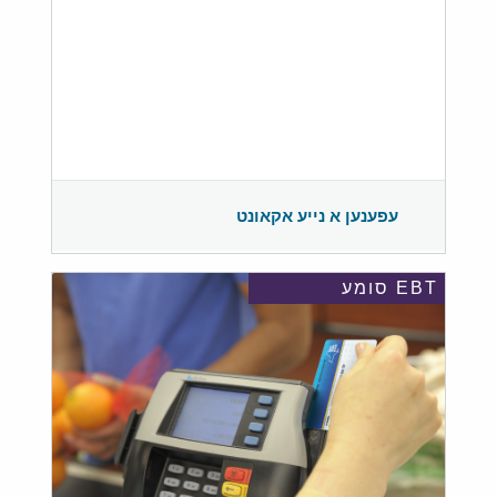
עפענען א נייע אקאונט
EBT סומע