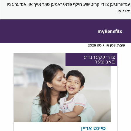
ענדערונגען צו די קריטישע הילף פראגראמען פאר אייך און אנדערע ניו
יארקער.
myBenefits
שבת, 8טן אויגוסט 2026
צוריקקערנדע
באנוצער
סיינט אריין