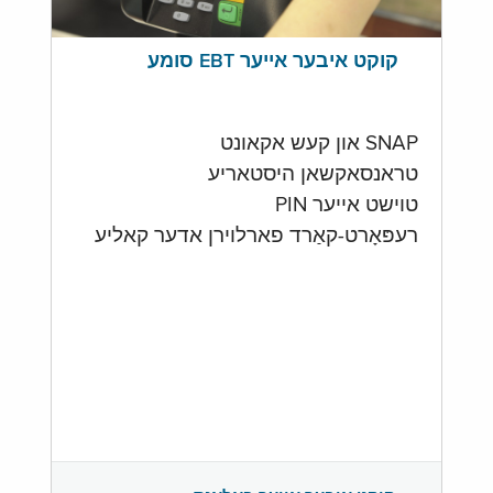
קוקט איבער אייער EBT סומע
SNAP און קעש אקאונט
טראנסאקשאן היסטאריע
טוישט אייער PIN
רעפּאָרט-קאַרד פארלוירן אדער קאליע