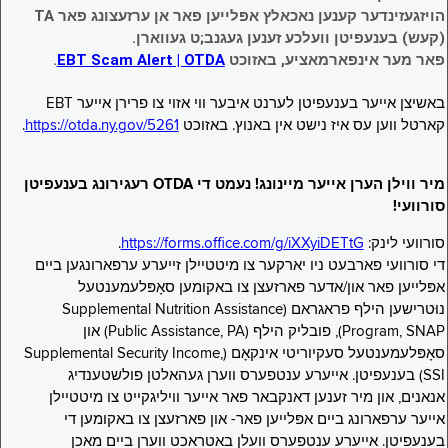
הויזגעזינדער קענען נאכאלץ אפּלייען פאר אן ערזעצונג פאר TA
(קעש) בענעפיטן וועלכע זענען געגנב;ט געווארן.
פאר מער אינפארמאציע, באזוכט
EBT Scam Alert | OTDA
.
באשיצן אייער בענעפיטן לערנט איבער ווי אזוי צו פרירן אייער EBT
קארטל ווען עס איז נישט אין באנוץ. באזוכט
https://otda.ny.gov/5261
.
מיר ווילן הערן אייער מיינונג! נעמט די OTDA רעגירונג בענעפיטן
סורוועי!
סורוועי לינק:
https://forms.office.com/g/iXXyiDETtG
.
די סורוועי פארבעט ניו יארקער צו מיטטיילן זייערע ערפארונגען ביים
אפּלייען פאר און/אדער פארזעצן צו באקומען סאָפּלעמענטעל
נוּטרישען הילף פראגראם (Supplemental Nutrition Assistance
Program, SNAP), פובליק הילף (Public Assistance, PA) און
סאָפּלעמענטעל סעקיוריטי אינקאָם (Supplemental Security Income,
SSI) בענעפיטן. אייערע ענטפערס ווערן געהאלטן פולשטענדיג
אנאנים, און מיר זענען דאנקבאר פאר אייער וויליגקייט צו מיטטיילן
אייער ערפארונג ביים אפּלייען פאר- און פארזעצן צו באקומען די
בענעפיטן. אייערע ענטפערס וועלן באטראכט ווערן ביים מאכן