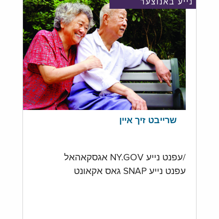
נייע באנוצער
שרייבט זיך איין
/עפנט נייע NY.GOV אגסקאהאל
עפנט נייע SNAP גאס אקאונט