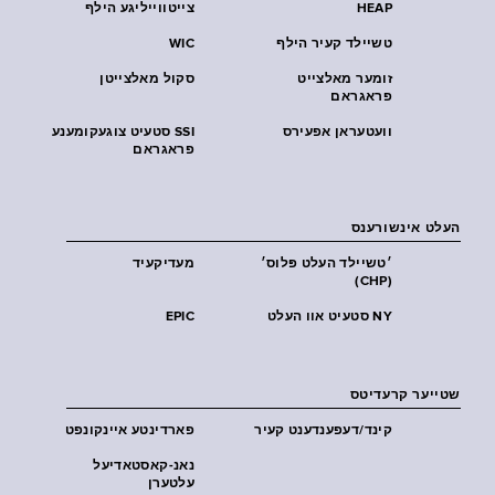
HEAP
צייטווייליגע הילף
טשיילד קעיר הילף
WIC
זומער מאלצייט
סקול מאלצייטן
פראגראם
וועטעראן אפעירס
SSI סטעיט צוגעקומענע
פראגראם
העלט אינשורענס
׳טשיילד העלט פּלוס׳
מעדיקעיד
(CHP)
NY סטעיט אוו העלט
EPIC
שטייער קרעדיטס
קינד/דעפענדענט קעיר
פארדינטע איינקונפט
נאנ-קאסטאדיעל
עלטערן