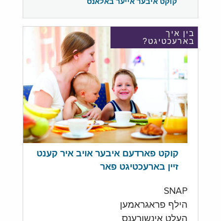
קוקט איבער אייער באלאנס
בין איך
בארעכטיגט?
קוקט פארדעם איבער אויב איר קענט
זיין בארעכטיגט פאר
SNAP
הילף פראגראמען
העלט אינשורענס