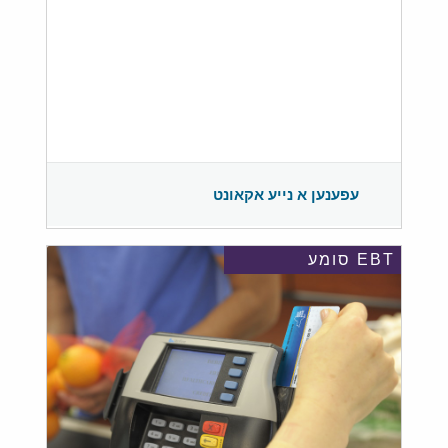
עפענען א נייע אקאונט
EBT סומע