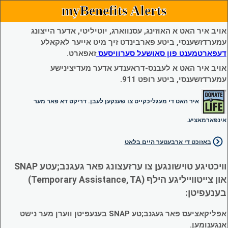
myBenefits Alerts
אויב איר האט א האוזינג, עסנווארג, יוטיליטי, אדער הייצונג
עמערדזשענסי, ביטע פארבינדט זיך מיט אייער לאקאלע
דעפארטמענט פון סאושעל סערוויסעס
זאפארט.
אויב איר האט א לעבנס-דראענדע אדער מעדיצינישע
עמערדזשענסי, ביטע רופט 911.
איר האט די מעגליכקייט צו שענקען לעבן. דריקט דא פאר מער
אינפארמאציע.
באזוכט די ארבעטער היים בלאט
וויכטיגע טוישונגען צו ערזעצונג פאר געגנב;עטע SNAP
און צייטווייליגע הילף (Temporary Assistance, TA)
בענעפיטן:
אפליקאציעס פאר געגנב;טע SNAP בענעפיטן ווערן מער נישט
אנגענומען.