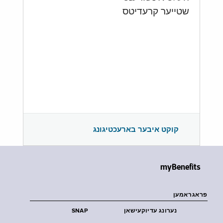
שטייער קרעדיטס
קוקט איבער בארעכטיגונג
myBenefits
פראגראמען
נערונג עדיוקעישאן
SNAP