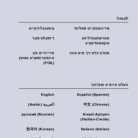
לעגאל
פּריוואטקייט פּאליסי
צוגענגליכקייט
פארשטענדליכע
דיסקלעימער
אקאמאדאציע
פארבינדט זיך מיט אונז
פרייהייט פון
אינפארמאציע געזעץ
(FOIL)
וועלט אויס א שפראך
English
Español (Spanish)
中文 (Chinese)
العربية (Arabic)
русский (Russian)
Kreyòl Ayisyen
(Haitian-Creole)
한국어 (Korean)
Italiano (Italian)