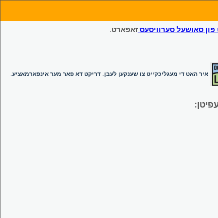
ון סאושעל סערוויסעס
זאפארט.
איר האט די מעגליכקייט צו שענקען לעבן. דריקט דא פאר מער אינפארמאציע.