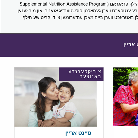
די סורוועי פארבעט ניו יארקער צו מיטטיילן זייערע ערפארונגען ביים אפּלייען פאר און/אדער פארזעצן צו באקומען סאָפּלעמענטעל נוּטרישען הילף פראגראם (Supplemental Nutrition Assistance Program,
Pub) און סאָפּלעמענטעל סעקיוריטי אינקאָם (Supplemental Security Income, SSI) בענעפיטן. אייערע ענטפערס ווערן געהאלטן פולשטענדיג אנאנים, און מיר זענען
לן באטראכט ווערן ביים מאכן ענדערונגען צו די קריטישע הילף
 אריין
צוריקקערנדע
באנוצער
סיינט אריין