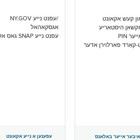
/עפנט נייע NY.GOV
אגסקאהאל
קשאן היסטאריע
עפנט נייע SNAP גאס אקאונט
ער PIN
ט-קאַרד פארלוירן אדער
עפענען א נייע אקאונט
איבער אייער באלאנס