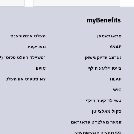
myBenefits
פראגראמען
העלט אינשורענס
SNAP
מעדיקעיד
נערונג עדיוקעישאן
׳טשיילד העלט פּלוס׳ (CHP)
צייטווייליגע הילף
EPIC
HEAP
NY סטעיט אוו העלט
WIC
טשיילד קעיר הילף
סקול מאלצייטן
זומער מאלצייט פראגראם
SSI סטעיט צוגעקומענע