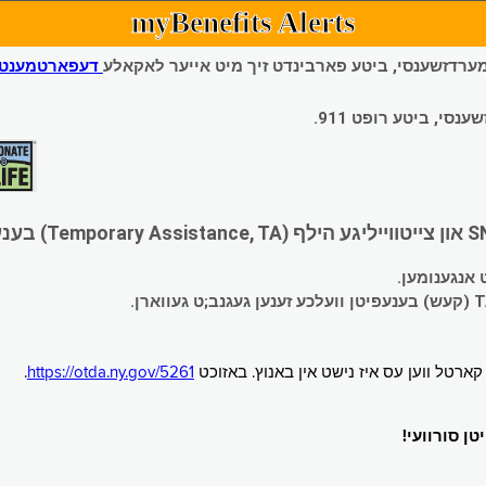
myBenefits Alerts
 עמערדזשענסי, ביטע פארבינדט זיך מיט אייער לאקאלע
דעפארטמענט פ
י, ביטע רופט 911.
.
https://otda.ny.gov/5261