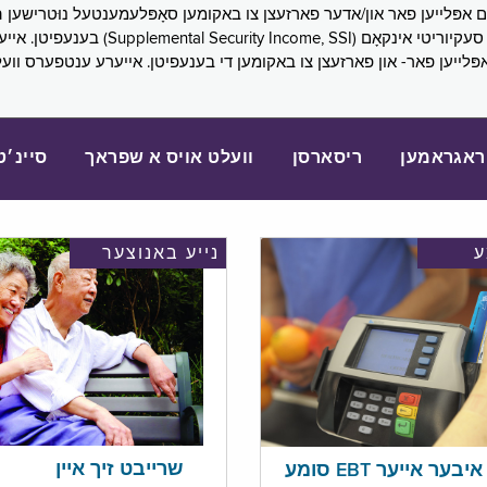
SNAP), פובליק הילף (lic Assistance, PA
אפּלייען פאר- און פארזעצן צו באקומען די בענעפיטן. אייערע ענטפערס ווע
ראגראמען
ריסארסן
וועלט אויס א שפראך
סיינ׳ט
נייע באנוצער
שרייבט זיך איין
בער אייער EBT סומע