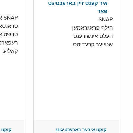
איר קענט זיין בארעכטיגט
פאר
SNAP און קעש אקאונט
SNAP
טראנסא
הילף פראגראמען
טוישט איי
העלט אינשורענס
רעפּאָר
שטייער קרעדיטס
קאליע
קוקט 
קוקט איבער בארעכטיגונג