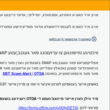
אויב איר האט א האוזינג, עסנווארג, יוטיליטי, אדער הייצונג
אויב איר האט א לעבנס-דראענדע אדער מעדיצינישע עמערדזשענס
באזוכט די ארבעטער היים בלאט
וויכטיגע טוישונגען צו ערזעצונג פאר געגנב;עטע SNAP און צייטווייליגע הילף (Temporary Assistance, TA) בענעפיטן:
אפליקאציעס פאר געגנב;טע SNAP בענעפיטן ווערן מער נישט אנגענומען.
הויזגעזינדער קענען נאכאלץ אפּלייען פאר אן ערזעצונג פאר TA (קעש) בענעפיטן וועלכע זענען געגנב;ט געווארן.
פאר מער אינפארמאציע, באזוכט
EBT Scam Alert | OTDA
.
באשיצן אייער בענעפיטן לערנט איבער ווי אזוי צו פרירן אייער EBT קארטל ווען עס איז נישט אין באנוץ. באזוכט
מיר ווילן הערן אייער מיינונג! נעמט די OTDA רעגירונג בענעפיטן סורוועי!
סורוועי לינק:
https://forms.office.com/g/iXXyiDETtG
.