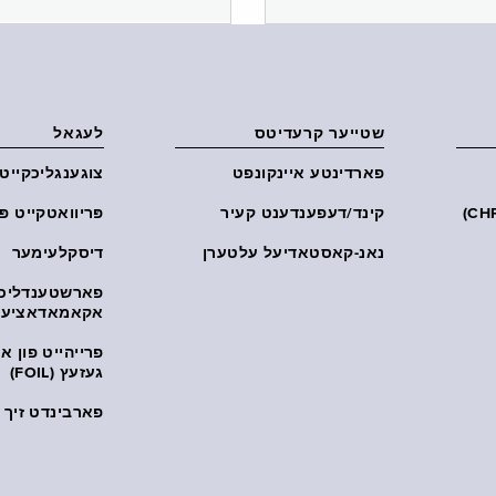
שטייער קרעדיטס
לעגאל
פארדינטע איינקונפט
צוגענגליכקייט
קינד/דעפענדענט קעיר
פּריוואטקייט פּ
נאנ-קאסטאדיעל עלטערן
דיסקלעימער
פארשטענדליכ
אקאמאדאציע
פרייהייט פון 
געזעץ (FOIL)
פארבינדט זיך מ