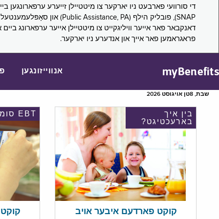
דאנקבאר פאר אייער וויליגקייט צו מיטטיילן אייער ערפארונג ביים 
פראגראמען פאר אייך און אנדערע ניו יארקער.
myBenefits
אנווייזונגען
פ
שבת, 8טן אויגוסט 2026
בין איך
EBT סומע
בארעכטיגט?
קוקט אי
קוקט פארדעם איבער אויב