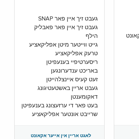
געבט זיך איין פאר SNAP
געבט זיך איין פאר פאבליק
הילף
גייט ווייטער מיטן אפליקאציע
טרעק אפליקאציע
ריסערטיפיי בענעפיטן
באריכט ענדערונגען
זעט קעיס איינצלהייטן
געבט אריין באשטעטיגונג
דאקומענטן
בעט פאר די ערזעצונג בענעפיטן
שרייבט אונטער אפליקאציע
לאגט אריין אין אייער אקאונט