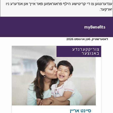
ענדערונגען צו די קריטישע הילף פראגראמען פאר אייך און אנדערע ניו
יארקער.
myBenefits
דאנערשטיק, 6טן אויגוסט 2026
צוריקקערנדע
באנוצער
סיינט אריין