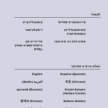
לעגאל
פּריוואטקייט פּאליסי
צוגענגליכקייט
פארשטענדליכע
דיסקלעימער
אקאמאדאציע
פארבינדט זיך מיט אונז
פרייהייט פון
אינפארמאציע געזעץ
(FOIL)
וועלט אויס א שפראך
English
Español (Spanish)
中文 (Chinese)
العربية (Arabic)
русский (Russian)
Kreyòl Ayisyen
(Haitian-Creole)
한국어 (Korean)
Italiano (Italian)