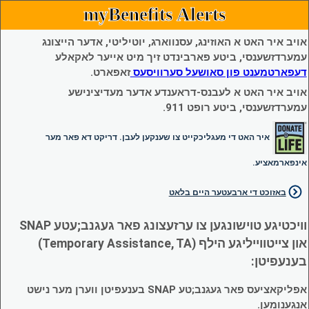
myBenefits Alerts
אויב איר האט א האוזינג, עסנווארג, יוטיליטי, אדער הייצונג
עמערדזשענסי, ביטע פארבינדט זיך מיט אייער לאקאלע
דעפארטמענט פון סאושעל סערוויסעס
זאפארט.
אויב איר האט א לעבנס-דראענדע אדער מעדיצינישע
עמערדזשענסי, ביטע רופט 911.
איר האט די מעגליכקייט צו שענקען לעבן. דריקט דא פאר מער
אינפארמאציע.
באזוכט די ארבעטער היים בלאט
וויכטיגע טוישונגען צו ערזעצונג פאר געגנב;עטע SNAP
און צייטווייליגע הילף (Temporary Assistance, TA)
בענעפיטן:
אפליקאציעס פאר געגנב;טע SNAP בענעפיטן ווערן מער נישט
אנגענומען.