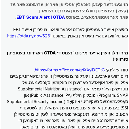
הויזגעזינדער קענען נאכאלץ אפּלייען פאר אן ערזעצונג פאר TA
(קעש) בענעפיטן וועלכע זענען געגנב;ט געווארן.
פאר מער אינפארמאציע, באזוכט
EBT Scam Alert | OTDA
.
באשיצן אייער בענעפיטן לערנט איבער ווי אזוי צו פרירן אייער EBT
קארטל ווען עס איז נישט אין באנוץ. באזוכט
https://otda.ny.gov/5261
.
מיר ווילן הערן אייער מיינונג! נעמט די OTDA רעגירונג בענעפיטן
סורוועי!
סורוועי לינק:
https://forms.office.com/g/iXXyiDETtG
.
די סורוועי פארבעט ניו יארקער צו מיטטיילן זייערע ערפארונגען ביים
אפּלייען פאר און/אדער פארזעצן צו באקומען סאָפּלעמענטעל
נוּטרישען הילף פראגראם (Supplemental Nutrition Assistance
Program, SNAP), פובליק הילף (Public Assistance, PA) און
סאָפּלעמענטעל סעקיוריטי אינקאָם (Supplemental Security Income,
SSI) בענעפיטן. אייערע ענטפערס ווערן געהאלטן פולשטענדיג
אנאנים, און מיר זענען דאנקבאר פאר אייער וויליגקייט צו מיטטיילן
אייער ערפארונג ביים אפּלייען פאר- און פארזעצן צו באקומען די
בענעפיטן. אייערע ענטפערס וועלן באטראכט ווערן ביים מאכן