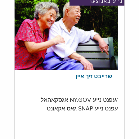
נייע באנוצער
שרייבט זיך איין
/עפנט נייע NY.GOV אגסקאהאל
עפנט נייע SNAP גאס אקאונט