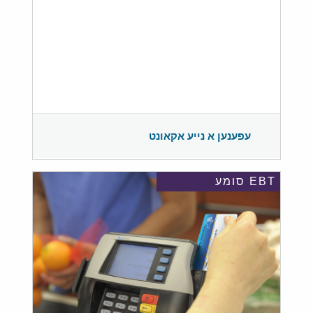
עפענען א נייע אקאונט
EBT סומע