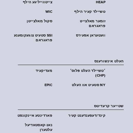
HEAP
צייטווייליגע הילף
טשיילד קעיר הילף
WIC
זומער מאלצייט
סקול מאלצייטן
פראגראם
וועטעראן אפעירס
SSI סטעיט צוגעקומענע
פראגראם
העלט אינשורענס
׳טשיילד העלט פּלוס׳
מעדיקעיד
(CHP)
NY סטעיט אוו העלט
EPIC
שטייער קרעדיטס
קינד/דעפענדענט קעיר
פארדינטע איינקונפט
נאנ-קאסטאדיעל
עלטערן