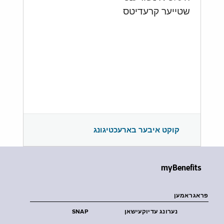
שטייער קרעדיטס
קוקט איבער בארעכטיגונג
myBenefits
פראגראמען
נערונג עדיוקעישאן
SNAP