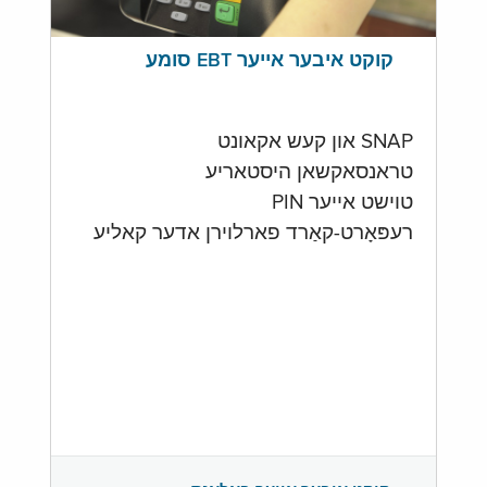
קוקט איבער אייער EBT סומע
SNAP און קעש אקאונט
טראנסאקשאן היסטאריע
טוישט אייער PIN
רעפּאָרט-קאַרד פארלוירן אדער קאליע