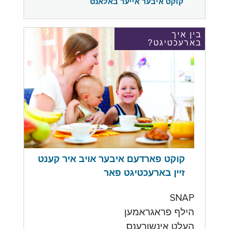
קוקט איבער אייער באלאנס
בין איך
בארעכטיגט?
קוקט פארדעם איבער אויב איר קענט
זיין בארעכטיגט פאר
SNAP
הילף פראגראמען
העלט אינשורענס