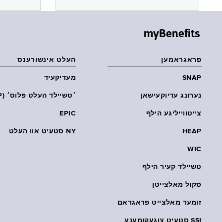
myBenefits
פראגראמען
העלט אינשורענס
SNAP
מעדיקעיד
נערונג עדיוקעישאן
׳טשיילד העלט פּלוס׳ (CHP)
צייטווייליגע הילף
EPIC
HEAP
NY סטעיט אוו העלט
WIC
טשיילד קעיר הילף
סקול מאלצייטן
זומער מאלצייט פראגראם
SSI סטעיט צוגעקומענע