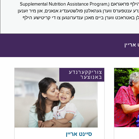
די סורוועי פארבעט ניו יארקער צו מיטטיילן זייערע ערפארונגען ביים אפּלייען פאר און/אדער פארזעצן צו באקומען סאָפּלעמענטעל נוּטרישען הילף פראגראם (Supplemental Nutrition Assistance Program,
Pub) און סאָפּלעמענטעל סעקיוריטי אינקאָם (Supplemental Security Income, SSI) בענעפיטן. אייערע ענטפערס ווערן געהאלטן פולשטענדיג אנאנים, און מיר זענען
לן באטראכט ווערן ביים מאכן ענדערונגען צו די קריטישע הילף
 אריין
צוריקקערנדע
באנוצער
סיינט אריין