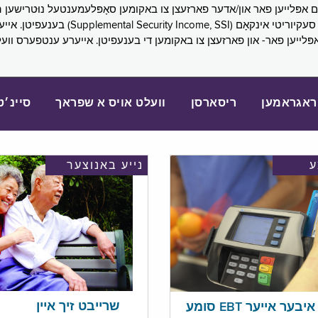
SNAP), פובליק הילף (lic Assistance, PA
אפּלייען פאר- און פארזעצן צו באקומען די בענעפיטן. אייערע ענטפערס ווע
ראגראמען
ריסארסן
וועלט אויס א שפראך
סיינ׳ט
נייע באנוצער
שרייבט זיך איין
בער אייער EBT סומע