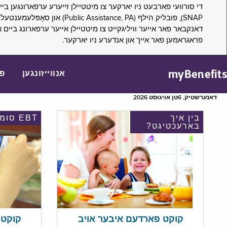
דאנקבאר פאר אייער וויליגקייט צו מיטטיילן אייער ערפארונג ביים 
פראגראמען פאר אייך און אנדערע ניו יארקער.
myBenefits
אנווייזונגען
פ
דאנערשטיק, 6טן אויגוסט 2026
בין איך
EBT סומע
בארעכטיגט?
קוקט אי
קוקט פארדעם איבער אויב