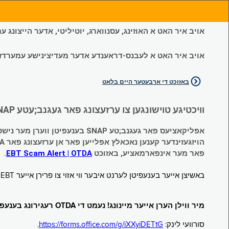
אויב איר האט א האוזינג, עסנווארג, יוטיליטי, אדער הייצונג
אויב איר האט א לעבנס-דראענדע אדער מעדיצינישע עמערדזשענס
באזוכט די ארבעטער היים בלאט
וויכטיגע טוישונגען צו ערזעצונג פאר געגנב;עטע SNAP און צייטווייליגע הילף (Temporary Assistance, TA) בענעפיטן:
אפליקאציעס פאר געגנב;טע SNAP בענעפיטן ווערן מער נישט אנגענומען.
הויזגעזינדער קענען נאכאלץ אפּלייען פאר אן ערזעצונג פאר TA (קעש) בענעפיטן וועלכע זענען געגנב;ט געווארן.
פאר מער אינפארמאציע, באזוכט
EBT Scam Alert | OTDA
.
באשיצן אייער בענעפיטן לערנט איבער ווי אזוי צו פרירן אייער EBT קארטל ווען עס איז נישט אין באנוץ. באזוכט
מיר ווילן הערן אייער מיינונג! נעמט די OTDA רעגירונג בענעפיטן סורוועי!
סורוועי לינק:
https://forms.office.com/g/iXXyiDETtG
.