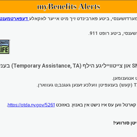
myBenefits Alerts
 עמערדזשענסי, ביטע פארבינדט זיך מיט אייער לאקאלע
דעפארטמענט פ
י, ביטע רופט 911.
.
https://otda.ny.gov/5261