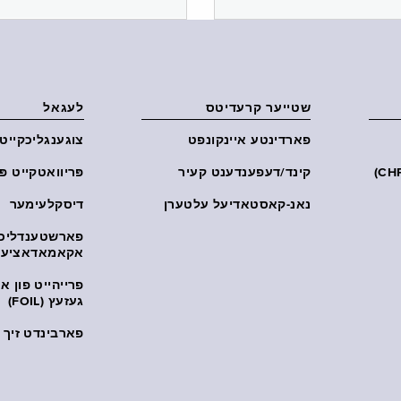
שטייער קרעדיטס
לעגאל
פארדינטע איינקונפט
צוגענגליכקייט
קינד/דעפענדענט קעיר
פּריוואטקייט פּ
נאנ-קאסטאדיעל עלטערן
דיסקלעימער
פארשטענדליכ
אקאמאדאציע
פרייהייט פון 
געזעץ (FOIL)
פארבינדט זיך מ