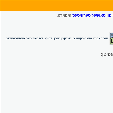
ון סאושעל סערוויסעס
זאפארט.
איר האט די מעגליכקייט צו שענקען לעבן. דריקט דא פאר מער אינפארמאציע.