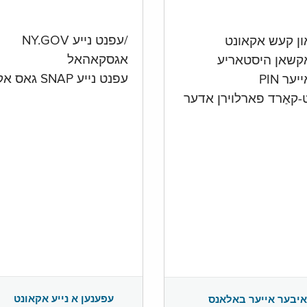
/עפנט נייע NY.GOV
אגסקאהאל
קשאן היסטאריע
עפנט נייע SNAP גאס אקאונט
ער PIN
ט-קאַרד פארלוירן אדער
עפענען א נייע אקאונט
איבער אייער באלאנס