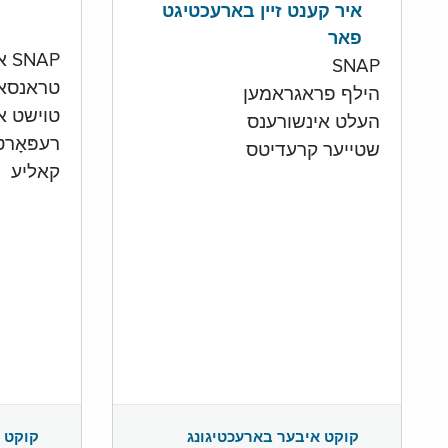
איר קענט זיין בארעכטיגט
פאר
SNAP און קעש אקאונט
SNAP
טראנסא
הילף פראגראמען
טוישט איי
העלט אינשורענס
רעפּאָר
שטייער קרעדיטס
קאליע
קוקט 
קוקט איבער בארעכטיגונג