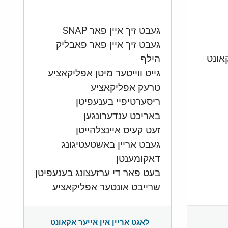
געבט זיך איין פאר SNAP
געבט זיך איין פאר פאבליק
הילף
גייט ווייטער מיטן אפליקאציע
טרעק אפליקאציע
ריסערטיפיי בענעפיטן
באריכט ענדערונגען
זעט קעיס איינצלהייטן
געבט אריין באשטעטיגונג
דאקומענטן
בעט פאר די ערזעצונג בענעפיטן
שרייבט אונטער אפליקאציע
לאגט אריין אין אייער אקאונט