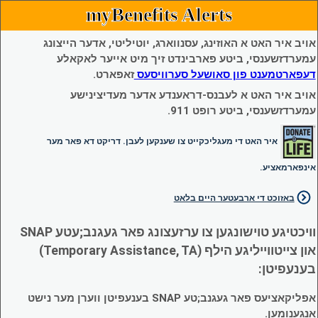
myBenefits Alerts
אויב איר האט א האוזינג, עסנווארג, יוטיליטי, אדער הייצונג
עמערדזשענסי, ביטע פארבינדט זיך מיט אייער לאקאלע
דעפארטמענט פון סאושעל סערוויסעס
זאפארט.
אויב איר האט א לעבנס-דראענדע אדער מעדיצינישע
עמערדזשענסי, ביטע רופט 911.
איר האט די מעגליכקייט צו שענקען לעבן. דריקט דא פאר מער
אינפארמאציע.
באזוכט די ארבעטער היים בלאט
וויכטיגע טוישונגען צו ערזעצונג פאר געגנב;עטע SNAP
און צייטווייליגע הילף (Temporary Assistance, TA)
בענעפיטן:
אפליקאציעס פאר געגנב;טע SNAP בענעפיטן ווערן מער נישט
אנגענומען.