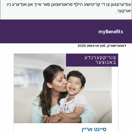
ענדערונגען צו די קריטישע הילף פראגראמען פאר אייך און אנדערע ניו
יארקער.
myBenefits
דאנערשטיק, 6טן אויגוסט 2026
צוריקקערנדע
באנוצער
סיינט אריין