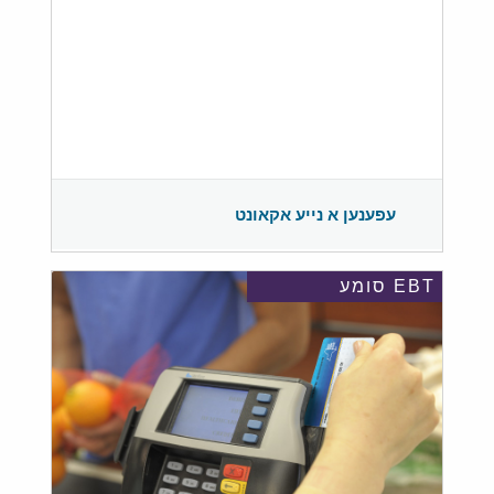
עפענען א נייע אקאונט
EBT סומע