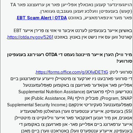
הויזגעזינדער קענען נאכאלץ אפּלייען פאר אן ערזעצונג פאר TA
(קעש) בענעפיטן וועלכע זענען געגנב;ט געווארן.
פאר מער אינפארמאציע, באזוכט
EBT Scam Alert | OTDA
.
באשיצן אייער בענעפיטן לערנט איבער ווי אזוי צו פרירן אייער EBT
קארטל ווען עס איז נישט אין באנוץ. באזוכט
https://otda.ny.gov/5261
.
מיר ווילן הערן אייער מיינונג! נעמט די OTDA רעגירונג בענעפיטן
סורוועי!
סורוועי לינק:
https://forms.office.com/g/iXXyiDETtG
.
די סורוועי פארבעט ניו יארקער צו מיטטיילן זייערע ערפארונגען ביים
אפּלייען פאר און/אדער פארזעצן צו באקומען סאָפּלעמענטעל
נוּטרישען הילף פראגראם (Supplemental Nutrition Assistance
Program, SNAP), פובליק הילף (Public Assistance, PA) און
סאָפּלעמענטעל סעקיוריטי אינקאָם (Supplemental Security Income,
SSI) בענעפיטן. אייערע ענטפערס ווערן געהאלטן פולשטענדיג
אנאנים, און מיר זענען דאנקבאר פאר אייער וויליגקייט צו מיטטיילן
אייער ערפארונג ביים אפּלייען פאר- און פארזעצן צו באקומען די
בענעפיטן. אייערע ענטפערס וועלן באטראכט ווערן ביים מאכן