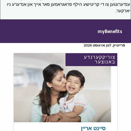
ענדערונגען צו די קריטישע הילף פראגראמען פאר אייך און אנדערע ניו
יארקער.
myBenefits
פֿרײַטיק, 7טן אויגוסט 2026
צוריקקערנדע
באנוצער
סיינט אריין