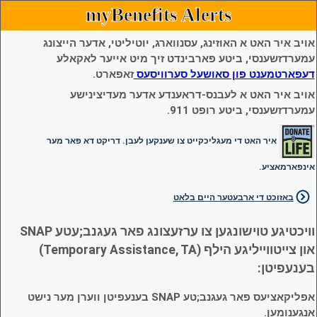
myBenefits Alerts
אויב איר האט א האוזינג, עסנווארג, יוטיליטי, אדער הייצונג
עמערדזשענסי, ביטע פארבינדט זיך מיט אייער לאקאלע
דעפארטמענט פון סאושעל סערוויסעס
זאפארט.
אויב איר האט א לעבנס-דראענדע אדער מעדיצינישע
עמערדזשענסי, ביטע רופט 911.
איר האט די מעגליכקייט צו שענקען לעבן. דריקט דא פאר מער
אינפארמאציע.
באזוכט די ארבעטער היים בלאט
וויכטיגע טוישונגען צו ערזעצונג פאר געגנב;עטע SNAP
און צייטווייליגע הילף (Temporary Assistance, TA)
בענעפיטן:
אפליקאציעס פאר געגנב;טע SNAP בענעפיטן ווערן מער נישט
אנגענומען.