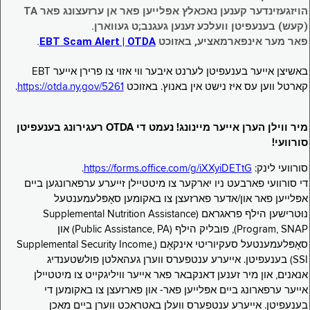
הויזגעזינדער קענען נאכאלץ אפּלייען פאר אן ערזעצונג פאר TA
(קעש) בענעפיטן וועלכע זענען געגנב;ט געווארן.
פאר מער אינפארמאציע, באזוכט
EBT Scam Alert | OTDA
.
באשיצן אייער בענעפיטן לערנט איבער ווי אזוי צו פרירן אייער EBT
קארטל ווען עס איז נישט אין באנוץ. באזוכט
https://otda.ny.gov/5261
.
מיר ווילן הערן אייער מיינונג! נעמט די OTDA רעגירונג בענעפיטן
סורוועי!
סורוועי לינק:
https://forms.office.com/g/iXXyiDETtG
.
די סורוועי פארבעט ניו יארקער צו מיטטיילן זייערע ערפארונגען ביים
אפּלייען פאר און/אדער פארזעצן צו באקומען סאָפּלעמענטעל
נוּטרישען הילף פראגראם (Supplemental Nutrition Assistance
Program, SNAP), פובליק הילף (Public Assistance, PA) און
סאָפּלעמענטעל סעקיוריטי אינקאָם (Supplemental Security Income,
SSI) בענעפיטן. אייערע ענטפערס ווערן געהאלטן פולשטענדיג
אנאנים, און מיר זענען דאנקבאר פאר אייער וויליגקייט צו מיטטיילן
אייער ערפארונג ביים אפּלייען פאר- און פארזעצן צו באקומען די
בענעפיטן. אייערע ענטפערס וועלן באטראכט ווערן ביים מאכן