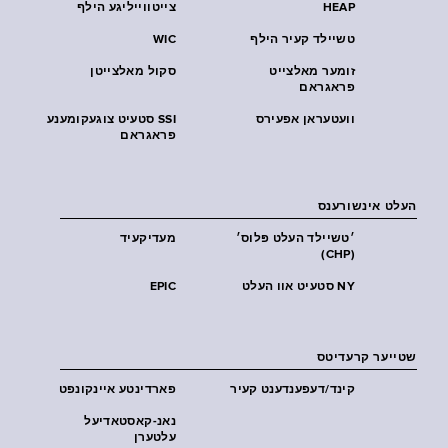
HEAP
צייטווייליגע הילף
טשיילד קעיר הילף
WIC
זומער מאלצייט
סקול מאלצייטן
פראגראם
וועטעראן אפעירס
SSI סטעיט צוגעקומענע
פראגראם
העלט אינשורענס
׳טשיילד העלט פּלוס׳
מעדיקעיד
(CHP)
NY סטעיט אוו העלט
EPIC
שטייער קרעדיטס
קינד/דעפענדענט קעיר
פארדינטע איינקונפט
נאנ-קאסטאדיעל
עלטערן