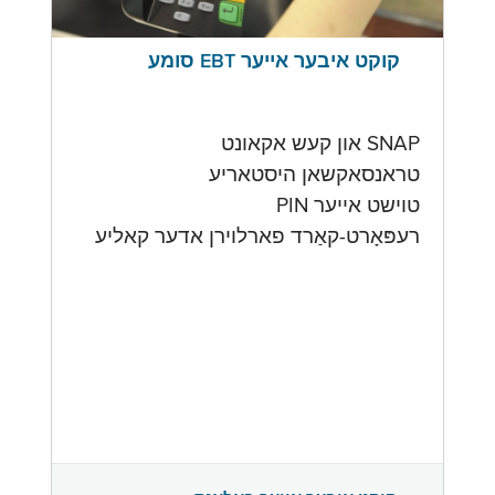
קוקט איבער אייער EBT סומע
SNAP און קעש אקאונט
טראנסאקשאן היסטאריע
טוישט אייער PIN
רעפּאָרט-קאַרד פארלוירן אדער קאליע