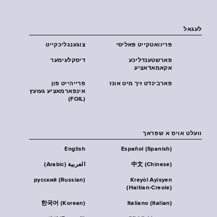
לעגאל
פּריוואטקייט פּאליסי
צוגענגליכקייט
פארשטענדליכע
דיסקלעימער
אקאמאדאציע
פארבינדט זיך מיט אונז
פרייהייט פון
אינפארמאציע געזעץ
(FOIL)
וועלט אויס א שפראך
English
Español (Spanish)
中文 (Chinese)
العربية (Arabic)
русский (Russian)
Kreyòl Ayisyen
(Haitian-Creole)
한국어 (Korean)
Italiano (Italian)