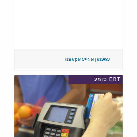
עפענען א נייע אקאונט
EBT סומע