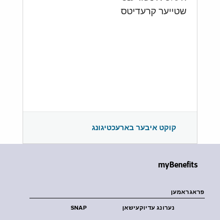
שטייער קרעדיטס
קוקט איבער בארעכטיגונג
myBenefits
פראגראמען
נערונג עדיוקעישאן
SNAP