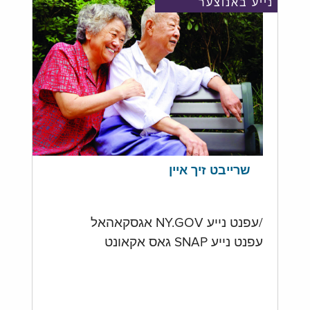
נייע באנוצער
שרייבט זיך איין
/עפנט נייע NY.GOV אגסקאהאל
עפנט נייע SNAP גאס אקאונט