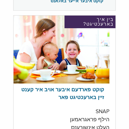
קוקט איבער אייער באלאנס
בין איך
בארעכטיגט?
קוקט פארדעם איבער אויב איר קענט
זיין בארעכטיגט פאר
SNAP
הילף פראגראמען
העלט אינשורענס