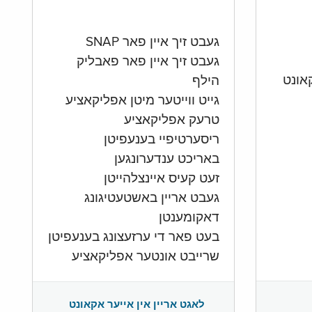
געבט זיך איין פאר SNAP
געבט זיך איין פאר פאבליק
הילף
גייט ווייטער מיטן אפליקאציע
טרעק אפליקאציע
ריסערטיפיי בענעפיטן
באריכט ענדערונגען
זעט קעיס איינצלהייטן
געבט אריין באשטעטיגונג
דאקומענטן
בעט פאר די ערזעצונג בענעפיטן
שרייבט אונטער אפליקאציע
לאגט אריין אין אייער אקאונט