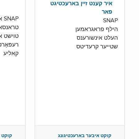
איר קענט זיין בארעכטיגט
פאר
SNAP און קעש אקאונט
SNAP
טראנסא
הילף פראגראמען
טוישט איי
העלט אינשורענס
רעפּאָר
שטייער קרעדיטס
קאליע
קוקט 
קוקט איבער בארעכטיגונג