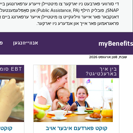
דאנקבאר פאר אייער וויליגקייט צו מיטטיילן אייער ערפארונג ביים 
פראגראמען פאר אייך און אנדערע ניו יארקער.
myBenefits
אנווייזונגען
פ
שבת, 8טן אויגוסט 2026
בין איך
EBT סומע
בארעכטיגט?
קוקט אי
קוקט פארדעם איבער אויב