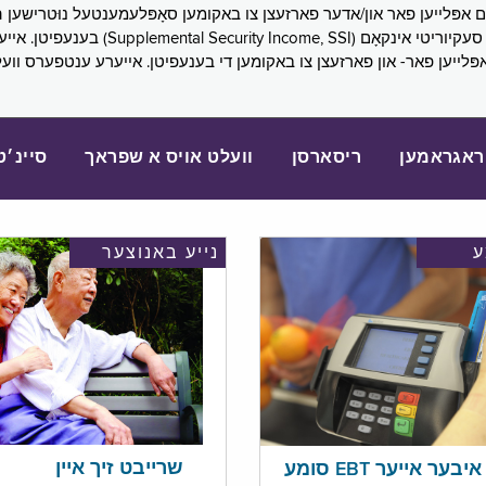
SNAP), פובליק הילף (lic Assistance, PA
אפּלייען פאר- און פארזעצן צו באקומען די בענעפיטן. אייערע ענטפערס ווע
ראגראמען
ריסארסן
וועלט אויס א שפראך
סיינ׳ט
נייע באנוצער
שרייבט זיך איין
בער אייער EBT סומע