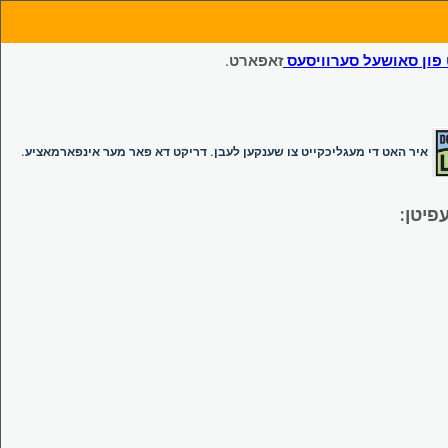
ון סאושעל סערוויסעס
זאפארט.
איר האט די מעגליכקייט צו שענקען לעבן. דריקט דא פאר מער אינפארמאציע.