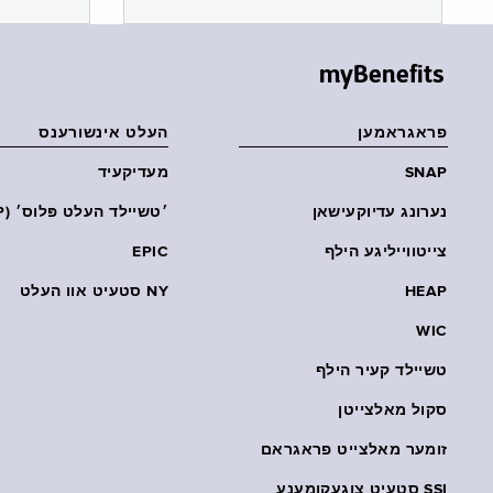
myBenefits
פראגראמען
העלט אינשורענס
SNAP
מעדיקעיד
נערונג עדיוקעישאן
׳טשיילד העלט פּלוס׳ (CHP)
צייטווייליגע הילף
EPIC
HEAP
NY סטעיט אוו העלט
WIC
טשיילד קעיר הילף
סקול מאלצייטן
זומער מאלצייט פראגראם
SSI סטעיט צוגעקומענע