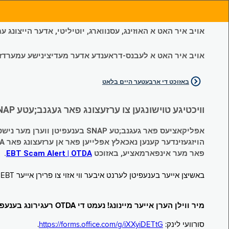
אויב איר האט א האוזינג, עסנווארג, יוטיליטי, אדער הייצונג
אויב איר האט א לעבנס-דראענדע אדער מעדיצינישע עמערדזשענס
באזוכט די ארבעטער היים בלאט
וויכטיגע טוישונגען צו ערזעצונג פאר געגנב;עטע SNAP און צייטווייליגע הילף (Temporary Assistance, TA) בענעפיטן:
אפליקאציעס פאר געגנב;טע SNAP בענעפיטן ווערן מער נישט אנגענומען.
הויזגעזינדער קענען נאכאלץ אפּלייען פאר אן ערזעצונג פאר TA (קעש) בענעפיטן וועלכע זענען געגנב;ט געווארן.
פאר מער אינפארמאציע, באזוכט
EBT Scam Alert | OTDA
.
באשיצן אייער בענעפיטן לערנט איבער ווי אזוי צו פרירן אייער EBT קארטל ווען עס איז נישט אין באנוץ. באזוכט
מיר ווילן הערן אייער מיינונג! נעמט די OTDA רעגירונג בענעפיטן סורוועי!
סורוועי לינק:
https://forms.office.com/g/iXXyiDETtG
.