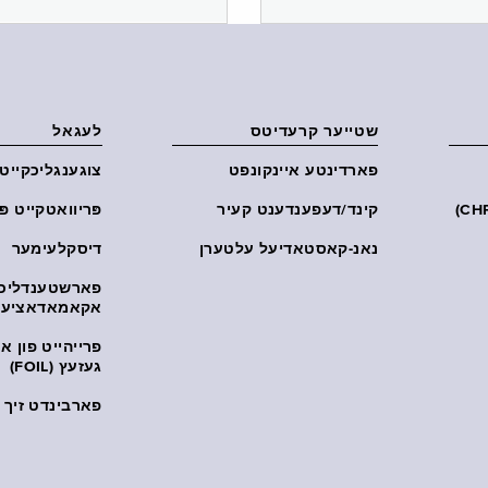
שטייער קרעדיטס
לעגאל
פארדינטע איינקונפט
צוגענגליכקייט
קינד/דעפענדענט קעיר
פּריוואטקייט פּ
נאנ-קאסטאדיעל עלטערן
דיסקלעימער
פארשטענדליכ
אקאמאדאציע
פרייהייט פון 
געזעץ (FOIL)
פארבינדט זיך מ