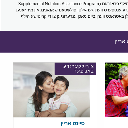
די סורוועי פארבעט ניו יארקער צו מיטטיילן זייערע ערפארונגען ביים אפּלייען פאר און/אדער פארזעצן צו באקומען סאָפּלעמענטעל נוּטרישען הילף פראגראם (Supplemental Nutrition Assistance Program,
Pub) און סאָפּלעמענטעל סעקיוריטי אינקאָם (Supplemental Security Income, SSI) בענעפיטן. אייערע ענטפערס ווערן געהאלטן פולשטענדיג אנאנים, און מיר זענען
לן באטראכט ווערן ביים מאכן ענדערונגען צו די קריטישע הילף
 אריין
צוריקקערנדע
באנוצער
סיינט אריין