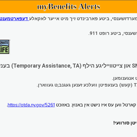
myBenefits Alerts
 עמערדזשענסי, ביטע פארבינדט זיך מיט אייער לאקאלע
דעפארטמענט פ
י, ביטע רופט 911.
.
https://otda.ny.gov/5261