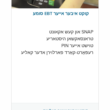
קוקט איבער אייער EBT סומע
SNAP און קעש אקאונט
טראנסאקשאן היסטאריע
טוישט אייער PIN
רעפּאָרט-קאַרד פארלוירן אדער קאליע