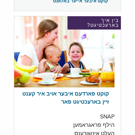
קוקט איבער אייער באלאנס
בין איך
בארעכטיגט?
קוקט פארדעם איבער אויב איר קענט
זיין בארעכטיגט פאר
SNAP
הילף פראגראמען
העלט אינשורענס