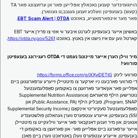
הויזגעזינדער קענען נאכאלץ אפּלייען פאר אן ערזעצונג פאר TA
(קעש) בענעפיטן וועלכע זענען געגנב;ט געווארן.
פאר מער אינפארמאציע, באזוכט
EBT Scam Alert | OTDA
.
באשיצן אייער בענעפיטן לערנט איבער ווי אזוי צו פרירן אייער EBT
קארטל ווען עס איז נישט אין באנוץ. באזוכט
https://otda.ny.gov/5261
.
מיר ווילן הערן אייער מיינונג! נעמט די OTDA רעגירונג בענעפיטן
סורוועי!
סורוועי לינק:
https://forms.office.com/g/iXXyiDETtG
.
די סורוועי פארבעט ניו יארקער צו מיטטיילן זייערע ערפארונגען ביים
אפּלייען פאר און/אדער פארזעצן צו באקומען סאָפּלעמענטעל
נוּטרישען הילף פראגראם (Supplemental Nutrition Assistance
Program, SNAP), פובליק הילף (Public Assistance, PA) און
סאָפּלעמענטעל סעקיוריטי אינקאָם (Supplemental Security Income,
SSI) בענעפיטן. אייערע ענטפערס ווערן געהאלטן פולשטענדיג
אנאנים, און מיר זענען דאנקבאר פאר אייער וויליגקייט צו מיטטיילן
אייער ערפארונג ביים אפּלייען פאר- און פארזעצן צו באקומען די
בענעפיטן. אייערע ענטפערס וועלן באטראכט ווערן ביים מאכן