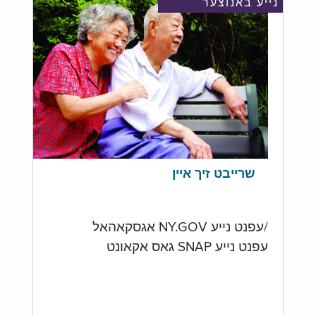
נייע באנוצער
שרייבט זיך איין
/עפנט נייע NY.GOV אגסקאהאל
עפנט נייע SNAP גאס אקאונט