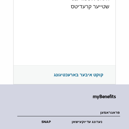
שטייער קרעדיטס
קוקט איבער בארעכטיגונג
myBenefits
פראגראמען
נערונג עדיוקעישאן
SNAP