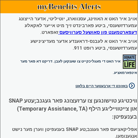
myBenefits Alerts
אויב איר האט א האוזינג, עסנווארג, יוטיליטי, אדער הייצונג
עמערדזשענסי, ביטע פארבינדט זיך מיט אייער לאקאלע
דעפארטמענט פון סאושעל סערוויסעס
זאפארט.
אויב איר האט א לעבנס-דראענדע אדער מעדיצינישע
עמערדזשענסי, ביטע רופט 911.
איר האט די מעגליכקייט צו שענקען לעבן. דריקט דא פאר מער
אינפארמאציע.
באזוכט די ארבעטער היים בלאט
וויכטיגע טוישונגען צו ערזעצונג פאר געגנב;עטע SNAP
און צייטווייליגע הילף (Temporary Assistance, TA)
בענעפיטן:
אפליקאציעס פאר געגנב;טע SNAP בענעפיטן ווערן מער נישט
אנגענומען.