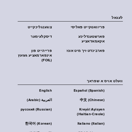
לעגאל
פּריוואטקייט פּאליסי
צוגענגליכקייט
פארשטענדליכע
דיסקלעימער
אקאמאדאציע
פארבינדט זיך מיט אונז
פרייהייט פון
אינפארמאציע געזעץ
(FOIL)
וועלט אויס א שפראך
English
Español (Spanish)
中文 (Chinese)
العربية (Arabic)
русский (Russian)
Kreyòl Ayisyen
(Haitian-Creole)
한국어 (Korean)
Italiano (Italian)