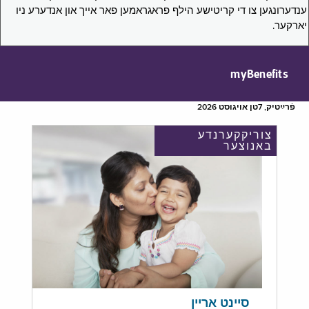
ענדערונגען צו די קריטישע הילף פראגראמען פאר אייך און אנדערע ניו
יארקער.
myBenefits
פֿרײַטיק, 7טן אויגוסט 2026
צוריקקערנדע
באנוצער
סיינט אריין