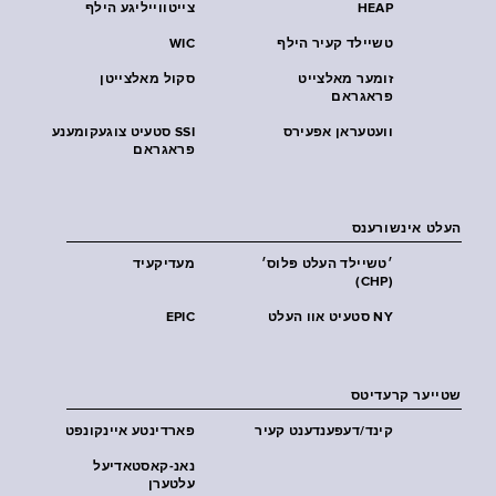
HEAP
צייטווייליגע הילף
טשיילד קעיר הילף
WIC
זומער מאלצייט
סקול מאלצייטן
פראגראם
וועטעראן אפעירס
SSI סטעיט צוגעקומענע
פראגראם
העלט אינשורענס
׳טשיילד העלט פּלוס׳
מעדיקעיד
(CHP)
NY סטעיט אוו העלט
EPIC
שטייער קרעדיטס
קינד/דעפענדענט קעיר
פארדינטע איינקונפט
נאנ-קאסטאדיעל
עלטערן