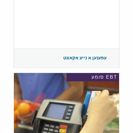
עפענען א נייע אקאונט
EBT סומע