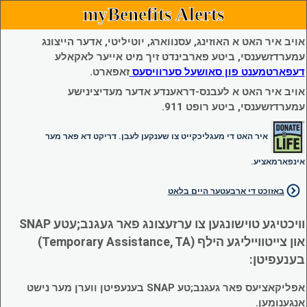
myBenefits Alerts
אויב איר האט א האוזינג, עסנווארג, יוטיליטי, אדער הייצונג
עמערדזשענסי, ביטע פארבינדט זיך מיט אייער לאקאלע
דעפארטמענט פון סאושעל סערוויסעס
זאפארט.
אויב איר האט א לעבנס-דראענדע אדער מעדיצינישע
עמערדזשענסי, ביטע רופט 911.
איר האט די מעגליכקייט צו שענקען לעבן. דריקט דא פאר מער
אינפארמאציע.
באזוכט די ארבעטער היים בלאט
וויכטיגע טוישונגען צו ערזעצונג פאר געגנב;עטע SNAP
און צייטווייליגע הילף (Temporary Assistance, TA)
בענעפיטן:
אפליקאציעס פאר געגנב;טע SNAP בענעפיטן ווערן מער נישט
אנגענומען.