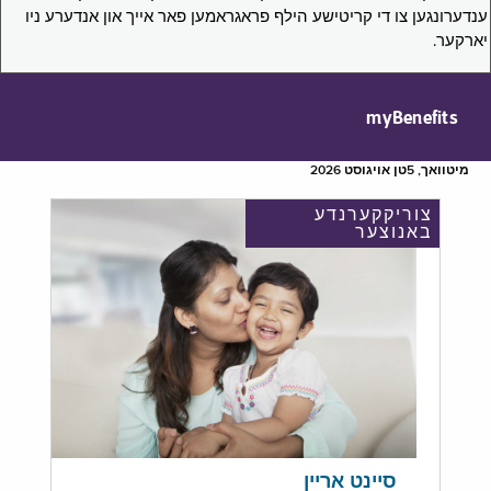
ענדערונגען צו די קריטישע הילף פראגראמען פאר אייך און אנדערע ניו
יארקער.
myBenefits
מיטוואך, 5טן אויגוסט 2026
צוריקקערנדע
באנוצער
סיינט אריין