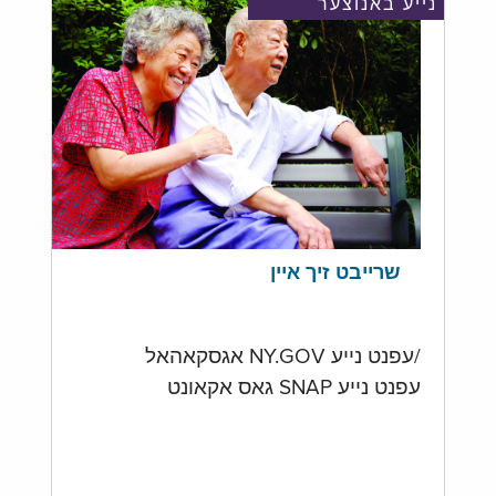
נייע באנוצער
שרייבט זיך איין
/עפנט נייע NY.GOV אגסקאהאל
עפנט נייע SNAP גאס אקאונט