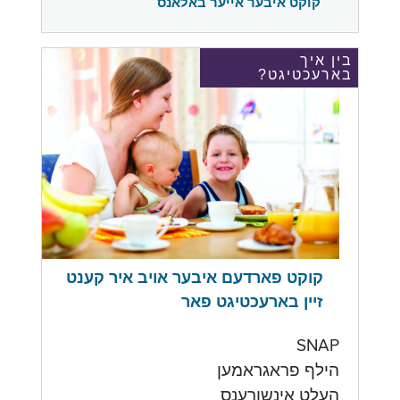
קוקט איבער אייער באלאנס
בין איך
בארעכטיגט?
קוקט פארדעם איבער אויב איר קענט
זיין בארעכטיגט פאר
SNAP
הילף פראגראמען
העלט אינשורענס