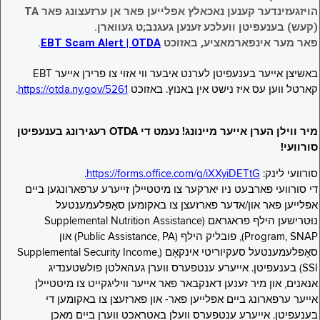
הויזגעזינדער קענען נאכאלץ אפּלייען פאר אן ערזעצונג פאר TA
(קעש) בענעפיטן וועלכע זענען געגנב;ט געווארן.
פאר מער אינפארמאציע, באזוכט
EBT Scam Alert | OTDA
.
באשיצן אייער בענעפיטן לערנט איבער ווי אזוי צו פרירן אייער EBT
קארטל ווען עס איז נישט אין באנוץ. באזוכט
https://otda.ny.gov/5261
.
מיר ווילן הערן אייער מיינונג! נעמט די OTDA רעגירונג בענעפיטן
סורוועי!
סורוועי לינק:
https://forms.office.com/g/iXXyiDETtG
.
די סורוועי פארבעט ניו יארקער צו מיטטיילן זייערע ערפארונגען ביים
אפּלייען פאר און/אדער פארזעצן צו באקומען סאָפּלעמענטעל
נוּטרישען הילף פראגראם (Supplemental Nutrition Assistance
Program, SNAP), פובליק הילף (Public Assistance, PA) און
סאָפּלעמענטעל סעקיוריטי אינקאָם (Supplemental Security Income,
SSI) בענעפיטן. אייערע ענטפערס ווערן געהאלטן פולשטענדיג
אנאנים, און מיר זענען דאנקבאר פאר אייער וויליגקייט צו מיטטיילן
אייער ערפארונג ביים אפּלייען פאר- און פארזעצן צו באקומען די
בענעפיטן. אייערע ענטפערס וועלן באטראכט ווערן ביים מאכן