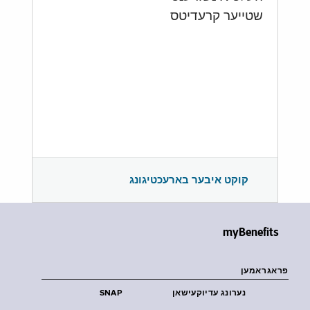
שטייער קרעדיטס
קוקט איבער בארעכטיגונג
myBenefits
פראגראמען
נערונג עדיוקעישאן
SNAP