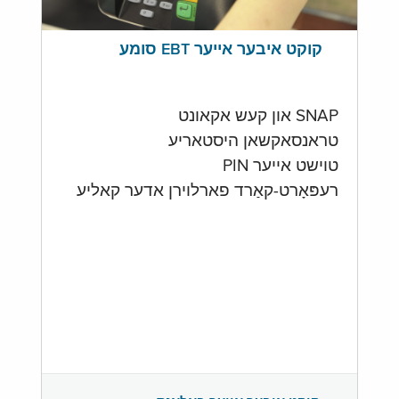
קוקט איבער אייער EBT סומע
SNAP און קעש אקאונט
טראנסאקשאן היסטאריע
טוישט אייער PIN
רעפּאָרט-קאַרד פארלוירן אדער קאליע