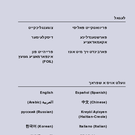
לעגאל
פּריוואטקייט פּאליסי
צוגענגליכקייט
פארשטענדליכע
דיסקלעימער
אקאמאדאציע
פארבינדט זיך מיט אונז
פרייהייט פון
אינפארמאציע געזעץ
(FOIL)
וועלט אויס א שפראך
English
Español (Spanish)
中文 (Chinese)
العربية (Arabic)
русский (Russian)
Kreyòl Ayisyen
(Haitian-Creole)
한국어 (Korean)
Italiano (Italian)