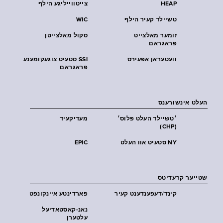
HEAP
צייטווייליגע הילף
טשיילד קעיר הילף
WIC
זומער מאלצייט
סקול מאלצייטן
פראגראם
וועטעראן אפעירס
SSI סטעיט צוגעקומענע
פראגראם
העלט אינשורענס
׳טשיילד העלט פּלוס׳
מעדיקעיד
(CHP)
NY סטעיט אוו העלט
EPIC
שטייער קרעדיטס
קינד/דעפענדענט קעיר
פארדינטע איינקונפט
נאנ-קאסטאדיעל
עלטערן