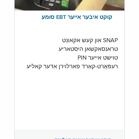
קוקט איבער אייער EBT סומע
SNAP און קעש אקאונט
טראנסאקשאן היסטאריע
טוישט אייער PIN
רעפּאָרט-קאַרד פארלוירן אדער קאליע