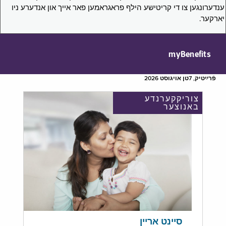
ענדערונגען צו די קריטישע הילף פראגראמען פאר אייך און אנדערע ניו
יארקער.
myBenefits
פֿרײַטיק, 7טן אויגוסט 2026
צוריקקערנדע
באנוצער
סיינט אריין