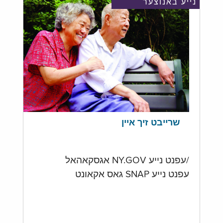
נייע באנוצער
שרייבט זיך איין
/עפנט נייע NY.GOV אגסקאהאל
עפנט נייע SNAP גאס אקאונט