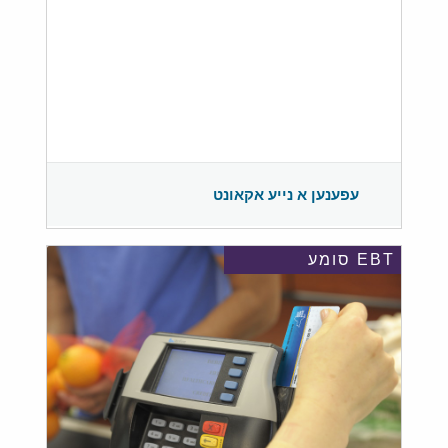
עפענען א נייע אקאונט
EBT סומע