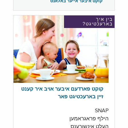
קוקט איבער אייער באלאנס
בין איך
בארעכטיגט?
קוקט פארדעם איבער אויב איר קענט
זיין בארעכטיגט פאר
SNAP
הילף פראגראמען
העלט אינשורענס