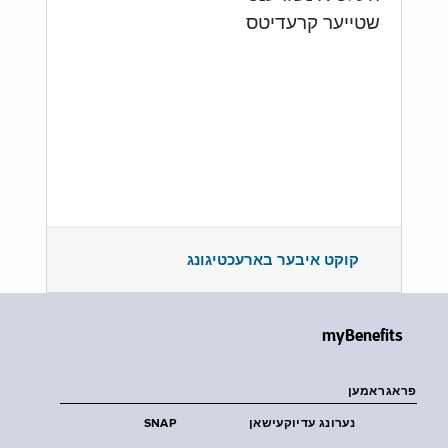
שטייער קרעדיטס
קוקט איבער בארעכטיגונג
myBenefits
פראגראמען
נערונג עדיוקעישאן
SNAP