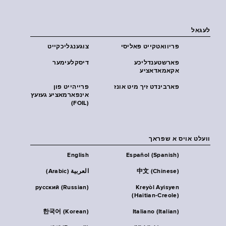
לעגאל
פּריוואטקייט פּאליסי
צוגענגליכקייט
פארשטענדליכע
דיסקלעימער
אקאמאדאציע
פארבינדט זיך מיט אונז
פרייהייט פון
אינפארמאציע געזעץ
(FOIL)
וועלט אויס א שפראך
English
Español (Spanish)
中文 (Chinese)
العربية (Arabic)
русский (Russian)
Kreyòl Ayisyen
(Haitian-Creole)
한국어 (Korean)
Italiano (Italian)