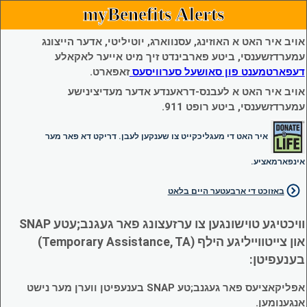
myBenefits Alerts
אויב איר האט א האוזינג, עסנווארג, יוטיליטי, אדער הייצונג
עמערדזשענסי, ביטע פארבינדט זיך מיט אייער לאקאלע
דעפארטמענט פון סאושעל סערוויסעס
זאפארט.
אויב איר האט א לעבנס-דראענדע אדער מעדיצינישע
עמערדזשענסי, ביטע רופט 911.
איר האט די מעגליכקייט צו שענקען לעבן. דריקט דא פאר מער
אינפארמאציע.
באזוכט די ארבעטער היים בלאט
וויכטיגע טוישונגען צו ערזעצונג פאר געגנב;עטע SNAP
און צייטווייליגע הילף (Temporary Assistance, TA)
בענעפיטן:
אפליקאציעס פאר געגנב;טע SNAP בענעפיטן ווערן מער נישט
אנגענומען.