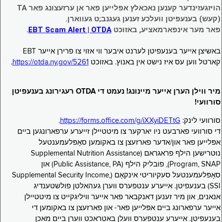
הויזגעזינדער קענען נאכאלץ אפּלייען פאר אן ערזעצונג פאר TA
(קעש) בענעפיטן וועלכע זענען געגנב;ט געווארן.
פאר מער אינפארמאציע, באזוכט
EBT Scam Alert | OTDA
.
באשיצן אייער בענעפיטן לערנט איבער ווי אזוי צו פרירן אייער EBT
קארטל ווען עס איז נישט אין באנוץ. באזוכט
https://otda.ny.gov/5261
.
מיר ווילן הערן אייער מיינונג! נעמט די OTDA רעגירונג בענעפיטן
סורוועי!
סורוועי לינק:
https://forms.office.com/g/iXXyiDETtG
.
די סורוועי פארבעט ניו יארקער צו מיטטיילן זייערע ערפארונגען ביים
אפּלייען פאר און/אדער פארזעצן צו באקומען סאָפּלעמענטעל
נוּטרישען הילף פראגראם (Supplemental Nutrition Assistance
Program, SNAP), פובליק הילף (Public Assistance, PA) און
סאָפּלעמענטעל סעקיוריטי אינקאָם (Supplemental Security Income,
SSI) בענעפיטן. אייערע ענטפערס ווערן געהאלטן פולשטענדיג
אנאנים, און מיר זענען דאנקבאר פאר אייער וויליגקייט צו מיטטיילן
אייער ערפארונג ביים אפּלייען פאר- און פארזעצן צו באקומען די
בענעפיטן. אייערע ענטפערס וועלן באטראכט ווערן ביים מאכן