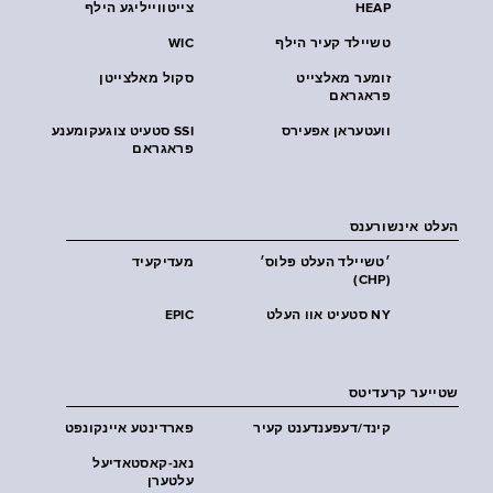
HEAP
צייטווייליגע הילף
טשיילד קעיר הילף
WIC
זומער מאלצייט
סקול מאלצייטן
פראגראם
וועטעראן אפעירס
SSI סטעיט צוגעקומענע
פראגראם
העלט אינשורענס
׳טשיילד העלט פּלוס׳
מעדיקעיד
(CHP)
NY סטעיט אוו העלט
EPIC
שטייער קרעדיטס
קינד/דעפענדענט קעיר
פארדינטע איינקונפט
נאנ-קאסטאדיעל
עלטערן