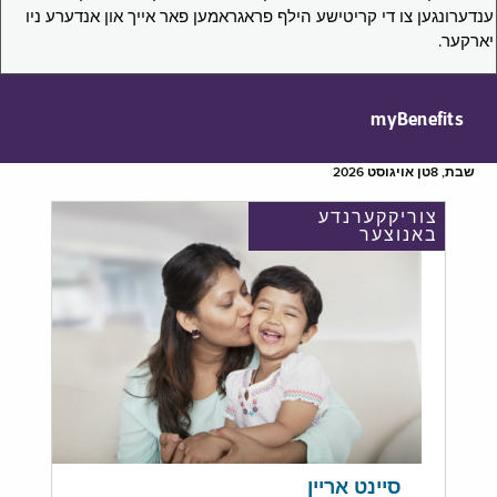
ענדערונגען צו די קריטישע הילף פראגראמען פאר אייך און אנדערע ניו
יארקער.
myBenefits
שבת, 8טן אויגוסט 2026
צוריקקערנדע
באנוצער
סיינט אריין