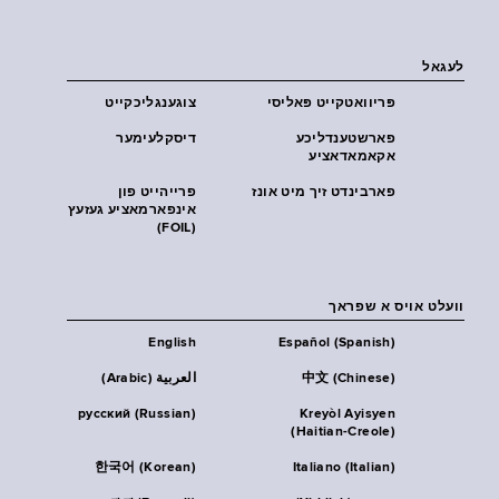
לעגאל
פּריוואטקייט פּאליסי
צוגענגליכקייט
פארשטענדליכע
דיסקלעימער
אקאמאדאציע
פארבינדט זיך מיט אונז
פרייהייט פון
אינפארמאציע געזעץ
(FOIL)
וועלט אויס א שפראך
English
Español (Spanish)
中文 (Chinese)
العربية (Arabic)
русский (Russian)
Kreyòl Ayisyen
(Haitian-Creole)
한국어 (Korean)
Italiano (Italian)