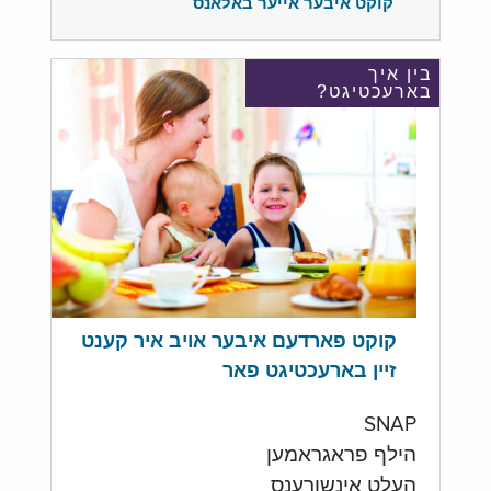
קוקט איבער אייער באלאנס
בין איך
בארעכטיגט?
קוקט פארדעם איבער אויב איר קענט
זיין בארעכטיגט פאר
SNAP
הילף פראגראמען
העלט אינשורענס