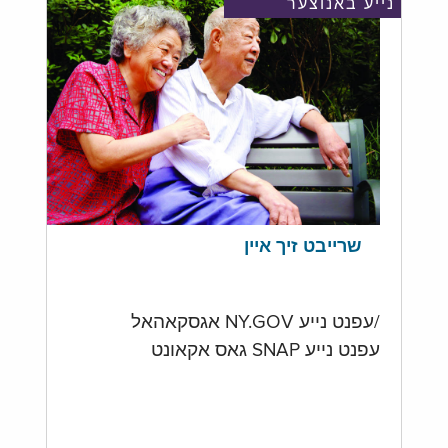
נייע באנוצער
שרייבט זיך איין
/עפנט נייע NY.GOV אגסקאהאל
עפנט נייע SNAP גאס אקאונט