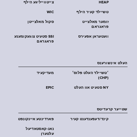
HEAP
צייטווייליגע הילף
טשיילד קעיר הילף
WIC
זומער מאלצייט
סקול מאלצייטן
פראגראם
וועטעראן אפעירס
SSI סטעיט צוגעקומענע
פראגראם
העלט אינשורענס
׳טשיילד העלט פּלוס׳
מעדיקעיד
(CHP)
NY סטעיט אוו העלט
EPIC
שטייער קרעדיטס
קינד/דעפענדענט קעיר
פארדינטע איינקונפט
נאנ-קאסטאדיעל
עלטערן