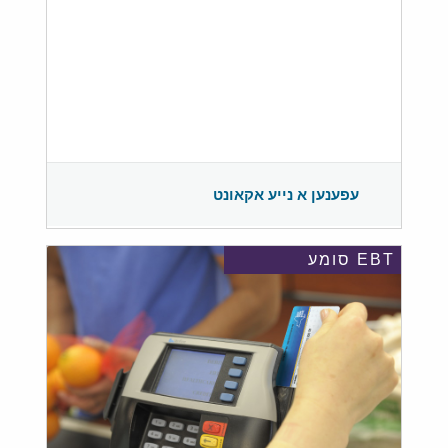
עפענען א נייע אקאונט
EBT סומע