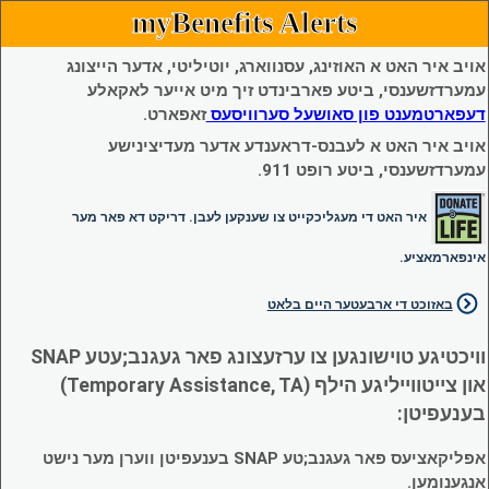
myBenefits Alerts
אויב איר האט א האוזינג, עסנווארג, יוטיליטי, אדער הייצונג
עמערדזשענסי, ביטע פארבינדט זיך מיט אייער לאקאלע
דעפארטמענט פון סאושעל סערוויסעס
זאפארט.
אויב איר האט א לעבנס-דראענדע אדער מעדיצינישע
עמערדזשענסי, ביטע רופט 911.
איר האט די מעגליכקייט צו שענקען לעבן. דריקט דא פאר מער
אינפארמאציע.
באזוכט די ארבעטער היים בלאט
וויכטיגע טוישונגען צו ערזעצונג פאר געגנב;עטע SNAP
און צייטווייליגע הילף (Temporary Assistance, TA)
בענעפיטן:
אפליקאציעס פאר געגנב;טע SNAP בענעפיטן ווערן מער נישט
אנגענומען.