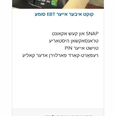
קוקט איבער אייער EBT סומע
SNAP און קעש אקאונט
טראנסאקשאן היסטאריע
טוישט אייער PIN
רעפּאָרט-קאַרד פארלוירן אדער קאליע