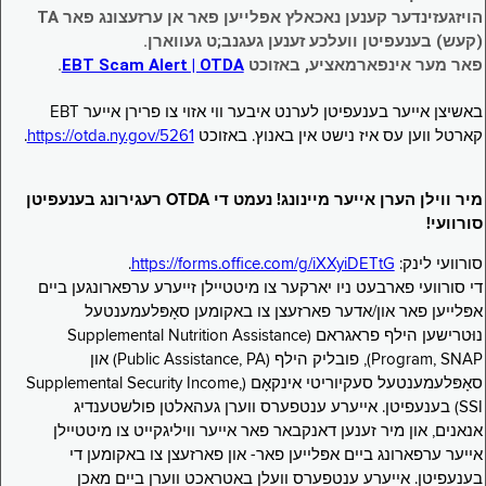
הויזגעזינדער קענען נאכאלץ אפּלייען פאר אן ערזעצונג פאר TA
(קעש) בענעפיטן וועלכע זענען געגנב;ט געווארן.
פאר מער אינפארמאציע, באזוכט
EBT Scam Alert | OTDA
.
באשיצן אייער בענעפיטן לערנט איבער ווי אזוי צו פרירן אייער EBT
קארטל ווען עס איז נישט אין באנוץ. באזוכט
https://otda.ny.gov/5261
.
מיר ווילן הערן אייער מיינונג! נעמט די OTDA רעגירונג בענעפיטן
סורוועי!
סורוועי לינק:
https://forms.office.com/g/iXXyiDETtG
.
די סורוועי פארבעט ניו יארקער צו מיטטיילן זייערע ערפארונגען ביים
אפּלייען פאר און/אדער פארזעצן צו באקומען סאָפּלעמענטעל
נוּטרישען הילף פראגראם (Supplemental Nutrition Assistance
Program, SNAP), פובליק הילף (Public Assistance, PA) און
סאָפּלעמענטעל סעקיוריטי אינקאָם (Supplemental Security Income,
SSI) בענעפיטן. אייערע ענטפערס ווערן געהאלטן פולשטענדיג
אנאנים, און מיר זענען דאנקבאר פאר אייער וויליגקייט צו מיטטיילן
אייער ערפארונג ביים אפּלייען פאר- און פארזעצן צו באקומען די
בענעפיטן. אייערע ענטפערס וועלן באטראכט ווערן ביים מאכן