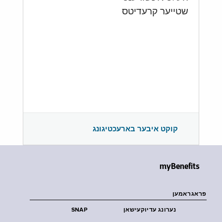
שטייער קרעדיטס
קוקט איבער בארעכטיגונג
myBenefits
פראגראמען
נערונג עדיוקעישאן
SNAP