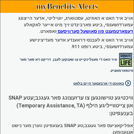
myBenefits Alerts
אויב איר האט א האוזינג, עסנווארג, יוטיליטי, אדער הייצונג
עמערדזשענסי, ביטע פארבינדט זיך מיט אייער לאקאלע
דעפארטמענט פון סאושעל סערוויסעס
זאפארט.
אויב איר האט א לעבנס-דראענדע אדער מעדיצינישע
עמערדזשענסי, ביטע רופט 911.
איר האט די מעגליכקייט צו שענקען לעבן. דריקט דא פאר מער
אינפארמאציע.
באזוכט די ארבעטער היים בלאט
וויכטיגע טוישונגען צו ערזעצונג פאר געגנב;עטע SNAP
און צייטווייליגע הילף (Temporary Assistance, TA)
בענעפיטן:
אפליקאציעס פאר געגנב;טע SNAP בענעפיטן ווערן מער נישט
אנגענומען.