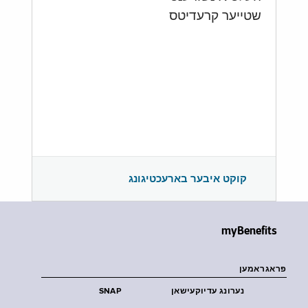
שטייער קרעדיטס
קוקט איבער בארעכטיגונג
myBenefits
פראגראמען
נערונג עדיוקעישאן
SNAP