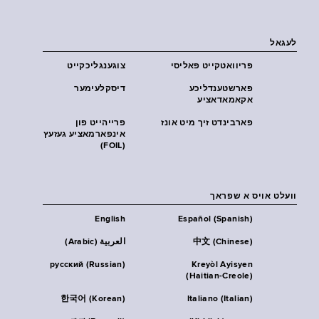
לעגאל
פּריוואטקייט פּאליסי
צוגענגליכקייט
פארשטענדליכע
דיסקלעימער
אקאמאדאציע
פארבינדט זיך מיט אונז
פרייהייט פון
אינפארמאציע געזעץ
(FOIL)
וועלט אויס א שפראך
English
Español (Spanish)
中文 (Chinese)
العربية (Arabic)
русский (Russian)
Kreyòl Ayisyen
(Haitian-Creole)
한국어 (Korean)
Italiano (Italian)