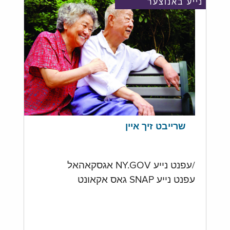
נייע באנוצער
שרייבט זיך איין
/עפנט נייע NY.GOV אגסקאהאל
עפנט נייע SNAP גאס אקאונט