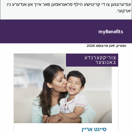
ענדערונגען צו די קריטישע הילף פראגראמען פאר אייך און אנדערע ניו
יארקער.
myBenefits
זונטיק, 9טן אויגוסט 2026
צוריקקערנדע
באנוצער
סיינט אריין