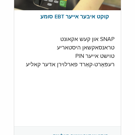
קוקט איבער אייער EBT סומע
SNAP און קעש אקאונט
טראנסאקשאן היסטאריע
טוישט אייער PIN
רעפּאָרט-קאַרד פארלוירן אדער קאליע