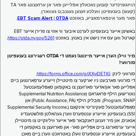
הויזגעזינדער קענען נאכאלץ אפּלייען פאר אן ערזעצונג פאר TA
(קעש) בענעפיטן וועלכע זענען געגנב;ט געווארן.
פאר מער אינפארמאציע, באזוכט
EBT Scam Alert | OTDA
.
באשיצן אייער בענעפיטן לערנט איבער ווי אזוי צו פרירן אייער EBT
קארטל ווען עס איז נישט אין באנוץ. באזוכט
https://otda.ny.gov/5261
.
מיר ווילן הערן אייער מיינונג! נעמט די OTDA רעגירונג בענעפיטן
סורוועי!
סורוועי לינק:
https://forms.office.com/g/iXXyiDETtG
.
די סורוועי פארבעט ניו יארקער צו מיטטיילן זייערע ערפארונגען ביים
אפּלייען פאר און/אדער פארזעצן צו באקומען סאָפּלעמענטעל
נוּטרישען הילף פראגראם (Supplemental Nutrition Assistance
Program, SNAP), פובליק הילף (Public Assistance, PA) און
סאָפּלעמענטעל סעקיוריטי אינקאָם (Supplemental Security Income,
SSI) בענעפיטן. אייערע ענטפערס ווערן געהאלטן פולשטענדיג
אנאנים, און מיר זענען דאנקבאר פאר אייער וויליגקייט צו מיטטיילן
אייער ערפארונג ביים אפּלייען פאר- און פארזעצן צו באקומען די
בענעפיטן. אייערע ענטפערס וועלן באטראכט ווערן ביים מאכן