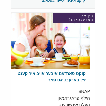
קוקט איבער אייער באלאנס
בין איך
בארעכטיגט?
קוקט פארדעם איבער אויב איר קענט
זיין בארעכטיגט פאר
SNAP
הילף פראגראמען
העלט אינשורענס