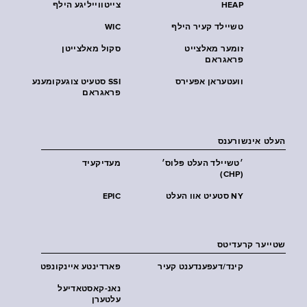
HEAP
צייטווייליגע הילף
טשיילד קעיר הילף
WIC
זומער מאלצייט
סקול מאלצייטן
פראגראם
וועטעראן אפעירס
SSI סטעיט צוגעקומענע
פראגראם
העלט אינשורענס
׳טשיילד העלט פּלוס׳
מעדיקעיד
(CHP)
NY סטעיט אוו העלט
EPIC
שטייער קרעדיטס
קינד/דעפענדענט קעיר
פארדינטע איינקונפט
נאנ-קאסטאדיעל
עלטערן