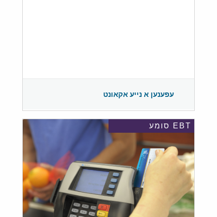
עפענען א נייע אקאונט
EBT סומע