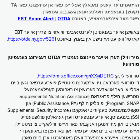
הויזגעזינדער קענען נאכאלץ אפּלייען פאר אן ערזעצונג פאר TA
(קעש) בענעפיטן וועלכע זענען געגנב;ט געווארן.
פאר מער אינפארמאציע, באזוכט
EBT Scam Alert | OTDA
.
באשיצן אייער בענעפיטן לערנט איבער ווי אזוי צו פרירן אייער EBT
קארטל ווען עס איז נישט אין באנוץ. באזוכט
https://otda.ny.gov/5261
.
מיר ווילן הערן אייער מיינונג! נעמט די OTDA רעגירונג בענעפיטן
סורוועי!
סורוועי לינק:
https://forms.office.com/g/iXXyiDETtG
.
די סורוועי פארבעט ניו יארקער צו מיטטיילן זייערע ערפארונגען ביים
אפּלייען פאר און/אדער פארזעצן צו באקומען סאָפּלעמענטעל
נוּטרישען הילף פראגראם (Supplemental Nutrition Assistance
Program, SNAP), פובליק הילף (Public Assistance, PA) און
סאָפּלעמענטעל סעקיוריטי אינקאָם (Supplemental Security Income,
SSI) בענעפיטן. אייערע ענטפערס ווערן געהאלטן פולשטענדיג
אנאנים, און מיר זענען דאנקבאר פאר אייער וויליגקייט צו מיטטיילן
אייער ערפארונג ביים אפּלייען פאר- און פארזעצן צו באקומען די
בענעפיטן. אייערע ענטפערס וועלן באטראכט ווערן ביים מאכן