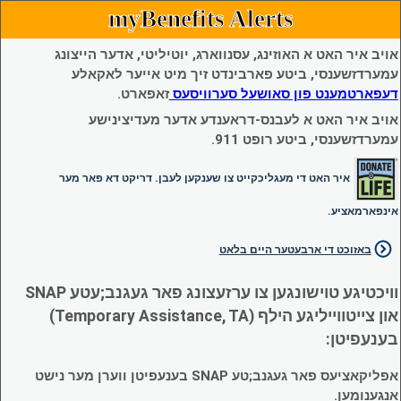
myBenefits Alerts
אויב איר האט א האוזינג, עסנווארג, יוטיליטי, אדער הייצונג
עמערדזשענסי, ביטע פארבינדט זיך מיט אייער לאקאלע
דעפארטמענט פון סאושעל סערוויסעס
זאפארט.
אויב איר האט א לעבנס-דראענדע אדער מעדיצינישע
עמערדזשענסי, ביטע רופט 911.
איר האט די מעגליכקייט צו שענקען לעבן. דריקט דא פאר מער
אינפארמאציע.
באזוכט די ארבעטער היים בלאט
וויכטיגע טוישונגען צו ערזעצונג פאר געגנב;עטע SNAP
און צייטווייליגע הילף (Temporary Assistance, TA)
בענעפיטן:
אפליקאציעס פאר געגנב;טע SNAP בענעפיטן ווערן מער נישט
אנגענומען.