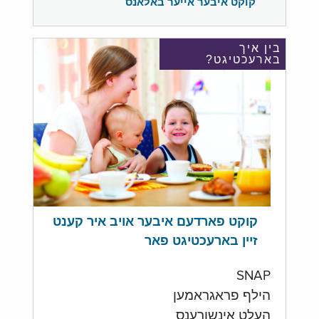
קוקט איבער אייער באלאנס
בין איך
בארעכטיגט?
קוקט פארדעם איבער אויב איר קענט
זיין בארעכטיגט פאר
SNAP
הילף פראגראמען
העלט אינשורענס