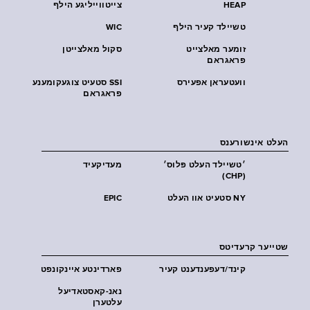
HEAP
צייטווייליגע הילף
טשיילד קעיר הילף
WIC
זומער מאלצייט
סקול מאלצייטן
פראגראם
וועטעראן אפעירס
SSI סטעיט צוגעקומענע
פראגראם
העלט אינשורענס
׳טשיילד העלט פּלוס׳
מעדיקעיד
(CHP)
NY סטעיט אוו העלט
EPIC
שטייער קרעדיטס
קינד/דעפענדענט קעיר
פארדינטע איינקונפט
נאנ-קאסטאדיעל
עלטערן