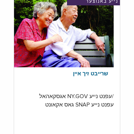
נייע באנוצער
שרייבט זיך איין
/עפנט נייע NY.GOV אגסקאהאל
עפנט נייע SNAP גאס אקאונט