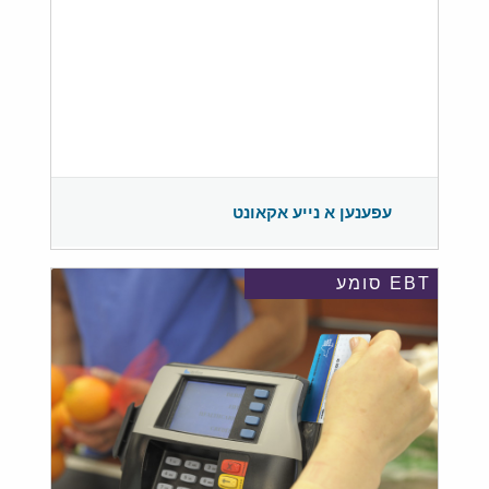
עפענען א נייע אקאונט
EBT סומע