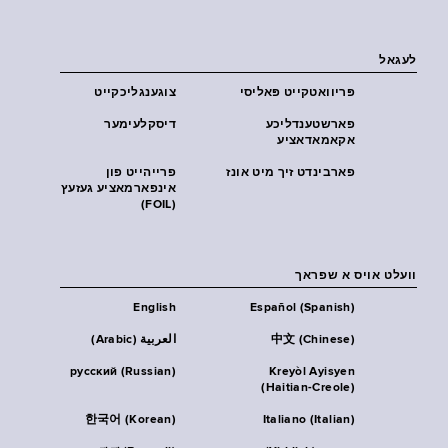
לעגאל
פּריוואטקייט פּאליסי
צוגענגליכקייט
פארשטענדליכע
דיסקלעימער
אקאמאדאציע
פארבינדט זיך מיט אונז
פרייהייט פון
אינפארמאציע געזעץ
(FOIL)
וועלט אויס א שפראך
English
Español (Spanish)
中文 (Chinese)
العربية (Arabic)
русский (Russian)
Kreyòl Ayisyen
(Haitian-Creole)
한국어 (Korean)
Italiano (Italian)