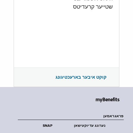
שטייער קרעדיטס
קוקט איבער בארעכטיגונג
myBenefits
פראגראמען
נערונג עדיוקעישאן
SNAP