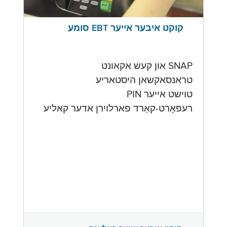
קוקט איבער אייער EBT סומע
SNAP און קעש אקאונט
טראנסאקשאן היסטאריע
טוישט אייער PIN
רעפּאָרט-קאַרד פארלוירן אדער קאליע