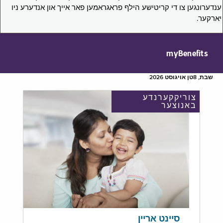
ענדערונגען צו די קריטישע הילף פראגראמען פאר אייך און אנדערע ניו
יארקער.
myBenefits
שבת, 8טן אויגוסט 2026
צוריקקערנדע
באנוצער
סיינט אריין