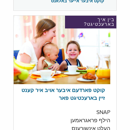
קוקט איבער אייער באלאנס
בין איך
בארעכטיגט?
קוקט פארדעם איבער אויב איר קענט
זיין בארעכטיגט פאר
SNAP
הילף פראגראמען
העלט אינשורענס