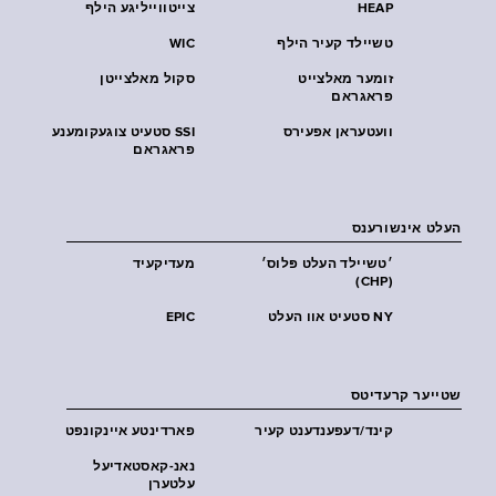
HEAP
צייטווייליגע הילף
טשיילד קעיר הילף
WIC
זומער מאלצייט
סקול מאלצייטן
פראגראם
וועטעראן אפעירס
SSI סטעיט צוגעקומענע
פראגראם
העלט אינשורענס
׳טשיילד העלט פּלוס׳
מעדיקעיד
(CHP)
NY סטעיט אוו העלט
EPIC
שטייער קרעדיטס
קינד/דעפענדענט קעיר
פארדינטע איינקונפט
נאנ-קאסטאדיעל
עלטערן