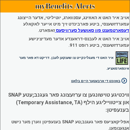
myBenefits Alerts
אויב איר האט א האוזינג, עסנווארג, יוטיליטי, אדער הייצונג
עמערדזשענסי, ביטע פארבינדט זיך מיט אייער לאקאלע
דעפארטמענט פון סאושעל סערוויסעס
זאפארט.
אויב איר האט א לעבנס-דראענדע אדער מעדיצינישע
עמערדזשענסי, ביטע רופט 911.
איר האט די מעגליכקייט צו שענקען לעבן. דריקט דא פאר מער
אינפארמאציע.
באזוכט די ארבעטער היים בלאט
וויכטיגע טוישונגען צו ערזעצונג פאר געגנב;עטע SNAP
און צייטווייליגע הילף (Temporary Assistance, TA)
בענעפיטן:
אפליקאציעס פאר געגנב;טע SNAP בענעפיטן ווערן מער נישט
אנגענומען.