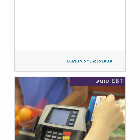
עפענען א נייע אקאונט
EBT סומע