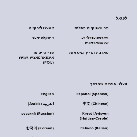
לעגאל
פּריוואטקייט פּאליסי
צוגענגליכקייט
פארשטענדליכע
דיסקלעימער
אקאמאדאציע
פארבינדט זיך מיט אונז
פרייהייט פון
אינפארמאציע געזעץ
(FOIL)
וועלט אויס א שפראך
English
Español (Spanish)
中文 (Chinese)
العربية (Arabic)
русский (Russian)
Kreyòl Ayisyen
(Haitian-Creole)
한국어 (Korean)
Italiano (Italian)