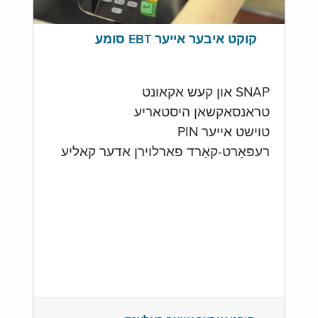
קוקט איבער אייער EBT סומע
SNAP און קעש אקאונט
טראנסאקשאן היסטאריע
טוישט אייער PIN
רעפּאָרט-קאַרד פארלוירן אדער קאליע