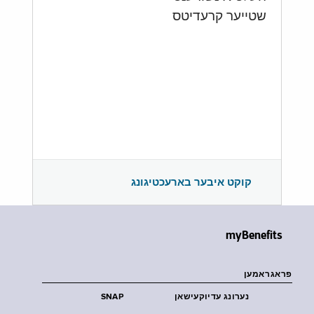
שטייער קרעדיטס
קוקט איבער בארעכטיגונג
myBenefits
פראגראמען
נערונג עדיוקעישאן
SNAP