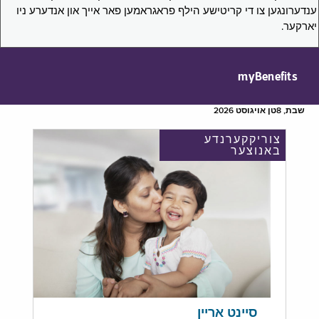
ענדערונגען צו די קריטישע הילף פראגראמען פאר אייך און אנדערע ניו
יארקער.
myBenefits
שבת, 8טן אויגוסט 2026
צוריקקערנדע
באנוצער
סיינט אריין