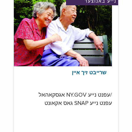
נייע באנוצער
שרייבט זיך איין
/עפנט נייע NY.GOV אגסקאהאל
עפנט נייע SNAP גאס אקאונט