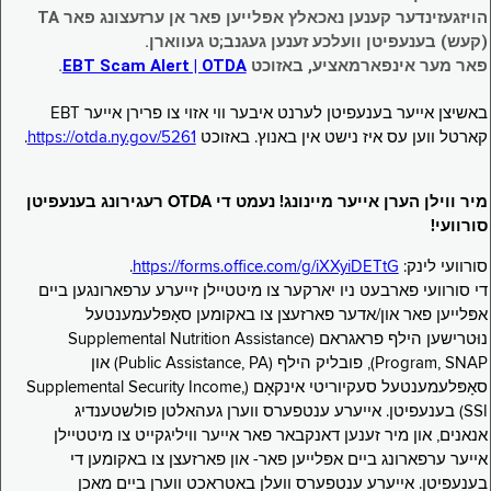
הויזגעזינדער קענען נאכאלץ אפּלייען פאר אן ערזעצונג פאר TA
(קעש) בענעפיטן וועלכע זענען געגנב;ט געווארן.
פאר מער אינפארמאציע, באזוכט
EBT Scam Alert | OTDA
.
באשיצן אייער בענעפיטן לערנט איבער ווי אזוי צו פרירן אייער EBT
קארטל ווען עס איז נישט אין באנוץ. באזוכט
https://otda.ny.gov/5261
.
מיר ווילן הערן אייער מיינונג! נעמט די OTDA רעגירונג בענעפיטן
סורוועי!
סורוועי לינק:
https://forms.office.com/g/iXXyiDETtG
.
די סורוועי פארבעט ניו יארקער צו מיטטיילן זייערע ערפארונגען ביים
אפּלייען פאר און/אדער פארזעצן צו באקומען סאָפּלעמענטעל
נוּטרישען הילף פראגראם (Supplemental Nutrition Assistance
Program, SNAP), פובליק הילף (Public Assistance, PA) און
סאָפּלעמענטעל סעקיוריטי אינקאָם (Supplemental Security Income,
SSI) בענעפיטן. אייערע ענטפערס ווערן געהאלטן פולשטענדיג
אנאנים, און מיר זענען דאנקבאר פאר אייער וויליגקייט צו מיטטיילן
אייער ערפארונג ביים אפּלייען פאר- און פארזעצן צו באקומען די
בענעפיטן. אייערע ענטפערס וועלן באטראכט ווערן ביים מאכן