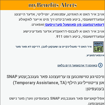
myBenefits Alerts
אויב איר האט א האוזינג, עסנווארג, יוטיליטי, אדער הייצונג
עמערדזשענסי, ביטע פארבינדט זיך מיט אייער לאקאלע
דעפארטמענט פון סאושעל סערוויסעס
זאפארט.
אויב איר האט א לעבנס-דראענדע אדער מעדיצינישע
עמערדזשענסי, ביטע רופט 911.
איר האט די מעגליכקייט צו שענקען לעבן. דריקט דא פאר מער
אינפארמאציע.
באזוכט די ארבעטער היים בלאט
וויכטיגע טוישונגען צו ערזעצונג פאר געגנב;עטע SNAP
און צייטווייליגע הילף (Temporary Assistance, TA)
בענעפיטן:
אפליקאציעס פאר געגנב;טע SNAP בענעפיטן ווערן מער נישט
אנגענומען.