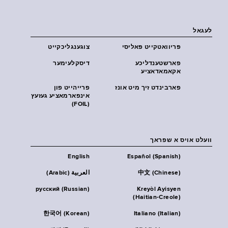
לעגאל
פּריוואטקייט פּאליסי
צוגענגליכקייט
פארשטענדליכע
דיסקלעימער
אקאמאדאציע
פארבינדט זיך מיט אונז
פרייהייט פון
אינפארמאציע געזעץ
(FOIL)
וועלט אויס א שפראך
English
Español (Spanish)
中文 (Chinese)
العربية (Arabic)
русский (Russian)
Kreyòl Ayisyen
(Haitian-Creole)
한국어 (Korean)
Italiano (Italian)