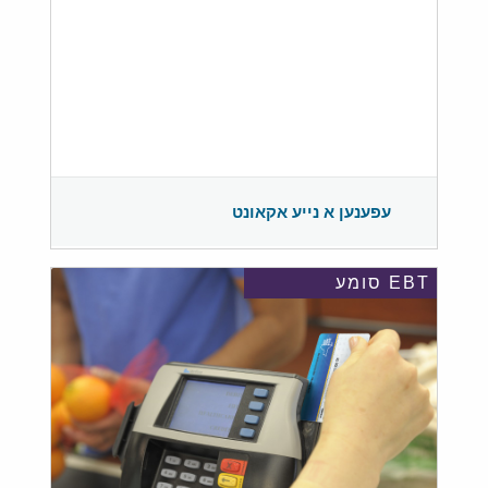
עפענען א נייע אקאונט
EBT סומע