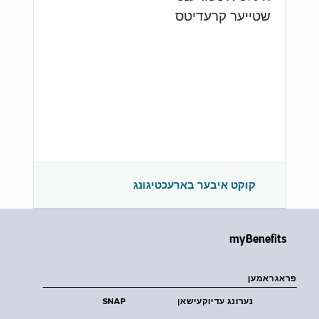
שטייער קרעדיטס
קוקט איבער בארעכטיגונג
myBenefits
פראגראמען
נערונג עדיוקעישאן
SNAP