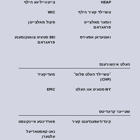
HEAP
צייטווייליגע הילף
טשיילד קעיר הילף
WIC
זומער מאלצייט
סקול מאלצייטן
פראגראם
וועטעראן אפעירס
SSI סטעיט צוגעקומענע
פראגראם
העלט אינשורענס
׳טשיילד העלט פּלוס׳
מעדיקעיד
(CHP)
NY סטעיט אוו העלט
EPIC
שטייער קרעדיטס
קינד/דעפענדענט קעיר
פארדינטע איינקונפט
נאנ-קאסטאדיעל
עלטערן