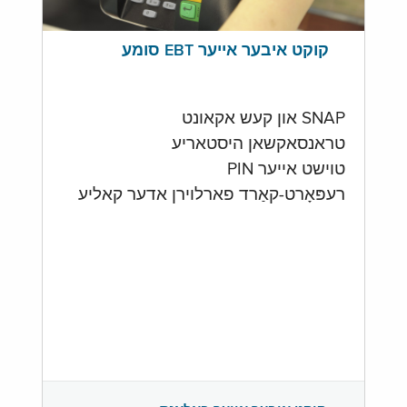
קוקט איבער אייער EBT סומע
SNAP און קעש אקאונט
טראנסאקשאן היסטאריע
טוישט אייער PIN
רעפּאָרט-קאַרד פארלוירן אדער קאליע