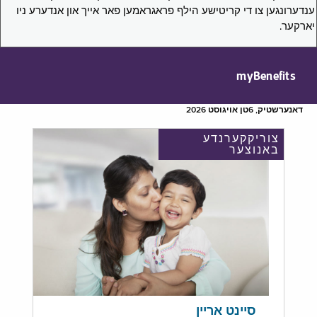
ענדערונגען צו די קריטישע הילף פראגראמען פאר אייך און אנדערע ניו
יארקער.
myBenefits
דאנערשטיק, 6טן אויגוסט 2026
צוריקקערנדע
באנוצער
סיינט אריין