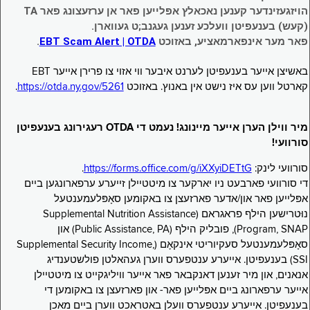
הויזגעזינדער קענען נאכאלץ אפּלייען פאר אן ערזעצונג פאר TA
(קעש) בענעפיטן וועלכע זענען געגנב;ט געווארן.
פאר מער אינפארמאציע, באזוכט
EBT Scam Alert | OTDA
.
באשיצן אייער בענעפיטן לערנט איבער ווי אזוי צו פרירן אייער EBT
קארטל ווען עס איז נישט אין באנוץ. באזוכט
https://otda.ny.gov/5261
.
מיר ווילן הערן אייער מיינונג! נעמט די OTDA רעגירונג בענעפיטן
סורוועי!
סורוועי לינק:
https://forms.office.com/g/iXXyiDETtG
.
די סורוועי פארבעט ניו יארקער צו מיטטיילן זייערע ערפארונגען ביים
אפּלייען פאר און/אדער פארזעצן צו באקומען סאָפּלעמענטעל
נוּטרישען הילף פראגראם (Supplemental Nutrition Assistance
Program, SNAP), פובליק הילף (Public Assistance, PA) און
סאָפּלעמענטעל סעקיוריטי אינקאָם (Supplemental Security Income,
SSI) בענעפיטן. אייערע ענטפערס ווערן געהאלטן פולשטענדיג
אנאנים, און מיר זענען דאנקבאר פאר אייער וויליגקייט צו מיטטיילן
אייער ערפארונג ביים אפּלייען פאר- און פארזעצן צו באקומען די
בענעפיטן. אייערע ענטפערס וועלן באטראכט ווערן ביים מאכן