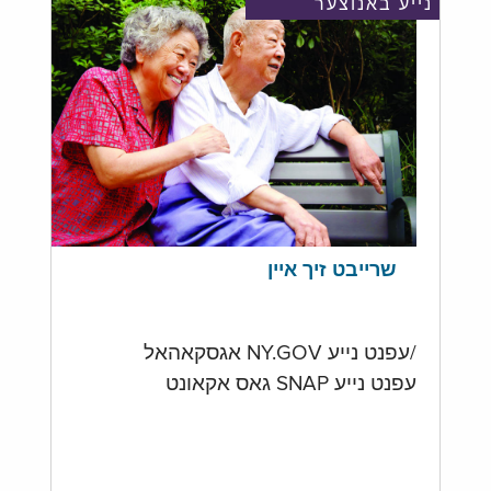
נייע באנוצער
שרייבט זיך איין
/עפנט נייע NY.GOV אגסקאהאל
עפנט נייע SNAP גאס אקאונט