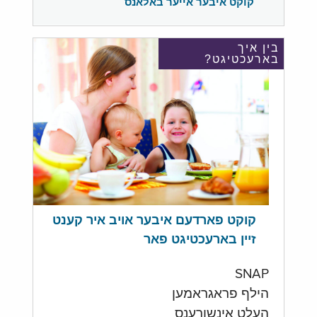
קוקט איבער אייער באלאנס
בין איך
בארעכטיגט?
קוקט פארדעם איבער אויב איר קענט
זיין בארעכטיגט פאר
SNAP
הילף פראגראמען
העלט אינשורענס