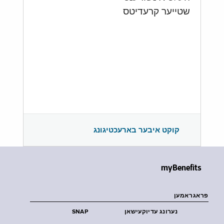
שטייער קרעדיטס
קוקט איבער בארעכטיגונג
myBenefits
פראגראמען
נערונג עדיוקעישאן
SNAP