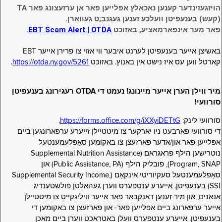
הויזגעזינדער קענען נאכאלץ אפּלייען פאר אן ערזעצונג פאר TA
(קעש) בענעפיטן וועלכע זענען געגנב;ט געווארן.
פאר מער אינפארמאציע, באזוכט
EBT Scam Alert | OTDA
.
באשיצן אייער בענעפיטן לערנט איבער ווי אזוי צו פרירן אייער EBT
קארטל ווען עס איז נישט אין באנוץ. באזוכט
https://otda.ny.gov/5261
.
מיר ווילן הערן אייער מיינונג! נעמט די OTDA רעגירונג בענעפיטן
סורוועי!
סורוועי לינק:
https://forms.office.com/g/iXXyiDETtG
.
די סורוועי פארבעט ניו יארקער צו מיטטיילן זייערע ערפארונגען ביים
אפּלייען פאר און/אדער פארזעצן צו באקומען סאָפּלעמענטעל
נוּטרישען הילף פראגראם (Supplemental Nutrition Assistance
Program, SNAP), פובליק הילף (Public Assistance, PA) און
סאָפּלעמענטעל סעקיוריטי אינקאָם (Supplemental Security Income,
SSI) בענעפיטן. אייערע ענטפערס ווערן געהאלטן פולשטענדיג
אנאנים, און מיר זענען דאנקבאר פאר אייער וויליגקייט צו מיטטיילן
אייער ערפארונג ביים אפּלייען פאר- און פארזעצן צו באקומען די
בענעפיטן. אייערע ענטפערס וועלן באטראכט ווערן ביים מאכן