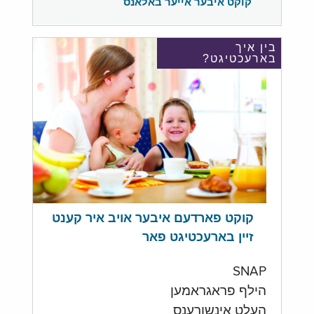
קוקט איבער אייער באלאנס
בין איך
בארעכטיגט?
קוקט פארדעם איבער אויב איר קענט
זיין בארעכטיגט פאר
SNAP
הילף פראגראמען
העלט אינשורענס