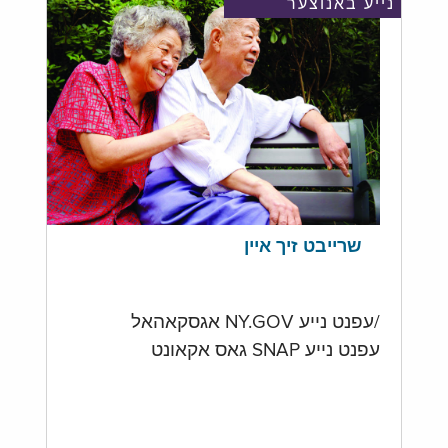
נייע באנוצער
שרייבט זיך איין
/עפנט נייע NY.GOV אגסקאהאל
עפנט נייע SNAP גאס אקאונט