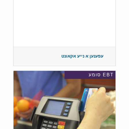
עפענען א נייע אקאונט
EBT סומע