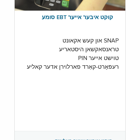
קוקט איבער אייער EBT סומע
SNAP און קעש אקאונט
טראנסאקשאן היסטאריע
טוישט אייער PIN
רעפּאָרט-קאַרד פארלוירן אדער קאליע