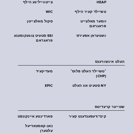
HEAP
צייטווייליגע הילף
טשיילד קעיר הילף
WIC
זומער מאלצייט
סקול מאלצייטן
פראגראם
וועטעראן אפעירס
SSI סטעיט צוגעקומענע
פראגראם
העלט אינשורענס
׳טשיילד העלט פּלוס׳
מעדיקעיד
(CHP)
NY סטעיט אוו העלט
EPIC
שטייער קרעדיטס
קינד/דעפענדענט קעיר
פארדינטע איינקונפט
נאנ-קאסטאדיעל
עלטערן