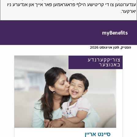
ענדערונגען צו די קריטישע הילף פראגראמען פאר אייך און אנדערע ניו
יארקער.
myBenefits
זונטיק, 9טן אויגוסט 2026
צוריקקערנדע
באנוצער
סיינט אריין