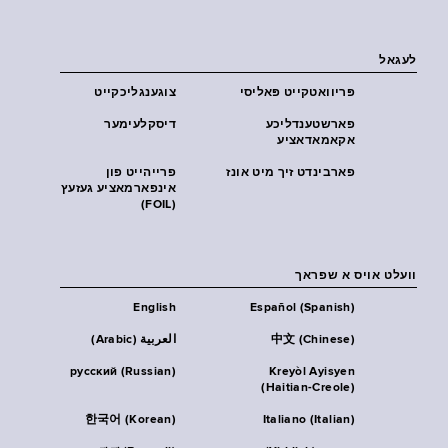
לעגאל
פּריוואטקייט פּאליסי
צוגענגליכקייט
פארשטענדליכע
דיסקלעימער
אקאמאדאציע
פארבינדט זיך מיט אונז
פרייהייט פון
אינפארמאציע געזעץ
(FOIL)
וועלט אויס א שפראך
English
Español (Spanish)
中文 (Chinese)
العربية (Arabic)
русский (Russian)
Kreyòl Ayisyen
(Haitian-Creole)
한국어 (Korean)
Italiano (Italian)