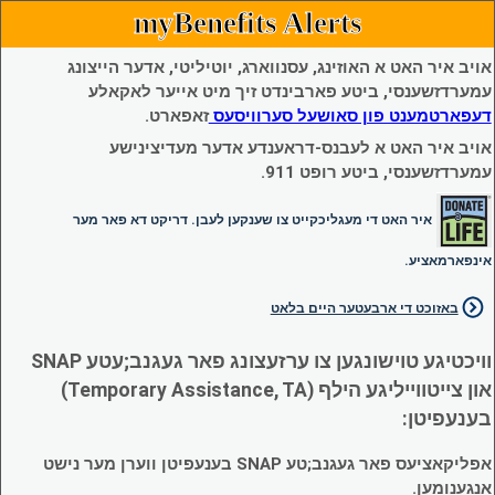
myBenefits Alerts
אויב איר האט א האוזינג, עסנווארג, יוטיליטי, אדער הייצונג
עמערדזשענסי, ביטע פארבינדט זיך מיט אייער לאקאלע
דעפארטמענט פון סאושעל סערוויסעס
זאפארט.
אויב איר האט א לעבנס-דראענדע אדער מעדיצינישע
עמערדזשענסי, ביטע רופט 911.
איר האט די מעגליכקייט צו שענקען לעבן. דריקט דא פאר מער
אינפארמאציע.
באזוכט די ארבעטער היים בלאט
וויכטיגע טוישונגען צו ערזעצונג פאר געגנב;עטע SNAP
און צייטווייליגע הילף (Temporary Assistance, TA)
בענעפיטן:
אפליקאציעס פאר געגנב;טע SNAP בענעפיטן ווערן מער נישט
אנגענומען.