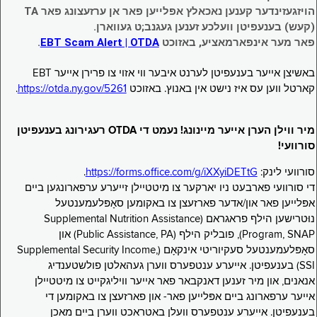
הויזגעזינדער קענען נאכאלץ אפּלייען פאר אן ערזעצונג פאר TA
(קעש) בענעפיטן וועלכע זענען געגנב;ט געווארן.
פאר מער אינפארמאציע, באזוכט
EBT Scam Alert | OTDA
.
באשיצן אייער בענעפיטן לערנט איבער ווי אזוי צו פרירן אייער EBT
קארטל ווען עס איז נישט אין באנוץ. באזוכט
https://otda.ny.gov/5261
.
מיר ווילן הערן אייער מיינונג! נעמט די OTDA רעגירונג בענעפיטן
סורוועי!
סורוועי לינק:
https://forms.office.com/g/iXXyiDETtG
.
די סורוועי פארבעט ניו יארקער צו מיטטיילן זייערע ערפארונגען ביים
אפּלייען פאר און/אדער פארזעצן צו באקומען סאָפּלעמענטעל
נוּטרישען הילף פראגראם (Supplemental Nutrition Assistance
Program, SNAP), פובליק הילף (Public Assistance, PA) און
סאָפּלעמענטעל סעקיוריטי אינקאָם (Supplemental Security Income,
SSI) בענעפיטן. אייערע ענטפערס ווערן געהאלטן פולשטענדיג
אנאנים, און מיר זענען דאנקבאר פאר אייער וויליגקייט צו מיטטיילן
אייער ערפארונג ביים אפּלייען פאר- און פארזעצן צו באקומען די
בענעפיטן. אייערע ענטפערס וועלן באטראכט ווערן ביים מאכן