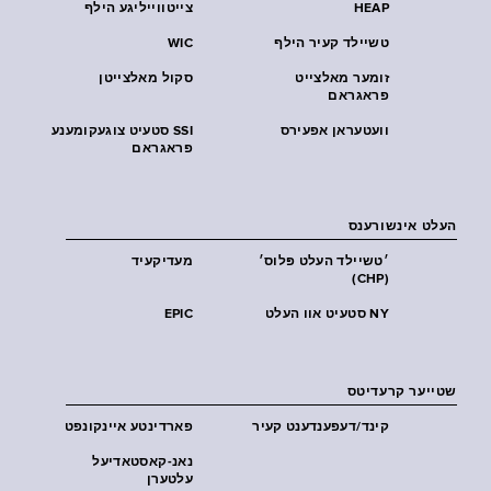
HEAP
צייטווייליגע הילף
טשיילד קעיר הילף
WIC
זומער מאלצייט
סקול מאלצייטן
פראגראם
וועטעראן אפעירס
SSI סטעיט צוגעקומענע
פראגראם
העלט אינשורענס
׳טשיילד העלט פּלוס׳
מעדיקעיד
(CHP)
NY סטעיט אוו העלט
EPIC
שטייער קרעדיטס
קינד/דעפענדענט קעיר
פארדינטע איינקונפט
נאנ-קאסטאדיעל
עלטערן