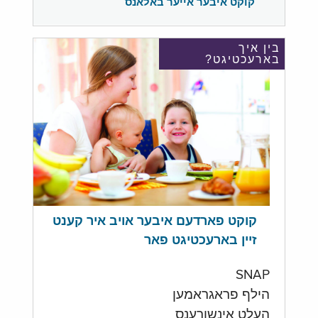
קוקט איבער אייער באלאנס
בין איך
בארעכטיגט?
קוקט פארדעם איבער אויב איר קענט
זיין בארעכטיגט פאר
SNAP
הילף פראגראמען
העלט אינשורענס