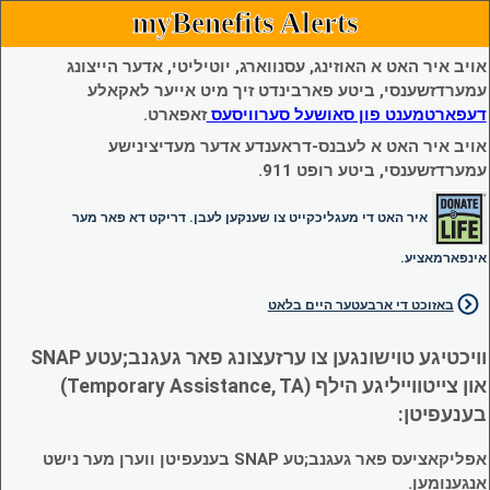
myBenefits Alerts
אויב איר האט א האוזינג, עסנווארג, יוטיליטי, אדער הייצונג
עמערדזשענסי, ביטע פארבינדט זיך מיט אייער לאקאלע
דעפארטמענט פון סאושעל סערוויסעס
זאפארט.
אויב איר האט א לעבנס-דראענדע אדער מעדיצינישע
עמערדזשענסי, ביטע רופט 911.
איר האט די מעגליכקייט צו שענקען לעבן. דריקט דא פאר מער
אינפארמאציע.
באזוכט די ארבעטער היים בלאט
וויכטיגע טוישונגען צו ערזעצונג פאר געגנב;עטע SNAP
און צייטווייליגע הילף (Temporary Assistance, TA)
בענעפיטן:
אפליקאציעס פאר געגנב;טע SNAP בענעפיטן ווערן מער נישט
אנגענומען.