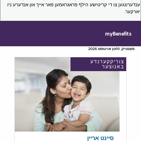
ענדערונגען צו די קריטישע הילף פראגראמען פאר אייך און אנדערע ניו
יארקער.
myBenefits
מאָנטיק, 10טן אויגוסט 2026
צוריקקערנדע
באנוצער
סיינט אריין