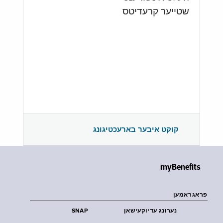
שטייער קרעדיטס
קוקט איבער בארעכטיגונג
myBenefits
פראגראמען
נערונג עדיוקעישאן
SNAP