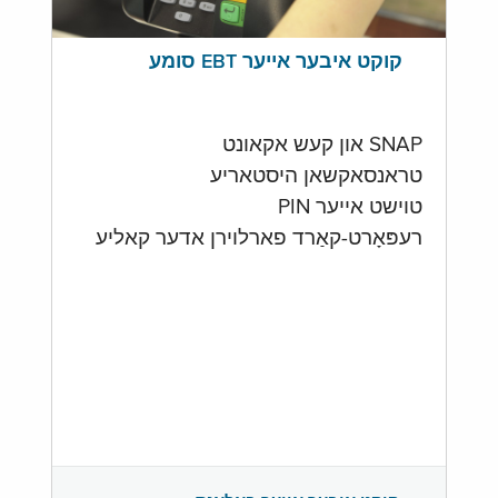
קוקט איבער אייער EBT סומע
SNAP און קעש אקאונט
טראנסאקשאן היסטאריע
טוישט אייער PIN
רעפּאָרט-קאַרד פארלוירן אדער קאליע