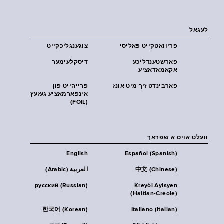
לעגאל
פּריוואטקייט פּאליסי
צוגענגליכקייט
פארשטענדליכע
דיסקלעימער
אקאמאדאציע
פארבינדט זיך מיט אונז
פרייהייט פון
אינפארמאציע געזעץ
(FOIL)
וועלט אויס א שפראך
English
Español (Spanish)
中文 (Chinese)
العربية (Arabic)
русский (Russian)
Kreyòl Ayisyen
(Haitian-Creole)
한국어 (Korean)
Italiano (Italian)