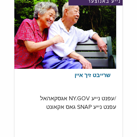
נייע באנוצער
שרייבט זיך איין
/עפנט נייע NY.GOV אגסקאהאל
עפנט נייע SNAP גאס אקאונט