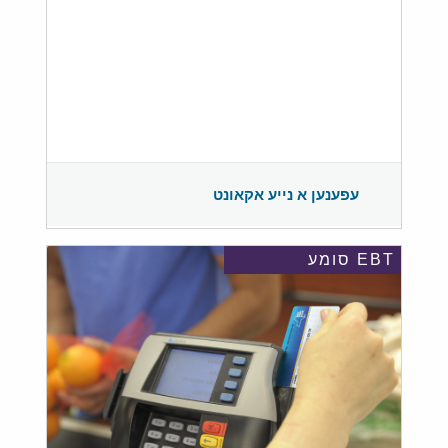
עפענען א נייע אקאונט
EBT סומע