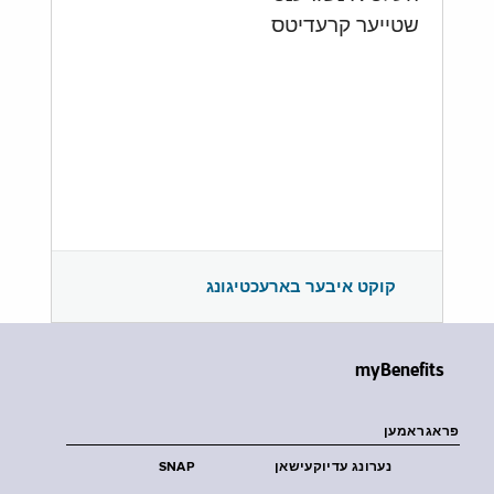
שטייער קרעדיטס
קוקט איבער בארעכטיגונג
myBenefits
פראגראמען
נערונג עדיוקעישאן
SNAP