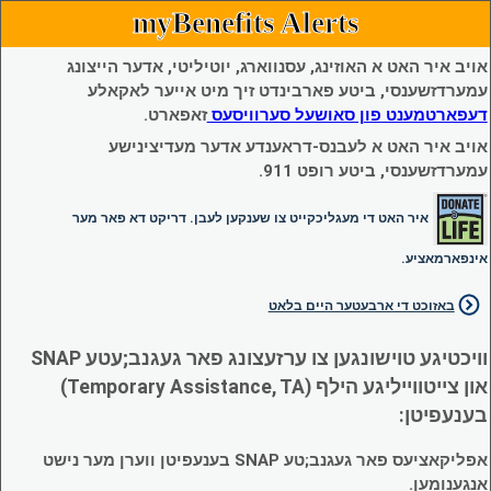
myBenefits Alerts
אויב איר האט א האוזינג, עסנווארג, יוטיליטי, אדער הייצונג
עמערדזשענסי, ביטע פארבינדט זיך מיט אייער לאקאלע
דעפארטמענט פון סאושעל סערוויסעס
זאפארט.
אויב איר האט א לעבנס-דראענדע אדער מעדיצינישע
עמערדזשענסי, ביטע רופט 911.
איר האט די מעגליכקייט צו שענקען לעבן. דריקט דא פאר מער
אינפארמאציע.
באזוכט די ארבעטער היים בלאט
וויכטיגע טוישונגען צו ערזעצונג פאר געגנב;עטע SNAP
און צייטווייליגע הילף (Temporary Assistance, TA)
בענעפיטן:
אפליקאציעס פאר געגנב;טע SNAP בענעפיטן ווערן מער נישט
אנגענומען.