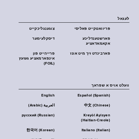
לעגאל
פּריוואטקייט פּאליסי
צוגענגליכקייט
פארשטענדליכע
דיסקלעימער
אקאמאדאציע
פארבינדט זיך מיט אונז
פרייהייט פון
אינפארמאציע געזעץ
(FOIL)
וועלט אויס א שפראך
English
Español (Spanish)
中文 (Chinese)
العربية (Arabic)
русский (Russian)
Kreyòl Ayisyen
(Haitian-Creole)
한국어 (Korean)
Italiano (Italian)