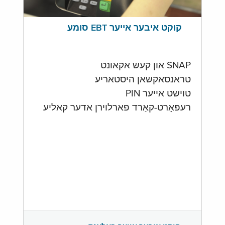
קוקט איבער אייער EBT סומע
SNAP און קעש אקאונט
טראנסאקשאן היסטאריע
טוישט אייער PIN
רעפּאָרט-קאַרד פארלוירן אדער קאליע