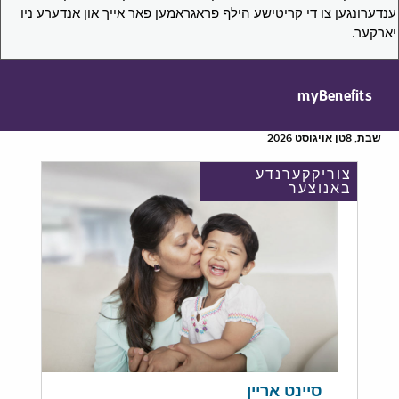
ענדערונגען צו די קריטישע הילף פראגראמען פאר אייך און אנדערע ניו
יארקער.
myBenefits
שבת, 8טן אויגוסט 2026
צוריקקערנדע
באנוצער
סיינט אריין