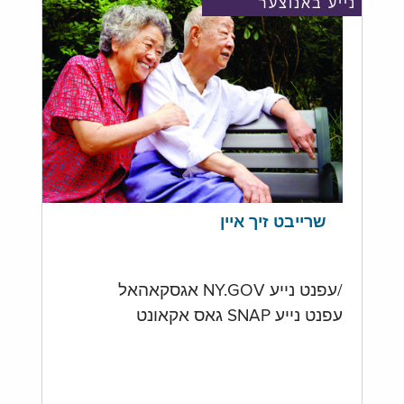
נייע באנוצער
שרייבט זיך איין
/עפנט נייע NY.GOV אגסקאהאל
עפנט נייע SNAP גאס אקאונט