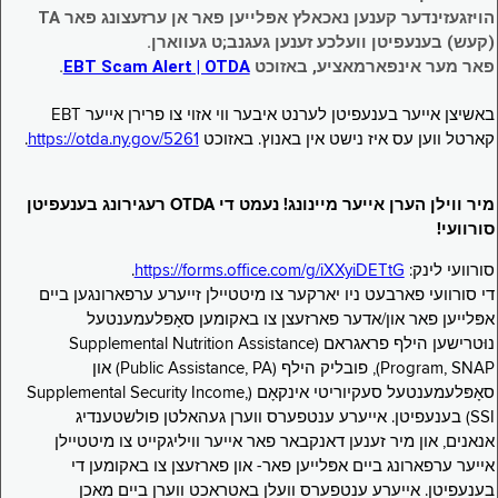
הויזגעזינדער קענען נאכאלץ אפּלייען פאר אן ערזעצונג פאר TA
(קעש) בענעפיטן וועלכע זענען געגנב;ט געווארן.
פאר מער אינפארמאציע, באזוכט
EBT Scam Alert | OTDA
.
באשיצן אייער בענעפיטן לערנט איבער ווי אזוי צו פרירן אייער EBT
קארטל ווען עס איז נישט אין באנוץ. באזוכט
https://otda.ny.gov/5261
.
מיר ווילן הערן אייער מיינונג! נעמט די OTDA רעגירונג בענעפיטן
סורוועי!
סורוועי לינק:
https://forms.office.com/g/iXXyiDETtG
.
די סורוועי פארבעט ניו יארקער צו מיטטיילן זייערע ערפארונגען ביים
אפּלייען פאר און/אדער פארזעצן צו באקומען סאָפּלעמענטעל
נוּטרישען הילף פראגראם (Supplemental Nutrition Assistance
Program, SNAP), פובליק הילף (Public Assistance, PA) און
סאָפּלעמענטעל סעקיוריטי אינקאָם (Supplemental Security Income,
SSI) בענעפיטן. אייערע ענטפערס ווערן געהאלטן פולשטענדיג
אנאנים, און מיר זענען דאנקבאר פאר אייער וויליגקייט צו מיטטיילן
אייער ערפארונג ביים אפּלייען פאר- און פארזעצן צו באקומען די
בענעפיטן. אייערע ענטפערס וועלן באטראכט ווערן ביים מאכן