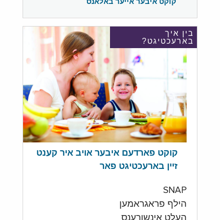
קוקט איבער אייער באלאנס
בין איך
בארעכטיגט?
קוקט פארדעם איבער אויב איר קענט
זיין בארעכטיגט פאר
SNAP
הילף פראגראמען
העלט אינשורענס