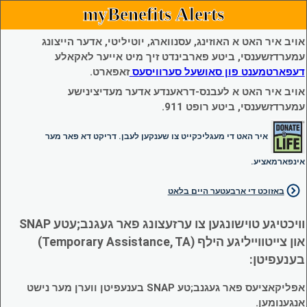
myBenefits Alerts
אויב איר האט א האוזינג, עסנווארג, יוטיליטי, אדער הייצונג
עמערדזשענסי, ביטע פארבינדט זיך מיט אייער לאקאלע
דעפארטמענט פון סאושעל סערוויסעס
זאפארט.
אויב איר האט א לעבנס-דראענדע אדער מעדיצינישע
עמערדזשענסי, ביטע רופט 911.
איר האט די מעגליכקייט צו שענקען לעבן. דריקט דא פאר מער
אינפארמאציע.
באזוכט די ארבעטער היים בלאט
וויכטיגע טוישונגען צו ערזעצונג פאר געגנב;עטע SNAP
און צייטווייליגע הילף (Temporary Assistance, TA)
בענעפיטן:
אפליקאציעס פאר געגנב;טע SNAP בענעפיטן ווערן מער נישט
אנגענומען.