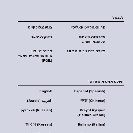
לעגאל
פּריוואטקייט פּאליסי
צוגענגליכקייט
פארשטענדליכע
דיסקלעימער
אקאמאדאציע
פארבינדט זיך מיט אונז
פרייהייט פון
אינפארמאציע געזעץ
(FOIL)
וועלט אויס א שפראך
English
Español (Spanish)
中文 (Chinese)
العربية (Arabic)
русский (Russian)
Kreyòl Ayisyen
(Haitian-Creole)
한국어 (Korean)
Italiano (Italian)