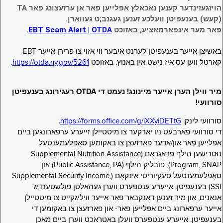
הויזגעזינדער קענען נאכאלץ אפּלייען פאר אן ערזעצונג פאר TA
(קעש) בענעפיטן וועלכע זענען געגנב;ט געווארן.
פאר מער אינפארמאציע, באזוכט
EBT Scam Alert | OTDA
.
באשיצן אייער בענעפיטן לערנט איבער ווי אזוי צו פרירן אייער EBT
קארטל ווען עס איז נישט אין באנוץ. באזוכט
https://otda.ny.gov/5261
.
מיר ווילן הערן אייער מיינונג! נעמט די OTDA רעגירונג בענעפיטן
סורוועי!
סורוועי לינק:
https://forms.office.com/g/iXXyiDETtG
.
די סורוועי פארבעט ניו יארקער צו מיטטיילן זייערע ערפארונגען ביים
אפּלייען פאר און/אדער פארזעצן צו באקומען סאָפּלעמענטעל
נוּטרישען הילף פראגראם (Supplemental Nutrition Assistance
Program, SNAP), פובליק הילף (Public Assistance, PA) און
סאָפּלעמענטעל סעקיוריטי אינקאָם (Supplemental Security Income,
SSI) בענעפיטן. אייערע ענטפערס ווערן געהאלטן פולשטענדיג
אנאנים, און מיר זענען דאנקבאר פאר אייער וויליגקייט צו מיטטיילן
אייער ערפארונג ביים אפּלייען פאר- און פארזעצן צו באקומען די
בענעפיטן. אייערע ענטפערס וועלן באטראכט ווערן ביים מאכן