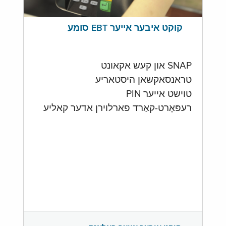
קוקט איבער אייער EBT סומע
SNAP און קעש אקאונט
טראנסאקשאן היסטאריע
טוישט אייער PIN
רעפּאָרט-קאַרד פארלוירן אדער קאליע