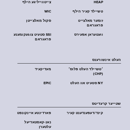
HEAP
צייטווייליגע הילף
טשיילד קעיר הילף
WIC
זומער מאלצייט
סקול מאלצייטן
פראגראם
וועטעראן אפעירס
SSI סטעיט צוגעקומענע
פראגראם
העלט אינשורענס
׳טשיילד העלט פּלוס׳
מעדיקעיד
(CHP)
NY סטעיט אוו העלט
EPIC
שטייער קרעדיטס
קינד/דעפענדענט קעיר
פארדינטע איינקונפט
נאנ-קאסטאדיעל
עלטערן