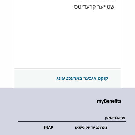
שטייער קרעדיטס
קוקט איבער בארעכטיגונג
myBenefits
פראגראמען
נערונג עדיוקעישאן
SNAP