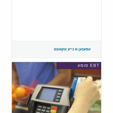
עפענען א נייע אקאונט
EBT סומע