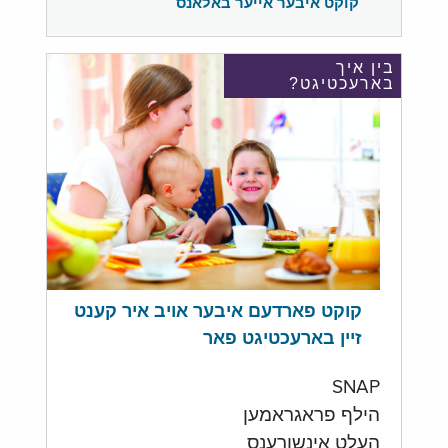
קוקט איבער אייער באלאנס
בין איך
בארעכטיגט?
קוקט פארדעם איבער אויב איר קענט
זיין בארעכטיגט פאר
SNAP
הילף פראגראמען
העלט אינשורענס