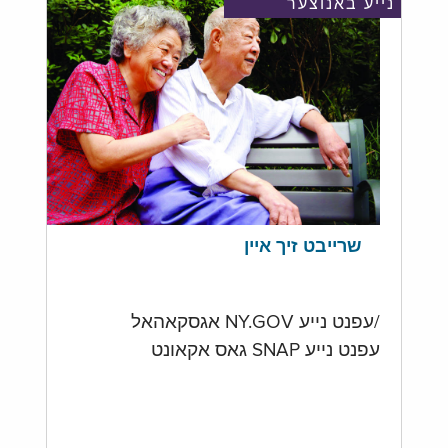
נייע באנוצער
שרייבט זיך איין
/עפנט נייע NY.GOV אגסקאהאל
עפנט נייע SNAP גאס אקאונט