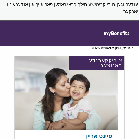
ענדערונגען צו די קריטישע הילף פראגראמען פאר אייך און אנדערע ניו
יארקער.
myBenefits
זונטיק, 9טן אויגוסט 2026
צוריקקערנדע
באנוצער
סיינט אריין