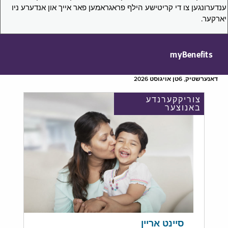
ענדערונגען צו די קריטישע הילף פראגראמען פאר אייך און אנדערע ניו
יארקער.
myBenefits
דאנערשטיק, 6טן אויגוסט 2026
צוריקקערנדע
באנוצער
סיינט אריין