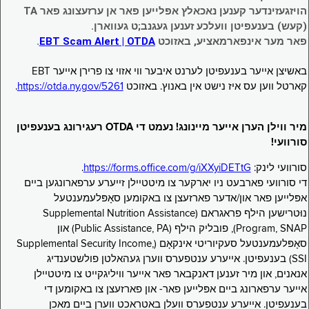
הויזגעזינדער קענען נאכאלץ אפּלייען פאר אן ערזעצונג פאר TA
(קעש) בענעפיטן וועלכע זענען געגנב;ט געווארן.
פאר מער אינפארמאציע, באזוכט
EBT Scam Alert | OTDA
.
באשיצן אייער בענעפיטן לערנט איבער ווי אזוי צו פרירן אייער EBT
קארטל ווען עס איז נישט אין באנוץ. באזוכט
https://otda.ny.gov/5261
.
מיר ווילן הערן אייער מיינונג! נעמט די OTDA רעגירונג בענעפיטן
סורוועי!
סורוועי לינק:
https://forms.office.com/g/iXXyiDETtG
.
די סורוועי פארבעט ניו יארקער צו מיטטיילן זייערע ערפארונגען ביים
אפּלייען פאר און/אדער פארזעצן צו באקומען סאָפּלעמענטעל
נוּטרישען הילף פראגראם (Supplemental Nutrition Assistance
Program, SNAP), פובליק הילף (Public Assistance, PA) און
סאָפּלעמענטעל סעקיוריטי אינקאָם (Supplemental Security Income,
SSI) בענעפיטן. אייערע ענטפערס ווערן געהאלטן פולשטענדיג
אנאנים, און מיר זענען דאנקבאר פאר אייער וויליגקייט צו מיטטיילן
אייער ערפארונג ביים אפּלייען פאר- און פארזעצן צו באקומען די
בענעפיטן. אייערע ענטפערס וועלן באטראכט ווערן ביים מאכן