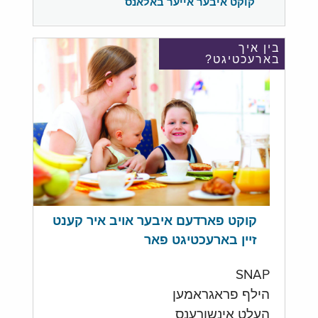
קוקט איבער אייער באלאנס
בין איך
בארעכטיגט?
קוקט פארדעם איבער אויב איר קענט
זיין בארעכטיגט פאר
SNAP
הילף פראגראמען
העלט אינשורענס