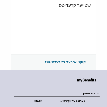
שטייער קרעדיטס
קוקט איבער בארעכטיגונג
myBenefits
פראגראמען
נערונג עדיוקעישאן
SNAP