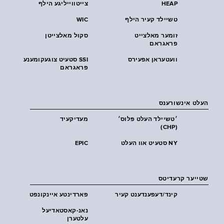
HEAP
צייטווייליגע הילף
טשיילד קעיר הילף
WIC
זומער מאלצייט
סקול מאלצייטן
פראגראם
וועטעראן אפעירס
SSI סטעיט צוגעקומענע
פראגראם
העלט אינשורענס
׳טשיילד העלט פּלוס׳
מעדיקעיד
(CHP)
NY סטעיט אוו העלט
EPIC
שטייער קרעדיטס
קינד/דעפענדענט קעיר
פארדינטע איינקונפט
נאנ-קאסטאדיעל
עלטערן