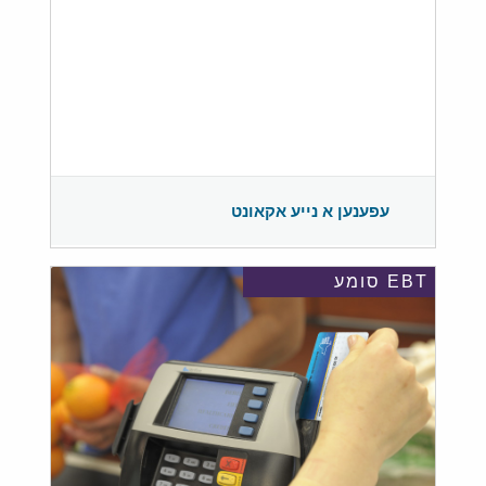
עפענען א נייע אקאונט
EBT סומע