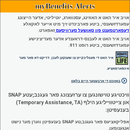
myBenefits Alerts
אויב איר האט א האוזינג, עסנווארג, יוטיליטי, אדער הייצונג
עמערדזשענסי, ביטע פארבינדט זיך מיט אייער לאקאלע
דעפארטמענט פון סאושעל סערוויסעס
זאפארט.
אויב איר האט א לעבנס-דראענדע אדער מעדיצינישע
עמערדזשענסי, ביטע רופט 911.
איר האט די מעגליכקייט צו שענקען לעבן. דריקט דא פאר מער
אינפארמאציע.
באזוכט די ארבעטער היים בלאט
וויכטיגע טוישונגען צו ערזעצונג פאר געגנב;עטע SNAP
און צייטווייליגע הילף (Temporary Assistance, TA)
בענעפיטן:
אפליקאציעס פאר געגנב;טע SNAP בענעפיטן ווערן מער נישט
אנגענומען.