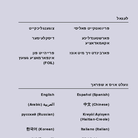
לעגאל
פּריוואטקייט פּאליסי
צוגענגליכקייט
פארשטענדליכע
דיסקלעימער
אקאמאדאציע
פארבינדט זיך מיט אונז
פרייהייט פון
אינפארמאציע געזעץ
(FOIL)
וועלט אויס א שפראך
English
Español (Spanish)
中文 (Chinese)
العربية (Arabic)
русский (Russian)
Kreyòl Ayisyen
(Haitian-Creole)
한국어 (Korean)
Italiano (Italian)