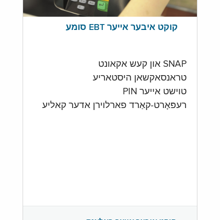
קוקט איבער אייער EBT סומע
SNAP און קעש אקאונט
טראנסאקשאן היסטאריע
טוישט אייער PIN
רעפּאָרט-קאַרד פארלוירן אדער קאליע