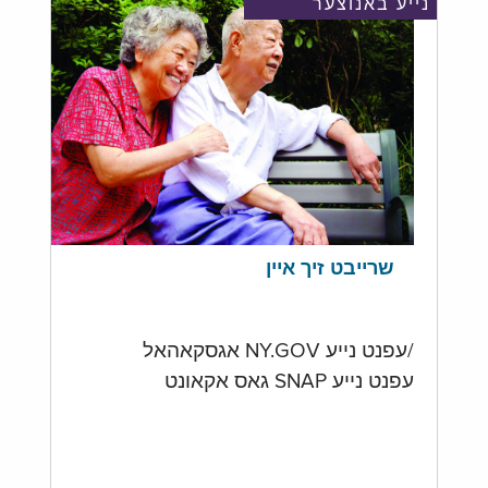
נייע באנוצער
שרייבט זיך איין
/עפנט נייע NY.GOV אגסקאהאל
עפנט נייע SNAP גאס אקאונט