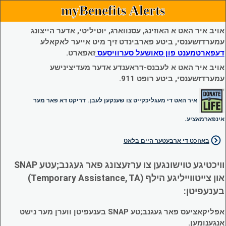
myBenefits Alerts
אויב איר האט א האוזינג, עסנווארג, יוטיליטי, אדער הייצונג
עמערדזשענסי, ביטע פארבינדט זיך מיט אייער לאקאלע
דעפארטמענט פון סאושעל סערוויסעס
זאפארט.
אויב איר האט א לעבנס-דראענדע אדער מעדיצינישע
עמערדזשענסי, ביטע רופט 911.
איר האט די מעגליכקייט צו שענקען לעבן. דריקט דא פאר מער
אינפארמאציע.
באזוכט די ארבעטער היים בלאט
וויכטיגע טוישונגען צו ערזעצונג פאר געגנב;עטע SNAP
און צייטווייליגע הילף (Temporary Assistance, TA)
בענעפיטן:
אפליקאציעס פאר געגנב;טע SNAP בענעפיטן ווערן מער נישט
אנגענומען.