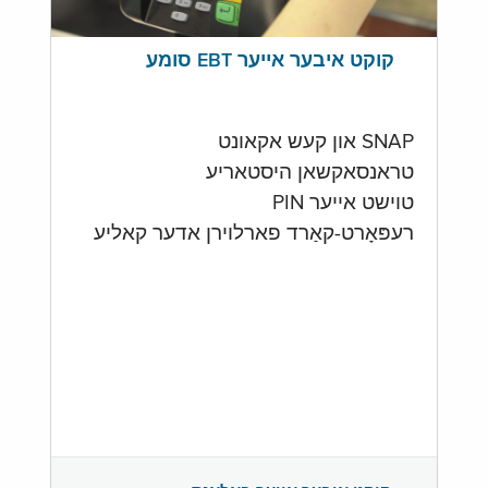
קוקט איבער אייער EBT סומע
SNAP און קעש אקאונט
טראנסאקשאן היסטאריע
טוישט אייער PIN
רעפּאָרט-קאַרד פארלוירן אדער קאליע