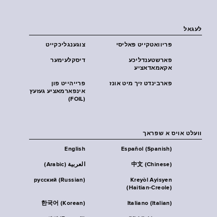
לעגאל
פּריוואטקייט פּאליסי
צוגענגליכקייט
פארשטענדליכע
דיסקלעימער
אקאמאדאציע
פארבינדט זיך מיט אונז
פרייהייט פון
אינפארמאציע געזעץ
(FOIL)
וועלט אויס א שפראך
English
Español (Spanish)
中文 (Chinese)
العربية (Arabic)
русский (Russian)
Kreyòl Ayisyen
(Haitian-Creole)
한국어 (Korean)
Italiano (Italian)