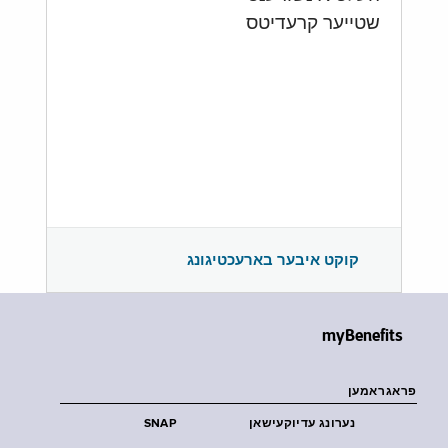
שטייער קרעדיטס
קוקט איבער בארעכטיגונג
myBenefits
פראגראמען
נערונג עדיוקעישאן
SNAP