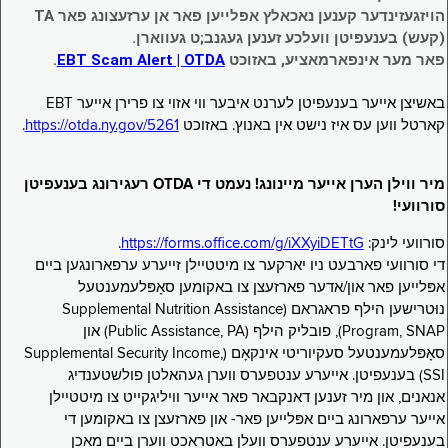
הויזגעזינדער קענען נאכאלץ אפּלייען פאר אן ערזעצונג פאר TA
(קעש) בענעפיטן וועלכע זענען געגנב;ט געווארן.
פאר מער אינפארמאציע, באזוכט
EBT Scam Alert | OTDA
.
באשיצן אייער בענעפיטן לערנט איבער ווי אזוי צו פרירן אייער EBT
קארטל ווען עס איז נישט אין באנוץ. באזוכט
https://otda.ny.gov/5261
.
מיר ווילן הערן אייער מיינונג! נעמט די OTDA רעגירונג בענעפיטן
סורוועי!
סורוועי לינק:
https://forms.office.com/g/iXXyiDETtG
.
די סורוועי פארבעט ניו יארקער צו מיטטיילן זייערע ערפארונגען ביים
אפּלייען פאר און/אדער פארזעצן צו באקומען סאָפּלעמענטעל
נוּטרישען הילף פראגראם (Supplemental Nutrition Assistance
Program, SNAP), פובליק הילף (Public Assistance, PA) און
סאָפּלעמענטעל סעקיוריטי אינקאָם (Supplemental Security Income,
SSI) בענעפיטן. אייערע ענטפערס ווערן געהאלטן פולשטענדיג
אנאנים, און מיר זענען דאנקבאר פאר אייער וויליגקייט צו מיטטיילן
אייער ערפארונג ביים אפּלייען פאר- און פארזעצן צו באקומען די
בענעפיטן. אייערע ענטפערס וועלן באטראכט ווערן ביים מאכן