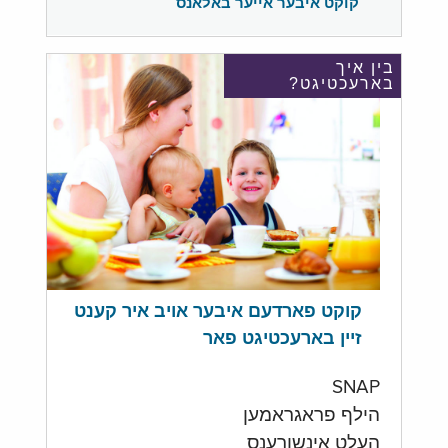
קוקט איבער אייער באלאנס
בין איך
בארעכטיגט?
קוקט פארדעם איבער אויב איר קענט
זיין בארעכטיגט פאר
SNAP
הילף פראגראמען
העלט אינשורענס