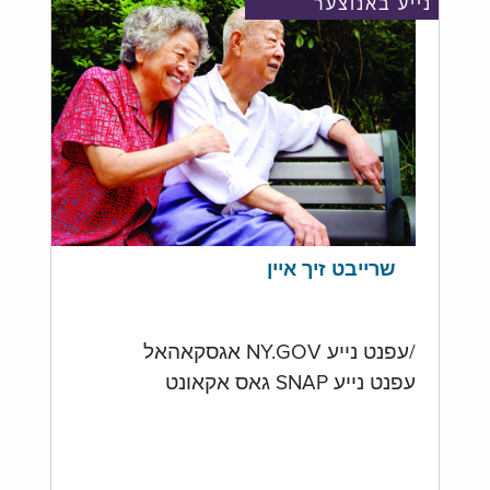
נייע באנוצער
שרייבט זיך איין
/עפנט נייע NY.GOV אגסקאהאל
עפנט נייע SNAP גאס אקאונט