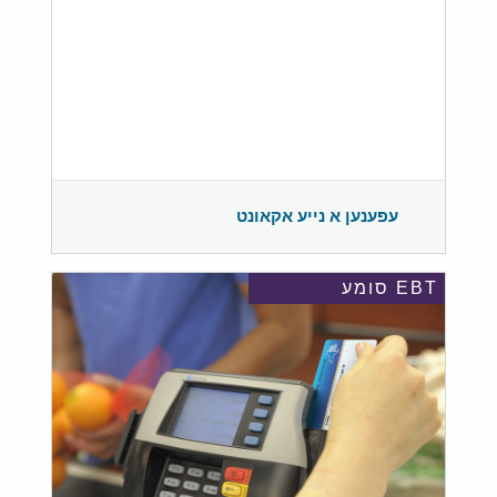
עפענען א נייע אקאונט
EBT סומע