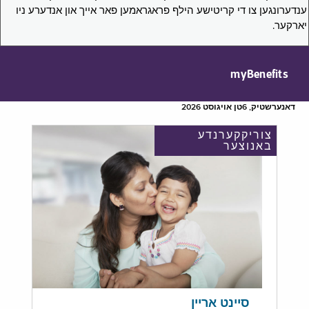
ענדערונגען צו די קריטישע הילף פראגראמען פאר אייך און אנדערע ניו
יארקער.
myBenefits
דאנערשטיק, 6טן אויגוסט 2026
צוריקקערנדע
באנוצער
סיינט אריין