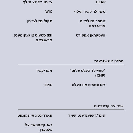
HEAP
צייטווייליגע הילף
טשיילד קעיר הילף
WIC
זומער מאלצייט
סקול מאלצייטן
פראגראם
וועטעראן אפעירס
SSI סטעיט צוגעקומענע
פראגראם
העלט אינשורענס
׳טשיילד העלט פּלוס׳
מעדיקעיד
(CHP)
NY סטעיט אוו העלט
EPIC
שטייער קרעדיטס
קינד/דעפענדענט קעיר
פארדינטע איינקונפט
נאנ-קאסטאדיעל
עלטערן