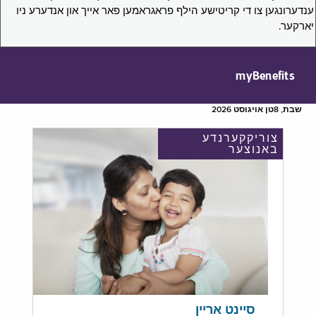
ענדערונגען צו די קריטישע הילף פראגראמען פאר אייך און אנדערע ניו
יארקער.
myBenefits
שבת, 8טן אויגוסט 2026
צוריקקערנדע
באנוצער
סיינט אריין