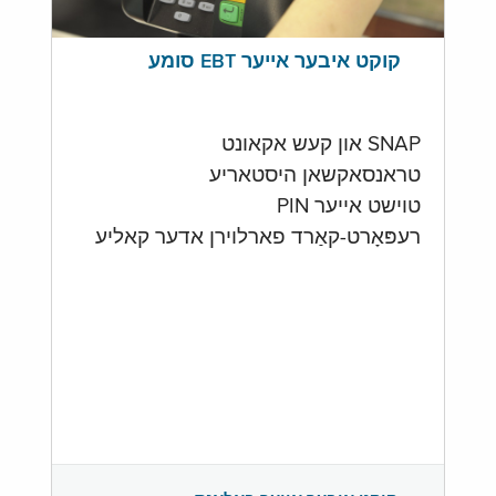
קוקט איבער אייער EBT סומע
SNAP און קעש אקאונט
טראנסאקשאן היסטאריע
טוישט אייער PIN
רעפּאָרט-קאַרד פארלוירן אדער קאליע