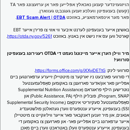
הויזגעזינדער קענען נאכאלץ אפּלייען פאר אן ערזעצונג פאר TA
(קעש) בענעפיטן וועלכע זענען געגנב;ט געווארן.
פאר מער אינפארמאציע, באזוכט
EBT Scam Alert | OTDA
.
באשיצן אייער בענעפיטן לערנט איבער ווי אזוי צו פרירן אייער EBT
קארטל ווען עס איז נישט אין באנוץ. באזוכט
https://otda.ny.gov/5261
.
מיר ווילן הערן אייער מיינונג! נעמט די OTDA רעגירונג בענעפיטן
סורוועי!
סורוועי לינק:
https://forms.office.com/g/iXXyiDETtG
.
די סורוועי פארבעט ניו יארקער צו מיטטיילן זייערע ערפארונגען ביים
אפּלייען פאר און/אדער פארזעצן צו באקומען סאָפּלעמענטעל
נוּטרישען הילף פראגראם (Supplemental Nutrition Assistance
Program, SNAP), פובליק הילף (Public Assistance, PA) און
סאָפּלעמענטעל סעקיוריטי אינקאָם (Supplemental Security Income,
SSI) בענעפיטן. אייערע ענטפערס ווערן געהאלטן פולשטענדיג
אנאנים, און מיר זענען דאנקבאר פאר אייער וויליגקייט צו מיטטיילן
אייער ערפארונג ביים אפּלייען פאר- און פארזעצן צו באקומען די
בענעפיטן. אייערע ענטפערס וועלן באטראכט ווערן ביים מאכן