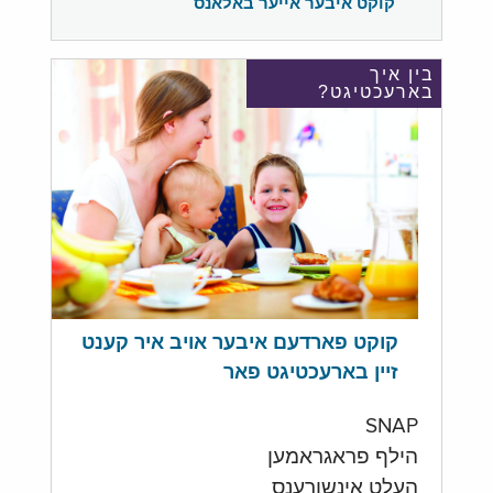
קוקט איבער אייער באלאנס
בין איך
בארעכטיגט?
קוקט פארדעם איבער אויב איר קענט
זיין בארעכטיגט פאר
SNAP
הילף פראגראמען
העלט אינשורענס