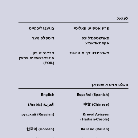
לעגאל
פּריוואטקייט פּאליסי
צוגענגליכקייט
פארשטענדליכע
דיסקלעימער
אקאמאדאציע
פארבינדט זיך מיט אונז
פרייהייט פון
אינפארמאציע געזעץ
(FOIL)
וועלט אויס א שפראך
English
Español (Spanish)
中文 (Chinese)
العربية (Arabic)
русский (Russian)
Kreyòl Ayisyen
(Haitian-Creole)
한국어 (Korean)
Italiano (Italian)