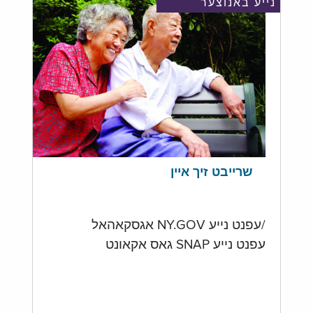
נייע באנוצער
שרייבט זיך איין
/עפנט נייע NY.GOV אגסקאהאל
עפנט נייע SNAP גאס אקאונט