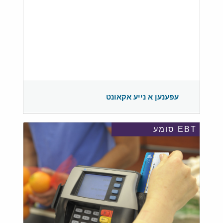
עפענען א נייע אקאונט
EBT סומע