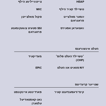
HEAP
צייטווייליגע הילף
טשיילד קעיר הילף
WIC
זומער מאלצייט
סקול מאלצייטן
פראגראם
וועטעראן אפעירס
SSI סטעיט צוגעקומענע
פראגראם
העלט אינשורענס
׳טשיילד העלט פּלוס׳
מעדיקעיד
(CHP)
NY סטעיט אוו העלט
EPIC
שטייער קרעדיטס
קינד/דעפענדענט קעיר
פארדינטע איינקונפט
נאנ-קאסטאדיעל
עלטערן