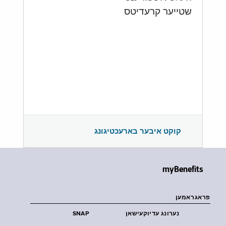
שטייער קרעדיטס
קוקט איבער בארעכטיגונג
myBenefits
פראגראמען
נערונג עדיוקעישאן
SNAP