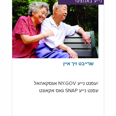
נייע באנוצער
שרייבט זיך איין
/עפנט נייע NY.GOV אגסקאהאל
עפנט נייע SNAP גאס אקאונט