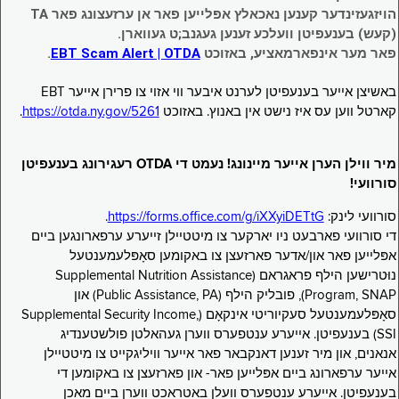
הויזגעזינדער קענען נאכאלץ אפּלייען פאר אן ערזעצונג פאר TA
(קעש) בענעפיטן וועלכע זענען געגנב;ט געווארן.
פאר מער אינפארמאציע, באזוכט
EBT Scam Alert | OTDA
.
באשיצן אייער בענעפיטן לערנט איבער ווי אזוי צו פרירן אייער EBT
קארטל ווען עס איז נישט אין באנוץ. באזוכט
https://otda.ny.gov/5261
.
מיר ווילן הערן אייער מיינונג! נעמט די OTDA רעגירונג בענעפיטן
סורוועי!
סורוועי לינק:
https://forms.office.com/g/iXXyiDETtG
.
די סורוועי פארבעט ניו יארקער צו מיטטיילן זייערע ערפארונגען ביים
אפּלייען פאר און/אדער פארזעצן צו באקומען סאָפּלעמענטעל
נוּטרישען הילף פראגראם (Supplemental Nutrition Assistance
Program, SNAP), פובליק הילף (Public Assistance, PA) און
סאָפּלעמענטעל סעקיוריטי אינקאָם (Supplemental Security Income,
SSI) בענעפיטן. אייערע ענטפערס ווערן געהאלטן פולשטענדיג
אנאנים, און מיר זענען דאנקבאר פאר אייער וויליגקייט צו מיטטיילן
אייער ערפארונג ביים אפּלייען פאר- און פארזעצן צו באקומען די
בענעפיטן. אייערע ענטפערס וועלן באטראכט ווערן ביים מאכן