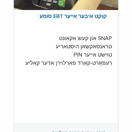
קוקט איבער אייער EBT סומע
SNAP און קעש אקאונט
טראנסאקשאן היסטאריע
טוישט אייער PIN
רעפּאָרט-קאַרד פארלוירן אדער קאליע