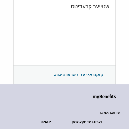
שטייער קרעדיטס
קוקט איבער בארעכטיגונג
myBenefits
פראגראמען
נערונג עדיוקעישאן
SNAP