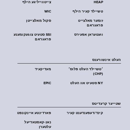
HEAP
צייטווייליגע הילף
טשיילד קעיר הילף
WIC
זומער מאלצייט
סקול מאלצייטן
פראגראם
וועטעראן אפעירס
SSI סטעיט צוגעקומענע
פראגראם
העלט אינשורענס
׳טשיילד העלט פּלוס׳
מעדיקעיד
(CHP)
NY סטעיט אוו העלט
EPIC
שטייער קרעדיטס
קינד/דעפענדענט קעיר
פארדינטע איינקונפט
נאנ-קאסטאדיעל
עלטערן