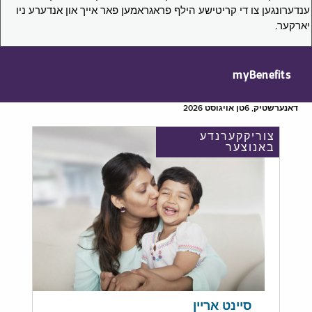
ענדערונגען צו די קריטישע הילף פראגראמען פאר אייך און אנדערע ניו
יארקער.
myBenefits
דאנערשטיק, 6טן אויגוסט 2026
צוריקקערנדע
באנוצער
סיינט אריין