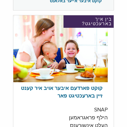
קוקט איבער אייער באלאנס
בין איך
בארעכטיגט?
קוקט פארדעם איבער אויב איר קענט
זיין בארעכטיגט פאר
SNAP
הילף פראגראמען
העלט אינשורענס