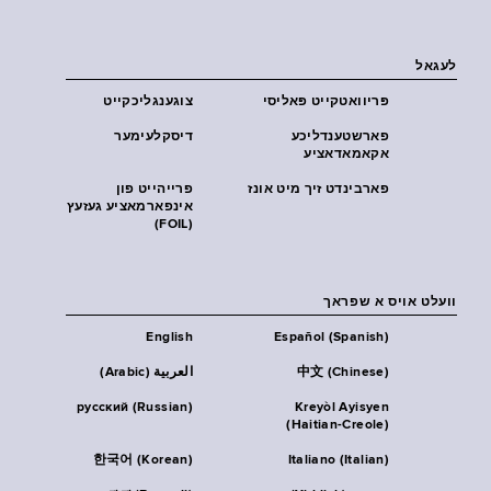
לעגאל
פּריוואטקייט פּאליסי
צוגענגליכקייט
פארשטענדליכע
דיסקלעימער
אקאמאדאציע
פארבינדט זיך מיט אונז
פרייהייט פון
אינפארמאציע געזעץ
(FOIL)
וועלט אויס א שפראך
English
Español (Spanish)
中文 (Chinese)
العربية (Arabic)
русский (Russian)
Kreyòl Ayisyen
(Haitian-Creole)
한국어 (Korean)
Italiano (Italian)