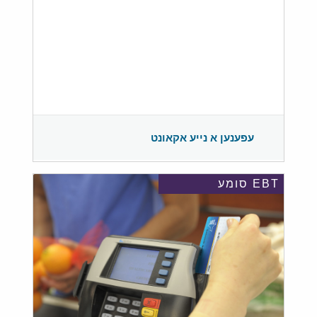
עפענען א נייע אקאונט
EBT סומע