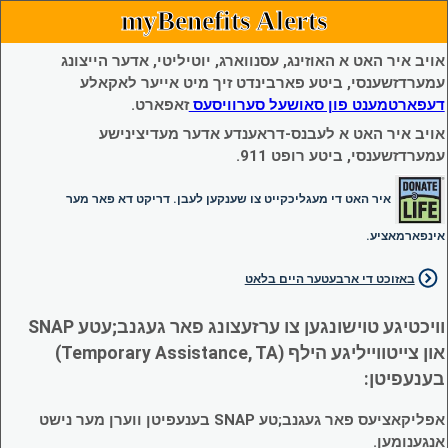
myBenefits Alerts
אויב איר האט א האוזינג, עסנווארג, יוטיליטי, אדער הייצונג
עמערדזשענסי, ביטע פארבינדט זיך מיט אייער לאקאלע
דעפארטמענט פון סאושעל סערוויסעס
זאפארט.
אויב איר האט א לעבנס-דראענדע אדער מעדיצינישע
עמערדזשענסי, ביטע רופט 911.
איר האט די מעגליכקייט צו שענקען לעבן. דריקט דא פאר מער
אינפארמאציע.
באזוכט די ארבעטער היים בלאט
וויכטיגע טוישונגען צו ערזעצונג פאר געגנב;עטע SNAP
און צייטווייליגע הילף (Temporary Assistance, TA)
בענעפיטן:
אפליקאציעס פאר געגנב;טע SNAP בענעפיטן ווערן מער נישט
אנגענומען.