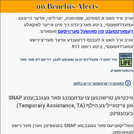
myBenefits Alerts
אויב איר האט א האוזינג, עסנווארג, יוטיליטי, אדער הייצונג
עמערדזשענסי, ביטע פארבינדט זיך מיט אייער לאקאלע
דעפארטמענט פון סאושעל סערוויסעס
זאפארט.
אויב איר האט א לעבנס-דראענדע אדער מעדיצינישע
עמערדזשענסי, ביטע רופט 911.
איר האט די מעגליכקייט צו שענקען לעבן. דריקט דא פאר מער
אינפארמאציע.
באזוכט די ארבעטער היים בלאט
וויכטיגע טוישונגען צו ערזעצונג פאר געגנב;עטע SNAP
און צייטווייליגע הילף (Temporary Assistance, TA)
בענעפיטן:
אפליקאציעס פאר געגנב;טע SNAP בענעפיטן ווערן מער נישט
אנגענומען.