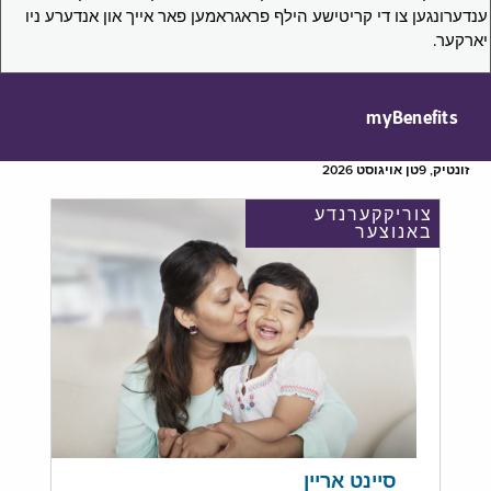
ענדערונגען צו די קריטישע הילף פראגראמען פאר אייך און אנדערע ניו
יארקער.
myBenefits
זונטיק, 9טן אויגוסט 2026
צוריקקערנדע
באנוצער
סיינט אריין