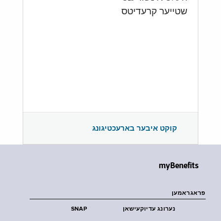
שטייער קרעדיטס
קוקט איבער בארעכטיגונג
myBenefits
פראגראמען
נערונג עדיוקעישאן
SNAP