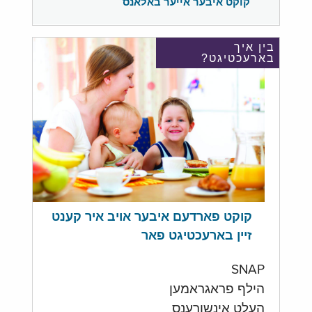
קוקט איבער אייער באלאנס
בין איך
בארעכטיגט?
קוקט פארדעם איבער אויב איר קענט
זיין בארעכטיגט פאר
SNAP
הילף פראגראמען
העלט אינשורענס