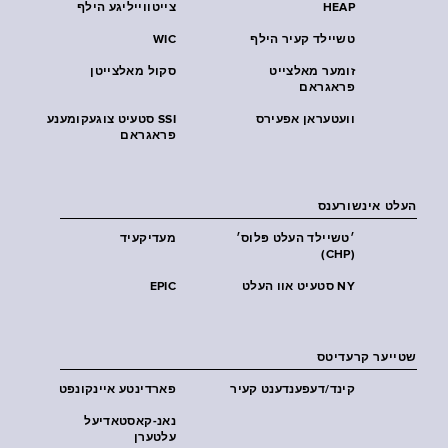
HEAP
צייטווייליגע הילף
טשיילד קעיר הילף
WIC
זומער מאלצייט
סקול מאלצייטן
פראגראם
וועטעראן אפעירס
SSI סטעיט צוגעקומענע
פראגראם
העלט אינשורענס
׳טשיילד העלט פּלוס׳
מעדיקעיד
(CHP)
NY סטעיט אוו העלט
EPIC
שטייער קרעדיטס
קינד/דעפענדענט קעיר
פארדינטע איינקונפט
נאנ-קאסטאדיעל
עלטערן