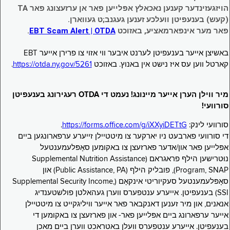
הויזגעזינדער קענען נאכאלץ אפּלייען פאר אן ערזעצונג פאר TA
(קעש) בענעפיטן וועלכע זענען געגנב;ט געווארן.
פאר מער אינפארמאציע, באזוכט
EBT Scam Alert | OTDA
.
באשיצן אייער בענעפיטן לערנט איבער ווי אזוי צו פרירן אייער EBT
קארטל ווען עס איז נישט אין באנוץ. באזוכט
https://otda.ny.gov/5261
.
מיר ווילן הערן אייער מיינונג! נעמט די OTDA רעגירונג בענעפיטן
סורוועי!
סורוועי לינק:
https://forms.office.com/g/iXXyiDETtG
.
די סורוועי פארבעט ניו יארקער צו מיטטיילן זייערע ערפארונגען ביים
אפּלייען פאר און/אדער פארזעצן צו באקומען סאָפּלעמענטעל
נוּטרישען הילף פראגראם (Supplemental Nutrition Assistance
Program, SNAP), פובליק הילף (Public Assistance, PA) און
סאָפּלעמענטעל סעקיוריטי אינקאָם (Supplemental Security Income,
SSI) בענעפיטן. אייערע ענטפערס ווערן געהאלטן פולשטענדיג
אנאנים, און מיר זענען דאנקבאר פאר אייער וויליגקייט צו מיטטיילן
אייער ערפארונג ביים אפּלייען פאר- און פארזעצן צו באקומען די
בענעפיטן. אייערע ענטפערס וועלן באטראכט ווערן ביים מאכן