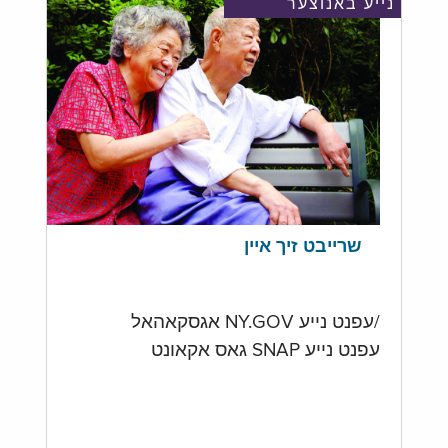
נייע באנוצער
שרייבט זיך איין
/עפנט נייע NY.GOV אגסקאהאל
עפנט נייע SNAP גאס אקאונט