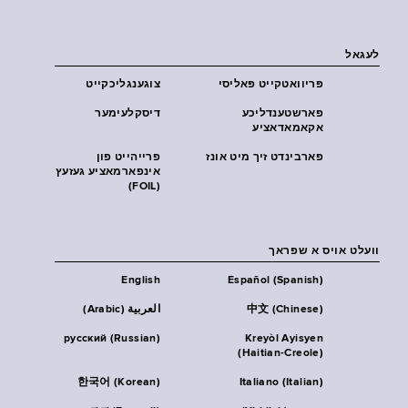
לעגאל
פּריוואטקייט פּאליסי
צוגענגליכקייט
פארשטענדליכע
דיסקלעימער
אקאמאדאציע
פארבינדט זיך מיט אונז
פרייהייט פון
אינפארמאציע געזעץ
(FOIL)
וועלט אויס א שפראך
English
Español (Spanish)
中文 (Chinese)
العربية (Arabic)
русский (Russian)
Kreyòl Ayisyen
(Haitian-Creole)
한국어 (Korean)
Italiano (Italian)