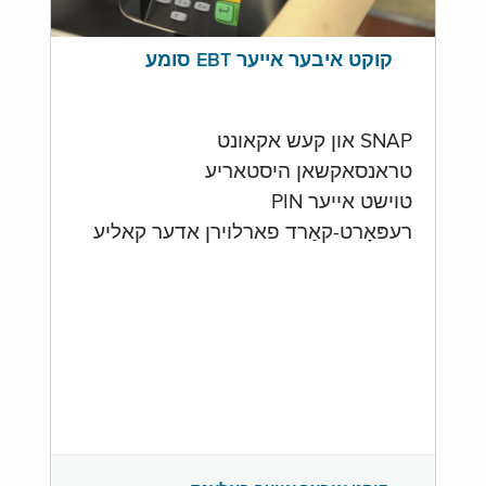
קוקט איבער אייער EBT סומע
SNAP און קעש אקאונט
טראנסאקשאן היסטאריע
טוישט אייער PIN
רעפּאָרט-קאַרד פארלוירן אדער קאליע