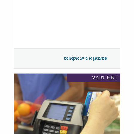
עפענען א נייע אקאונט
EBT סומע