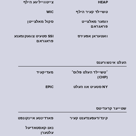
HEAP
צייטווייליגע הילף
טשיילד קעיר הילף
WIC
זומער מאלצייט
סקול מאלצייטן
פראגראם
וועטעראן אפעירס
SSI סטעיט צוגעקומענע
פראגראם
העלט אינשורענס
׳טשיילד העלט פּלוס׳
מעדיקעיד
(CHP)
NY סטעיט אוו העלט
EPIC
שטייער קרעדיטס
קינד/דעפענדענט קעיר
פארדינטע איינקונפט
נאנ-קאסטאדיעל
עלטערן