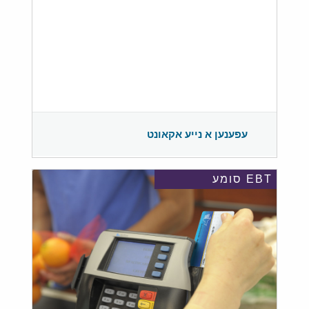
עפענען א נייע אקאונט
EBT סומע