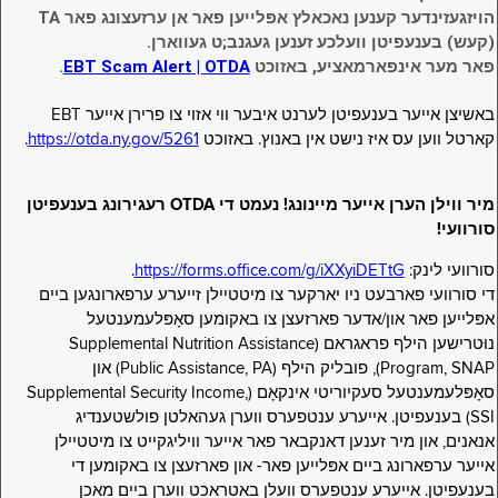
הויזגעזינדער קענען נאכאלץ אפּלייען פאר אן ערזעצונג פאר TA
(קעש) בענעפיטן וועלכע זענען געגנב;ט געווארן.
פאר מער אינפארמאציע, באזוכט
EBT Scam Alert | OTDA
.
באשיצן אייער בענעפיטן לערנט איבער ווי אזוי צו פרירן אייער EBT
קארטל ווען עס איז נישט אין באנוץ. באזוכט
https://otda.ny.gov/5261
.
מיר ווילן הערן אייער מיינונג! נעמט די OTDA רעגירונג בענעפיטן
סורוועי!
סורוועי לינק:
https://forms.office.com/g/iXXyiDETtG
.
די סורוועי פארבעט ניו יארקער צו מיטטיילן זייערע ערפארונגען ביים
אפּלייען פאר און/אדער פארזעצן צו באקומען סאָפּלעמענטעל
נוּטרישען הילף פראגראם (Supplemental Nutrition Assistance
Program, SNAP), פובליק הילף (Public Assistance, PA) און
סאָפּלעמענטעל סעקיוריטי אינקאָם (Supplemental Security Income,
SSI) בענעפיטן. אייערע ענטפערס ווערן געהאלטן פולשטענדיג
אנאנים, און מיר זענען דאנקבאר פאר אייער וויליגקייט צו מיטטיילן
אייער ערפארונג ביים אפּלייען פאר- און פארזעצן צו באקומען די
בענעפיטן. אייערע ענטפערס וועלן באטראכט ווערן ביים מאכן