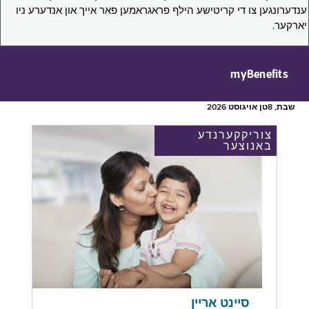
ענדערונגען צו די קריטישע הילף פראגראמען פאר אייך און אנדערע ניו
יארקער.
myBenefits
שבת, 8טן אויגוסט 2026
צוריקקערנדע
באנוצער
סיינט אריין