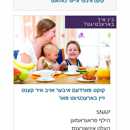
קוקט איבער אייער באלאנס
בין איך
בארעכטיגט?
קוקט פארדעם איבער אויב איר קענט
זיין בארעכטיגט פאר
SNAP
הילף פראגראמען
העלט אינשורענס