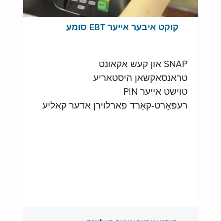
קוקט איבער אייער EBT סומע
SNAP און קעש אקאונט
טראנסאקשאן היסטאריע
טוישט אייער PIN
רעפּאָרט-קאַרד פארלוירן אדער קאליע