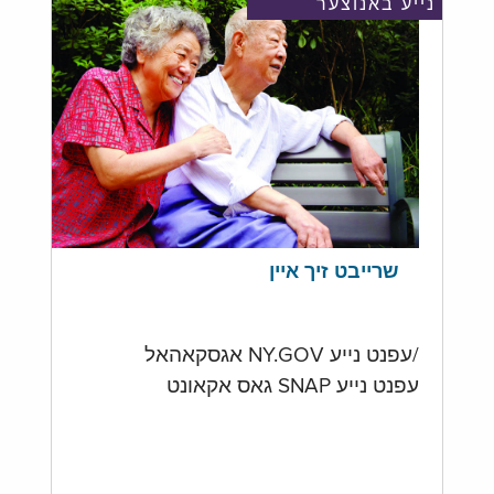
נייע באנוצער
שרייבט זיך איין
/עפנט נייע NY.GOV אגסקאהאל
עפנט נייע SNAP גאס אקאונט