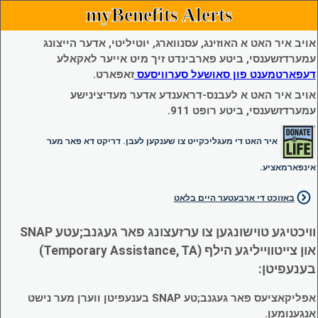
myBenefits Alerts
אויב איר האט א האוזינג, עסנווארג, יוטיליטי, אדער הייצונג
עמערדזשענסי, ביטע פארבינדט זיך מיט אייער לאקאלע
דעפארטמענט פון סאושעל סערוויסעס
זאפארט.
אויב איר האט א לעבנס-דראענדע אדער מעדיצינישע
עמערדזשענסי, ביטע רופט 911.
איר האט די מעגליכקייט צו שענקען לעבן. דריקט דא פאר מער
אינפארמאציע.
באזוכט די ארבעטער היים בלאט
וויכטיגע טוישונגען צו ערזעצונג פאר געגנב;עטע SNAP
און צייטווייליגע הילף (Temporary Assistance, TA)
בענעפיטן:
אפליקאציעס פאר געגנב;טע SNAP בענעפיטן ווערן מער נישט
אנגענומען.