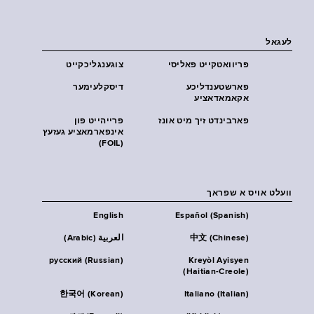
לעגאל
פּריוואטקייט פּאליסי
צוגענגליכקייט
פארשטענדליכע
דיסקלעימער
אקאמאדאציע
פארבינדט זיך מיט אונז
פרייהייט פון
אינפארמאציע געזעץ
(FOIL)
וועלט אויס א שפראך
English
Español (Spanish)
中文 (Chinese)
العربية (Arabic)
русский (Russian)
Kreyòl Ayisyen
(Haitian-Creole)
한국어 (Korean)
Italiano (Italian)