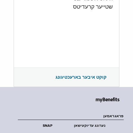
שטייער קרעדיטס
קוקט איבער בארעכטיגונג
myBenefits
פראגראמען
נערונג עדיוקעישאן
SNAP