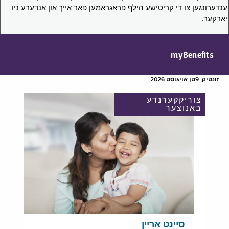
ענדערונגען צו די קריטישע הילף פראגראמען פאר אייך און אנדערע ניו
יארקער.
myBenefits
זונטיק, 9טן אויגוסט 2026
צוריקקערנדע
באנוצער
סיינט אריין