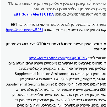
הויזגעזינדער קענען נאכאלץ אפּלייען פאר אן ערזעצונג פאר TA
(קעש) בענעפיטן וועלכע זענען געגנב;ט געווארן.
פאר מער אינפארמאציע, באזוכט
EBT Scam Alert | OTDA
.
באשיצן אייער בענעפיטן לערנט איבער ווי אזוי צו פרירן אייער EBT
קארטל ווען עס איז נישט אין באנוץ. באזוכט
https://otda.ny.gov/5261
.
מיר ווילן הערן אייער מיינונג! נעמט די OTDA רעגירונג בענעפיטן
סורוועי!
סורוועי לינק:
https://forms.office.com/g/iXXyiDETtG
.
די סורוועי פארבעט ניו יארקער צו מיטטיילן זייערע ערפארונגען ביים
אפּלייען פאר און/אדער פארזעצן צו באקומען סאָפּלעמענטעל
נוּטרישען הילף פראגראם (Supplemental Nutrition Assistance
Program, SNAP), פובליק הילף (Public Assistance, PA) און
סאָפּלעמענטעל סעקיוריטי אינקאָם (Supplemental Security Income,
SSI) בענעפיטן. אייערע ענטפערס ווערן געהאלטן פולשטענדיג
אנאנים, און מיר זענען דאנקבאר פאר אייער וויליגקייט צו מיטטיילן
אייער ערפארונג ביים אפּלייען פאר- און פארזעצן צו באקומען די
בענעפיטן. אייערע ענטפערס וועלן באטראכט ווערן ביים מאכן