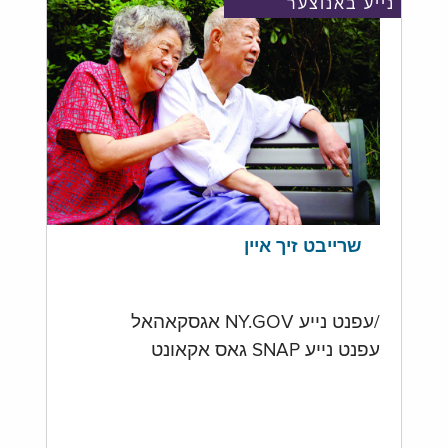
נייע באנוצער
שרייבט זיך איין
/עפנט נייע NY.GOV אגסקאהאל
עפנט נייע SNAP גאס אקאונט