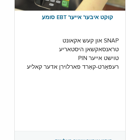
קוקט איבער אייער EBT סומע
SNAP און קעש אקאונט
טראנסאקשאן היסטאריע
טוישט אייער PIN
רעפּאָרט-קאַרד פארלוירן אדער קאליע