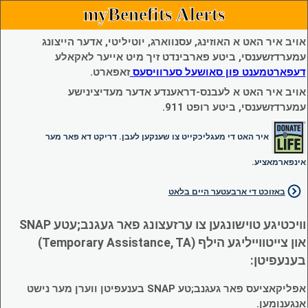
myBenefits Alerts
אויב איר האט א האוזינג, עסנווארג, יוטיליטי, אדער הייצונג
עמערדזשענסי, ביטע פארבינדט זיך מיט אייער לאקאלע
דעפארטמענט פון סאושעל סערוויסעס
זאפארט.
אויב איר האט א לעבנס-דראענדע אדער מעדיצינישע
עמערדזשענסי, ביטע רופט 911.
איר האט די מעגליכקייט צו שענקען לעבן. דריקט דא פאר מער
אינפארמאציע.
באזוכט די ארבעטער היים בלאט
וויכטיגע טוישונגען צו ערזעצונג פאר געגנב;עטע SNAP
און צייטווייליגע הילף (Temporary Assistance, TA)
בענעפיטן:
אפליקאציעס פאר געגנב;טע SNAP בענעפיטן ווערן מער נישט
אנגענומען.