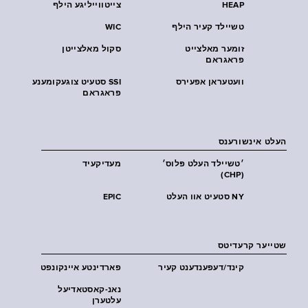
HEAP
צייטווייליגע הילף
טשיילד קעיר הילף
WIC
זומער מאלצייט
סקול מאלצייטן
פראגראם
וועטעראן אפעירס
SSI סטעיט צוגעקומענע
פראגראם
העלט אינשורענס
׳טשיילד העלט פּלוס׳
מעדיקעיד
(CHP)
NY סטעיט אוו העלט
EPIC
שטייער קרעדיטס
קינד/דעפענדענט קעיר
פארדינטע איינקונפט
נאנ-קאסטאדיעל
עלטערן