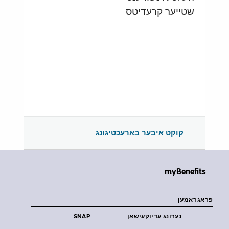
שטייער קרעדיטס
קוקט איבער בארעכטיגונג
myBenefits
פראגראמען
נערונג עדיוקעישאן
SNAP