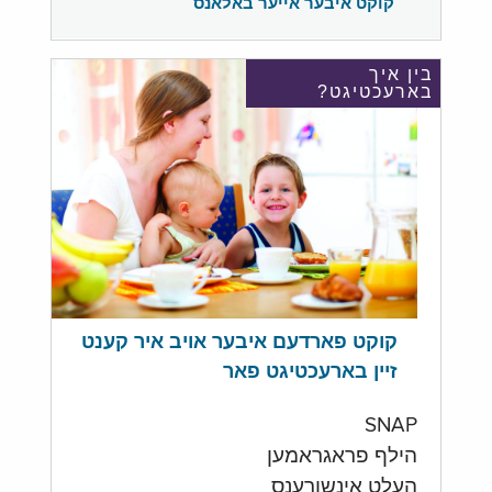
קוקט איבער אייער באלאנס
בין איך
בארעכטיגט?
קוקט פארדעם איבער אויב איר קענט
זיין בארעכטיגט פאר
SNAP
הילף פראגראמען
העלט אינשורענס