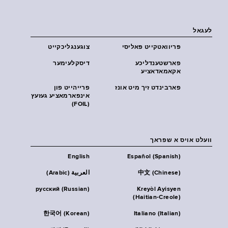
לעגאל
פּריוואטקייט פּאליסי
צוגענגליכקייט
פארשטענדליכע
דיסקלעימער
אקאמאדאציע
פארבינדט זיך מיט אונז
פרייהייט פון
אינפארמאציע געזעץ
(FOIL)
וועלט אויס א שפראך
English
Español (Spanish)
中文 (Chinese)
العربية (Arabic)
русский (Russian)
Kreyòl Ayisyen
(Haitian-Creole)
한국어 (Korean)
Italiano (Italian)