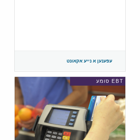
עפענען א נייע אקאונט
EBT סומע