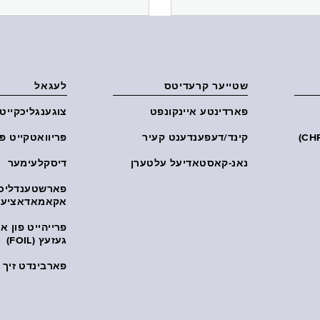
שטייער קרעדיטס
לעגאל
פארדינטע איינקונפט
צוגענגליכקייט
קינד/דעפענדענט קעיר
פּריוואטקייט פּ
נאנ-קאסטאדיעל עלטערן
דיסקלעימער
פארשטענדליכ
אקאמאדאציע
פרייהייט פון 
געזעץ (FOIL)
פארבינדט זיך מ