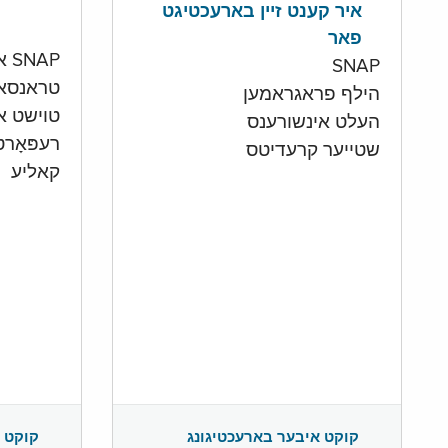
איר קענט זיין בארעכטיגט
פאר
SNAP און קעש אקאונט
SNAP
טראנסא
הילף פראגראמען
טוישט איי
העלט אינשורענס
רעפּאָר
שטייער קרעדיטס
קאליע
קוקט 
קוקט איבער בארעכטיגונג