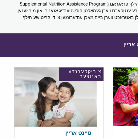
די סורוועי פארבעט ניו יארקער צו מיטטיילן זייערע ערפארונגען ביים אפּלייען פאר און/אדער פארזעצן צו באקומען סאָפּלעמענטעל נוּטרישען הילף פראגראם (Supplemental Nutrition Assistance Program,
Pub) און סאָפּלעמענטעל סעקיוריטי אינקאָם (Supplemental Security Income, SSI) בענעפיטן. אייערע ענטפערס ווערן געהאלטן פולשטענדיג אנאנים, און מיר זענען
לן באטראכט ווערן ביים מאכן ענדערונגען צו די קריטישע הילף
 אריין
צוריקקערנדע
באנוצער
סיינט אריין