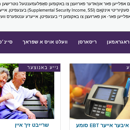
SNAP), פובליק הילף (lic Assistance, PA
אפּלייען פאר- און פארזעצן צו באקומען די בענעפיטן. אייערע ענטפערס ווע
ראגראמען
ריסארסן
וועלט אויס א שפראך
סיינ׳ט
נייע באנוצער
שרייבט זיך איין
בער אייער EBT סומע