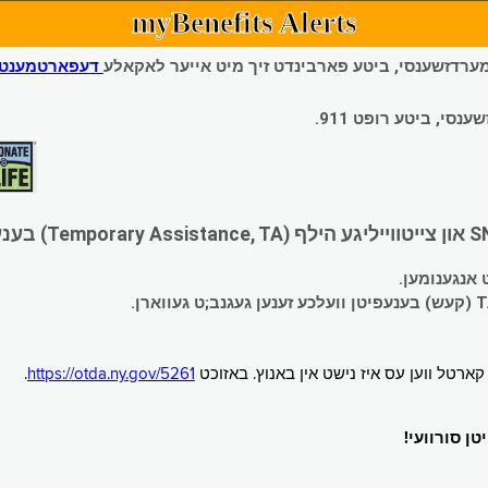
myBenefits Alerts
 עמערדזשענסי, ביטע פארבינדט זיך מיט אייער לאקאלע
דעפארטמענט פ
י, ביטע רופט 911.
.
https://otda.ny.gov/5261