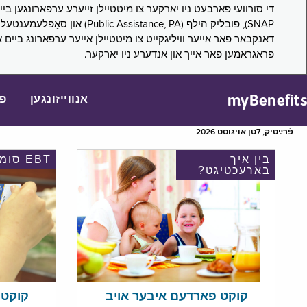
דאנקבאר פאר אייער וויליגקייט צו מיטטיילן אייער ערפארונג ביים 
פראגראמען פאר אייך און אנדערע ניו יארקער.
myBenefits
אנווייזונגען
פ
פֿרײַטיק, 7טן אויגוסט 2026
בין איך
EBT סומע
בארעכטיגט?
קוקט אי
קוקט פארדעם איבער אויב