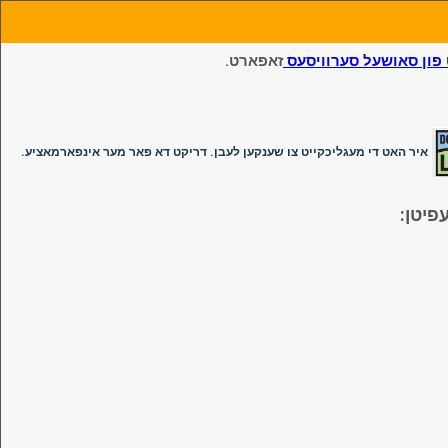
ון סאושעל סערוויסעס
זאפארט.
איר האט די מעגליכקייט צו שענקען לעבן. דריקט דא פאר מער אינפארמאציע.