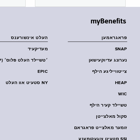
myBenefits
פראגראמען
העלט אינשורענס
SNAP
מעדיקעיד
נערונג עדיוקעישאן
׳טשיילד העלט פּלוס׳ (CHP)
צייטווייליגע הילף
EPIC
HEAP
NY סטעיט אוו העלט
WIC
טשיילד קעיר הילף
סקול מאלצייטן
זומער מאלצייט פראגראם
SSI סטעיט צוגעקומענע