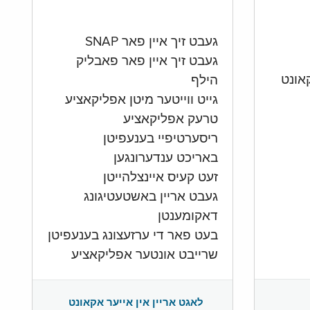
געבט זיך איין פאר SNAP
געבט זיך איין פאר פאבליק
הילף
גייט ווייטער מיטן אפליקאציע
טרעק אפליקאציע
ריסערטיפיי בענעפיטן
באריכט ענדערונגען
זעט קעיס איינצלהייטן
געבט אריין באשטעטיגונג
דאקומענטן
בעט פאר די ערזעצונג בענעפיטן
שרייבט אונטער אפליקאציע
לאגט אריין אין אייער אקאונט