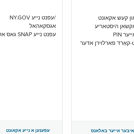
/עפנט נייע NY.GOV
אגסקאהאל
קשאן היסטאריע
עפנט נייע SNAP גאס אקאונט
ער PIN
ט-קאַרד פארלוירן אדער
עפענען א נייע אקאונט
איבער אייער באלאנס