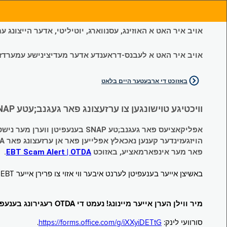
אויב איר האט א האוזינג, עסנווארג, יוטיליטי, אדער הייצונג
אויב איר האט א לעבנס-דראענדע אדער מעדיצינישע עמערדזשענס
באזוכט די ארבעטער היים בלאט
וויכטיגע טוישונגען צו ערזעצונג פאר געגנב;עטע SNAP און צייטווייליגע הילף (Temporary Assistance, TA) בענעפיטן:
אפליקאציעס פאר געגנב;טע SNAP בענעפיטן ווערן מער נישט אנגענומען.
הויזגעזינדער קענען נאכאלץ אפּלייען פאר אן ערזעצונג פאר TA (קעש) בענעפיטן וועלכע זענען געגנב;ט געווארן.
פאר מער אינפארמאציע, באזוכט
EBT Scam Alert | OTDA
.
באשיצן אייער בענעפיטן לערנט איבער ווי אזוי צו פרירן אייער EBT קארטל ווען עס איז נישט אין באנוץ. באזוכט
מיר ווילן הערן אייער מיינונג! נעמט די OTDA רעגירונג בענעפיטן סורוועי!
סורוועי לינק:
https://forms.office.com/g/iXXyiDETtG
.