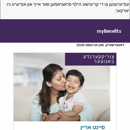
ענדערונגען צו די קריטישע הילף פראגראמען פאר אייך און אנדערע ניו
יארקער.
myBenefits
דאנערשטיק, 6טן אויגוסט 2026
צוריקקערנדע
באנוצער
סיינט אריין