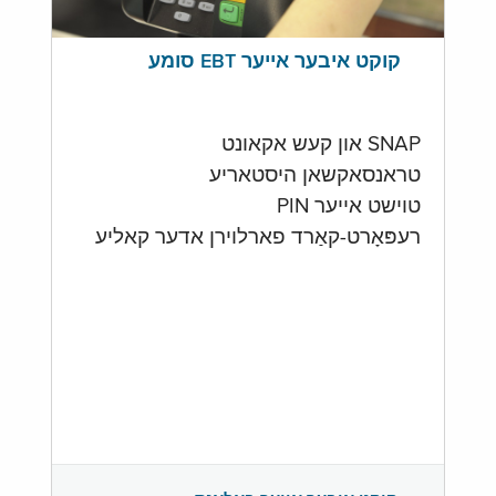
קוקט איבער אייער EBT סומע
SNAP און קעש אקאונט
טראנסאקשאן היסטאריע
טוישט אייער PIN
רעפּאָרט-קאַרד פארלוירן אדער קאליע