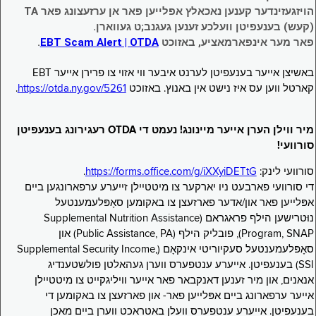
הויזגעזינדער קענען נאכאלץ אפּלייען פאר אן ערזעצונג פאר TA
(קעש) בענעפיטן וועלכע זענען געגנב;ט געווארן.
פאר מער אינפארמאציע, באזוכט
EBT Scam Alert | OTDA
.
באשיצן אייער בענעפיטן לערנט איבער ווי אזוי צו פרירן אייער EBT
קארטל ווען עס איז נישט אין באנוץ. באזוכט
https://otda.ny.gov/5261
.
מיר ווילן הערן אייער מיינונג! נעמט די OTDA רעגירונג בענעפיטן
סורוועי!
סורוועי לינק:
https://forms.office.com/g/iXXyiDETtG
.
די סורוועי פארבעט ניו יארקער צו מיטטיילן זייערע ערפארונגען ביים
אפּלייען פאר און/אדער פארזעצן צו באקומען סאָפּלעמענטעל
נוּטרישען הילף פראגראם (Supplemental Nutrition Assistance
Program, SNAP), פובליק הילף (Public Assistance, PA) און
סאָפּלעמענטעל סעקיוריטי אינקאָם (Supplemental Security Income,
SSI) בענעפיטן. אייערע ענטפערס ווערן געהאלטן פולשטענדיג
אנאנים, און מיר זענען דאנקבאר פאר אייער וויליגקייט צו מיטטיילן
אייער ערפארונג ביים אפּלייען פאר- און פארזעצן צו באקומען די
בענעפיטן. אייערע ענטפערס וועלן באטראכט ווערן ביים מאכן