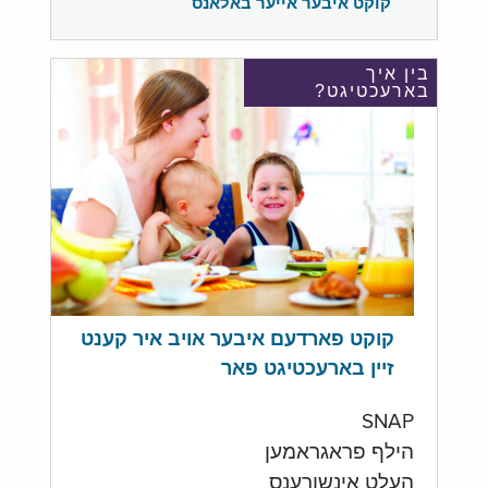
קוקט איבער אייער באלאנס
בין איך
בארעכטיגט?
קוקט פארדעם איבער אויב איר קענט
זיין בארעכטיגט פאר
SNAP
הילף פראגראמען
העלט אינשורענס