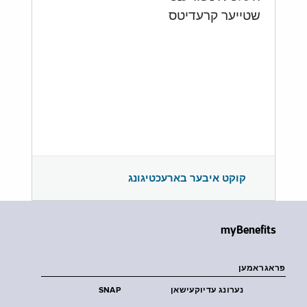
שטייער קרעדיטס
קוקט איבער בארעכטיגונג
myBenefits
פראגראמען
נערונג עדיוקעישאן
SNAP