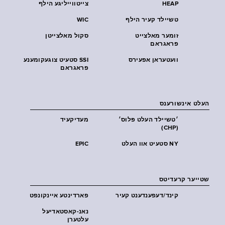
HEAP
צייטווייליגע הילף
טשיילד קעיר הילף
WIC
זומער מאלצייט
סקול מאלצייטן
פראגראם
וועטעראן אפעירס
SSI סטעיט צוגעקומענע
פראגראם
העלט אינשורענס
׳טשיילד העלט פּלוס׳
מעדיקעיד
(CHP)
NY סטעיט אוו העלט
EPIC
שטייער קרעדיטס
קינד/דעפענדענט קעיר
פארדינטע איינקונפט
נאנ-קאסטאדיעל
עלטערן