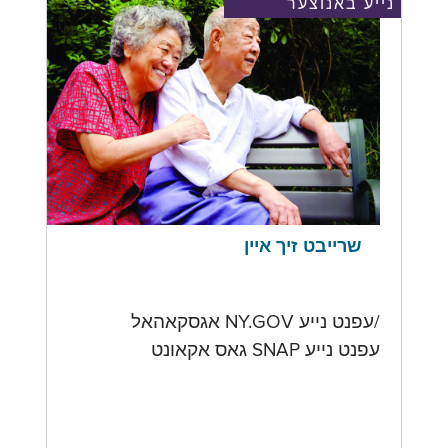
נייע באנוצער
שרייבט זיך איין
/עפנט נייע NY.GOV אגסקאהאל
עפנט נייע SNAP גאס אקאונט