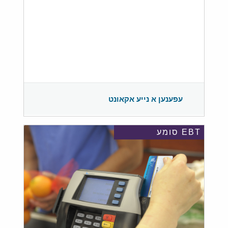
עפענען א נייע אקאונט
EBT סומע