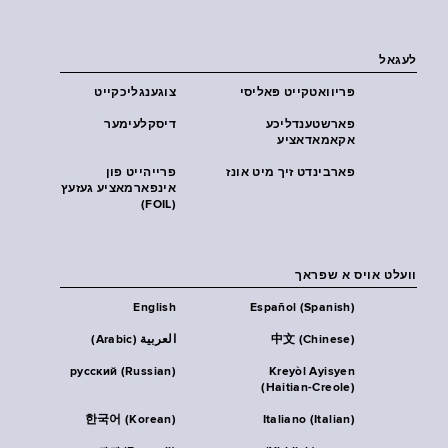
לעגאל
פּריוואטקייט פּאליסי
צוגענגליכקייט
פארשטענדליכע
דיסקלעימער
אקאמאדאציע
פארבינדט זיך מיט אונז
פרייהייט פון
אינפארמאציע געזעץ
(FOIL)
וועלט אויס א שפראך
English
Español (Spanish)
中文 (Chinese)
العربية (Arabic)
русский (Russian)
Kreyòl Ayisyen
(Haitian-Creole)
한국어 (Korean)
Italiano (Italian)