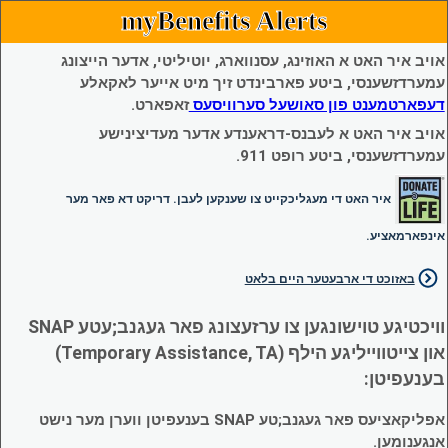
myBenefits Alerts
אויב איר האט א האוזינג, עסנווארג, יוטיליטי, אדער הייצונג
עמערדזשענסי, ביטע פארבינדט זיך מיט אייער לאקאלע
דעפארטמענט פון סאושעל סערוויסעס
זאפארט.
אויב איר האט א לעבנס-דראענדע אדער מעדיצינישע
עמערדזשענסי, ביטע רופט 911.
איר האט די מעגליכקייט צו שענקען לעבן. דריקט דא פאר מער
אינפארמאציע.
באזוכט די ארבעטער היים בלאט
וויכטיגע טוישונגען צו ערזעצונג פאר געגנב;עטע SNAP
און צייטווייליגע הילף (Temporary Assistance, TA)
בענעפיטן:
אפליקאציעס פאר געגנב;טע SNAP בענעפיטן ווערן מער נישט
אנגענומען.