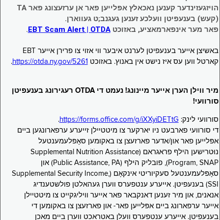
הויזגעזינדער קענען נאכאלץ אפּלייען פאר אן ערזעצונג פאר TA
(קעש) בענעפיטן וועלכע זענען געגנב;ט געווארן.
פאר מער אינפארמאציע, באזוכט
EBT Scam Alert | OTDA
.
באשיצן אייער בענעפיטן לערנט איבער ווי אזוי צו פרירן אייער EBT
קארטל ווען עס איז נישט אין באנוץ. באזוכט
https://otda.ny.gov/5261
.
מיר ווילן הערן אייער מיינונג! נעמט די OTDA רעגירונג בענעפיטן
סורוועי!
סורוועי לינק:
https://forms.office.com/g/iXXyiDETtG
.
די סורוועי פארבעט ניו יארקער צו מיטטיילן זייערע ערפארונגען ביים
אפּלייען פאר און/אדער פארזעצן צו באקומען סאָפּלעמענטעל
נוּטרישען הילף פראגראם (Supplemental Nutrition Assistance
Program, SNAP), פובליק הילף (Public Assistance, PA) און
סאָפּלעמענטעל סעקיוריטי אינקאָם (Supplemental Security Income,
SSI) בענעפיטן. אייערע ענטפערס ווערן געהאלטן פולשטענדיג
אנאנים, און מיר זענען דאנקבאר פאר אייער וויליגקייט צו מיטטיילן
אייער ערפארונג ביים אפּלייען פאר- און פארזעצן צו באקומען די
בענעפיטן. אייערע ענטפערס וועלן באטראכט ווערן ביים מאכן