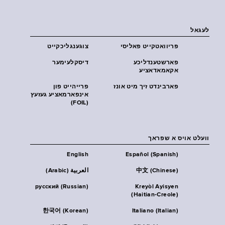
לעגאל
פּריוואטקייט פּאליסי
צוגענגליכקייט
פארשטענדליכע
דיסקלעימער
אקאמאדאציע
פארבינדט זיך מיט אונז
פרייהייט פון
אינפארמאציע געזעץ
(FOIL)
וועלט אויס א שפראך
English
Español (Spanish)
中文 (Chinese)
العربية (Arabic)
русский (Russian)
Kreyòl Ayisyen
(Haitian-Creole)
한국어 (Korean)
Italiano (Italian)