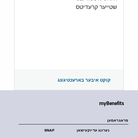
שטייער קרעדיטס
קוקט איבער בארעכטיגונג
myBenefits
פראגראמען
נערונג עדיוקעישאן
SNAP