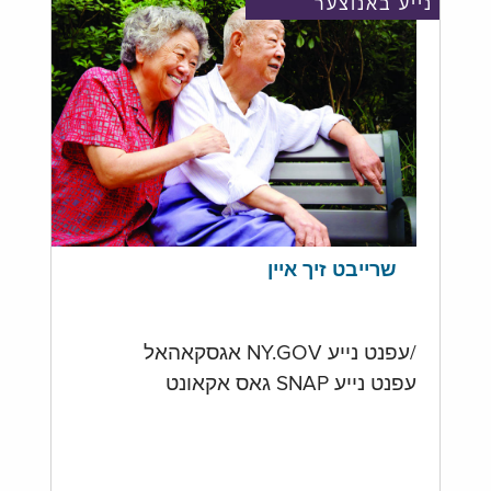
נייע באנוצער
שרייבט זיך איין
/עפנט נייע NY.GOV אגסקאהאל
עפנט נייע SNAP גאס אקאונט