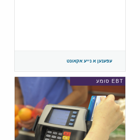
עפענען א נייע אקאונט
EBT סומע