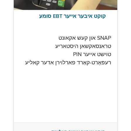
קוקט איבער אייער EBT סומע
SNAP און קעש אקאונט
טראנסאקשאן היסטאריע
טוישט אייער PIN
רעפּאָרט-קאַרד פארלוירן אדער קאליע