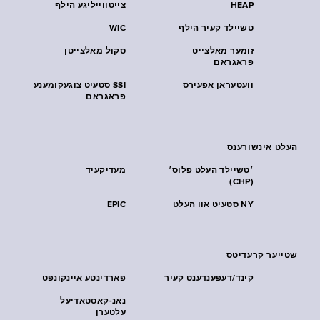
HEAP
צייטווייליגע הילף
טשיילד קעיר הילף
WIC
זומער מאלצייט
סקול מאלצייטן
פראגראם
וועטעראן אפעירס
SSI סטעיט צוגעקומענע
פראגראם
העלט אינשורענס
׳טשיילד העלט פּלוס׳
מעדיקעיד
(CHP)
NY סטעיט אוו העלט
EPIC
שטייער קרעדיטס
קינד/דעפענדענט קעיר
פארדינטע איינקונפט
נאנ-קאסטאדיעל
עלטערן