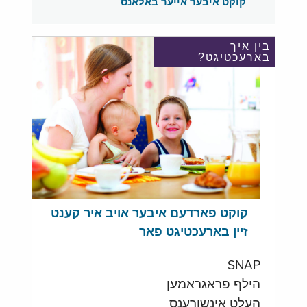
קוקט איבער אייער באלאנס
בין איך
בארעכטיגט?
קוקט פארדעם איבער אויב איר קענט
זיין בארעכטיגט פאר
SNAP
הילף פראגראמען
העלט אינשורענס