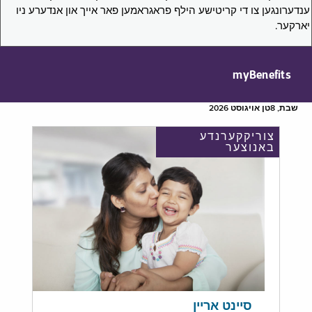
ענדערונגען צו די קריטישע הילף פראגראמען פאר אייך און אנדערע ניו
יארקער.
myBenefits
שבת, 8טן אויגוסט 2026
צוריקקערנדע
באנוצער
סיינט אריין