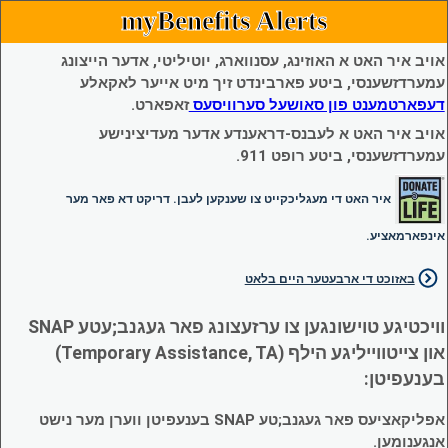
myBenefits Alerts
אויב איר האט א האוזינג, עסנווארג, יוטיליטי, אדער הייצונג
עמערדזשענסי, ביטע פארבינדט זיך מיט אייער לאקאלע
דעפארטמענט פון סאושעל סערוויסעס
זאפארט.
אויב איר האט א לעבנס-דראענדע אדער מעדיצינישע
עמערדזשענסי, ביטע רופט 911.
איר האט די מעגליכקייט צו שענקען לעבן. דריקט דא פאר מער
אינפארמאציע.
באזוכט די ארבעטער היים בלאט
וויכטיגע טוישונגען צו ערזעצונג פאר געגנב;עטע SNAP
און צייטווייליגע הילף (Temporary Assistance, TA)
בענעפיטן:
אפליקאציעס פאר געגנב;טע SNAP בענעפיטן ווערן מער נישט
אנגענומען.