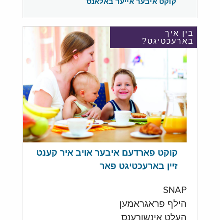
קוקט איבער אייער באלאנס
בין איך
בארעכטיגט?
קוקט פארדעם איבער אויב איר קענט
זיין בארעכטיגט פאר
SNAP
הילף פראגראמען
העלט אינשורענס