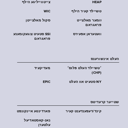
HEAP
צייטווייליגע הילף
טשיילד קעיר הילף
WIC
זומער מאלצייט
סקול מאלצייטן
פראגראם
וועטעראן אפעירס
SSI סטעיט צוגעקומענע
פראגראם
העלט אינשורענס
׳טשיילד העלט פּלוס׳
מעדיקעיד
(CHP)
NY סטעיט אוו העלט
EPIC
שטייער קרעדיטס
קינד/דעפענדענט קעיר
פארדינטע איינקונפט
נאנ-קאסטאדיעל
עלטערן