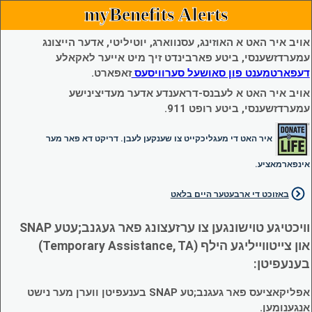
myBenefits Alerts
אויב איר האט א האוזינג, עסנווארג, יוטיליטי, אדער הייצונג
עמערדזשענסי, ביטע פארבינדט זיך מיט אייער לאקאלע
דעפארטמענט פון סאושעל סערוויסעס
זאפארט.
אויב איר האט א לעבנס-דראענדע אדער מעדיצינישע
עמערדזשענסי, ביטע רופט 911.
איר האט די מעגליכקייט צו שענקען לעבן. דריקט דא פאר מער
אינפארמאציע.
באזוכט די ארבעטער היים בלאט
וויכטיגע טוישונגען צו ערזעצונג פאר געגנב;עטע SNAP
און צייטווייליגע הילף (Temporary Assistance, TA)
בענעפיטן:
אפליקאציעס פאר געגנב;טע SNAP בענעפיטן ווערן מער נישט
אנגענומען.