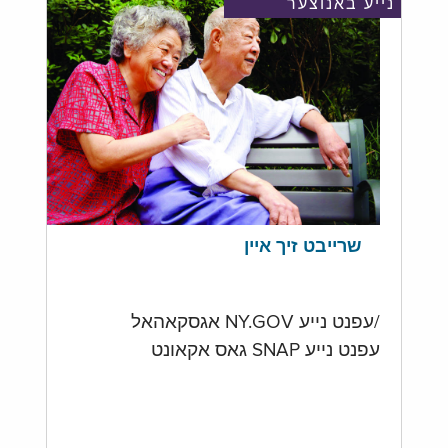
נייע באנוצער
שרייבט זיך איין
/עפנט נייע NY.GOV אגסקאהאל
עפנט נייע SNAP גאס אקאונט