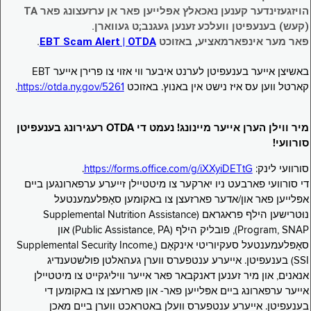
הויזגעזינדער קענען נאכאלץ אפּלייען פאר אן ערזעצונג פאר TA
(קעש) בענעפיטן וועלכע זענען געגנב;ט געווארן.
פאר מער אינפארמאציע, באזוכט
EBT Scam Alert | OTDA
.
באשיצן אייער בענעפיטן לערנט איבער ווי אזוי צו פרירן אייער EBT
קארטל ווען עס איז נישט אין באנוץ. באזוכט
https://otda.ny.gov/5261
.
מיר ווילן הערן אייער מיינונג! נעמט די OTDA רעגירונג בענעפיטן
סורוועי!
סורוועי לינק:
https://forms.office.com/g/iXXyiDETtG
.
די סורוועי פארבעט ניו יארקער צו מיטטיילן זייערע ערפארונגען ביים
אפּלייען פאר און/אדער פארזעצן צו באקומען סאָפּלעמענטעל
נוּטרישען הילף פראגראם (Supplemental Nutrition Assistance
Program, SNAP), פובליק הילף (Public Assistance, PA) און
סאָפּלעמענטעל סעקיוריטי אינקאָם (Supplemental Security Income,
SSI) בענעפיטן. אייערע ענטפערס ווערן געהאלטן פולשטענדיג
אנאנים, און מיר זענען דאנקבאר פאר אייער וויליגקייט צו מיטטיילן
אייער ערפארונג ביים אפּלייען פאר- און פארזעצן צו באקומען די
בענעפיטן. אייערע ענטפערס וועלן באטראכט ווערן ביים מאכן