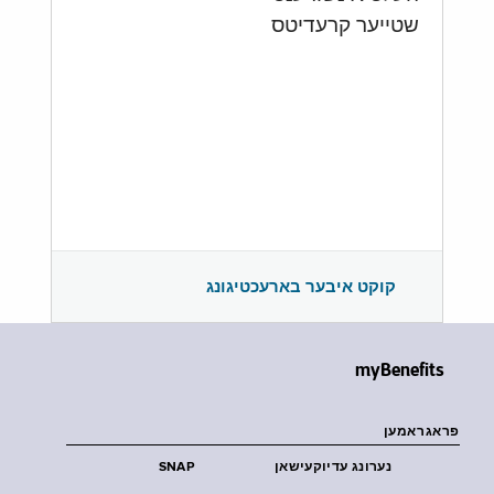
שטייער קרעדיטס
קוקט איבער בארעכטיגונג
myBenefits
פראגראמען
נערונג עדיוקעישאן
SNAP