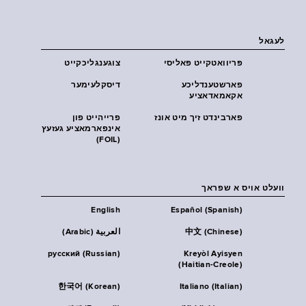
לעגאל
פּריוואטקייט פּאליסי
צוגענגליכקייט
פארשטענדליכע
דיסקלעימער
אקאמאדאציע
פארבינדט זיך מיט אונז
פרייהייט פון
אינפארמאציע געזעץ
(FOIL)
וועלט אויס א שפראך
English
Español (Spanish)
中文 (Chinese)
العربية (Arabic)
русский (Russian)
Kreyòl Ayisyen
(Haitian-Creole)
한국어 (Korean)
Italiano (Italian)