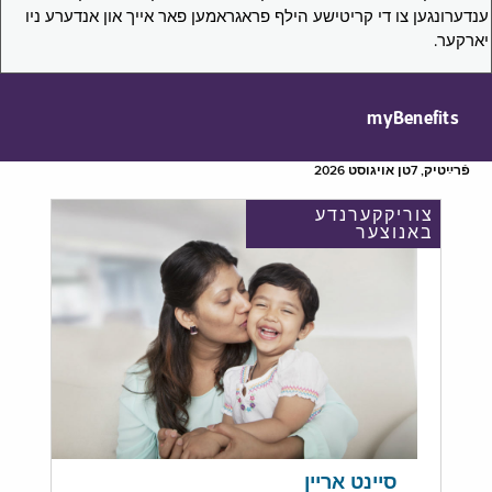
ענדערונגען צו די קריטישע הילף פראגראמען פאר אייך און אנדערע ניו
יארקער.
myBenefits
פֿרײַטיק, 7טן אויגוסט 2026
צוריקקערנדע
באנוצער
סיינט אריין