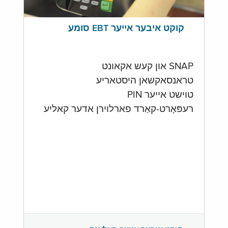
קוקט איבער אייער EBT סומע
SNAP און קעש אקאונט
טראנסאקשאן היסטאריע
טוישט אייער PIN
רעפּאָרט-קאַרד פארלוירן אדער קאליע