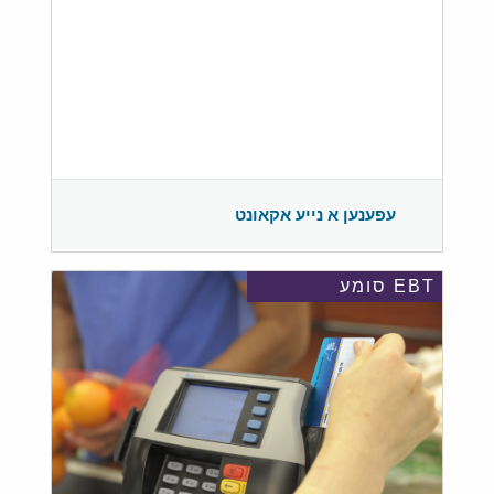
עפענען א נייע אקאונט
EBT סומע