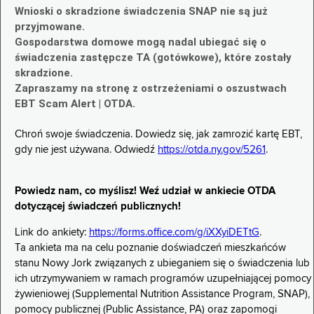
Wnioski o skradzione świadczenia SNAP nie są już
przyjmowane.
Gospodarstwa domowe mogą nadal ubiegać się o
świadczenia zastępcze TA (gotówkowe), które zostały
skradzione.
Zapraszamy na stronę z ostrzeżeniami o oszustwach
EBT Scam Alert | OTDA.
Chroń swoje świadczenia. Dowiedz się, jak zamrozić kartę EBT,
gdy nie jest używana. Odwiedź
https://otda.ny.gov/5261
.
Powiedz nam, co myślisz! Weź udział w ankiecie OTDA
dotyczącej świadczeń publicznych!
Link do ankiety:
https://forms.office.com/g/iXXyiDETtG
.
Ta ankieta ma na celu poznanie doświadczeń mieszkańców
stanu Nowy Jork związanych z ubieganiem się o świadczenia lub
ich utrzymywaniem w ramach programów uzupełniającej pomocy
żywieniowej (Supplemental Nutrition Assistance Program, SNAP),
pomocy publicznej (Public Assistance, PA) oraz zapomogi