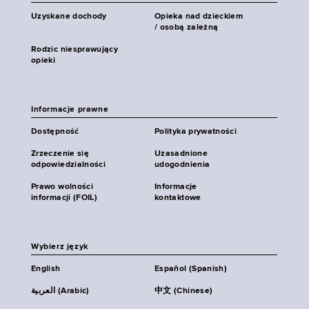
Uzyskane dochody
Opieka nad dzieckiem
/ osobą zależną
Rodzic niesprawujący
opieki
Informacje prawne
Dostępność
Polityka prywatności
Zrzeczenie się
Uzasadnione
odpowiedzialności
udogodnienia
Prawo wolności
Informacje
informacji (FOIL)
kontaktowe
Wybierz język
English
Español (Spanish)
العربية (Arabic)
中文 (Chinese)