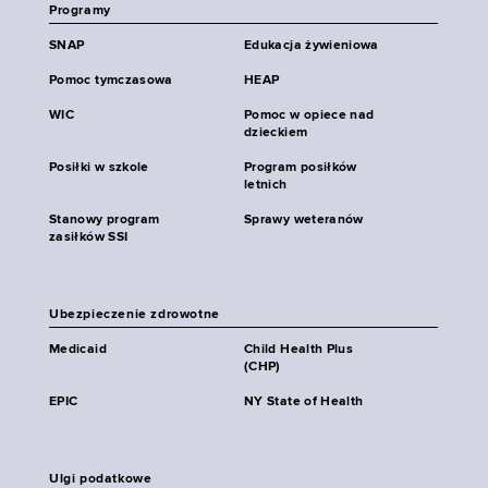
Programy
SNAP
Edukacja żywieniowa
Pomoc tymczasowa
HEAP
WIC
Pomoc w opiece nad
dzieckiem
Posiłki w szkole
Program posiłków
letnich
Stanowy program
Sprawy weteranów
zasiłków SSI
Ubezpieczenie zdrowotne
Medicaid
Child Health Plus
(CHP)
EPIC
NY State of Health
Ulgi podatkowe