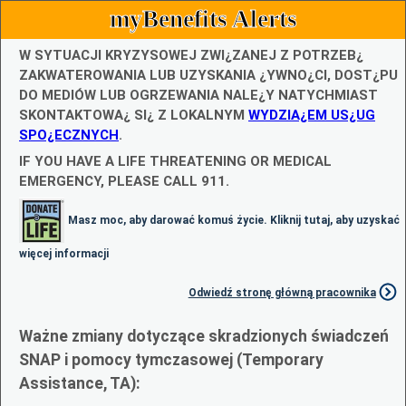
myBenefits Alerts
W SYTUACJI KRYZYSOWEJ ZWI¿ZANEJ Z POTRZEB¿
ZAKWATEROWANIA LUB UZYSKANIA ¿YWNO¿CI, DOST¿PU
DO MEDIÓW LUB OGRZEWANIA NALE¿Y NATYCHMIAST
SKONTAKTOWA¿ SI¿ Z LOKALNYM
WYDZIA¿EM US¿UG
SPO¿ECZNYCH
.
IF YOU HAVE A LIFE THREATENING OR MEDICAL
EMERGENCY, PLEASE CALL 911.
Masz moc, aby darować komuś życie. Kliknij tutaj, aby uzyskać
więcej informacji
Odwiedź stronę główną pracownika
Ważne zmiany dotyczące skradzionych świadczeń
SNAP i pomocy tymczasowej (Temporary
Assistance, TA):