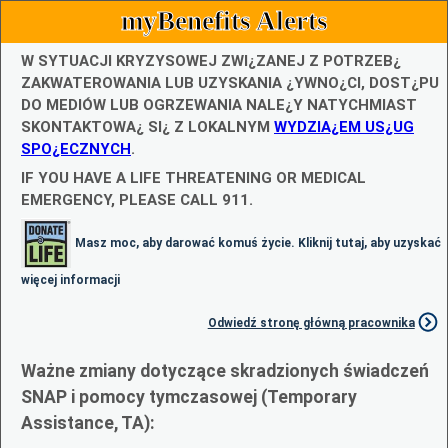
myBenefits Alerts
W SYTUACJI KRYZYSOWEJ ZWI¿ZANEJ Z POTRZEB¿
ZAKWATEROWANIA LUB UZYSKANIA ¿YWNO¿CI, DOST¿PU
DO MEDIÓW LUB OGRZEWANIA NALE¿Y NATYCHMIAST
SKONTAKTOWA¿ SI¿ Z LOKALNYM
WYDZIA¿EM US¿UG
SPO¿ECZNYCH
.
IF YOU HAVE A LIFE THREATENING OR MEDICAL
EMERGENCY, PLEASE CALL 911.
Masz moc, aby darować komuś życie. Kliknij tutaj, aby uzyskać
więcej informacji
Odwiedź stronę główną pracownika
Ważne zmiany dotyczące skradzionych świadczeń
SNAP i pomocy tymczasowej (Temporary
Assistance, TA):