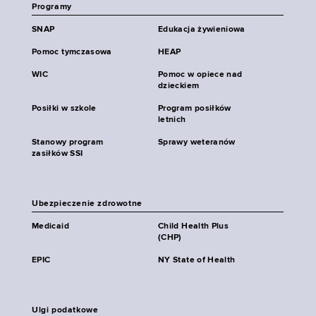
Programy
SNAP
Edukacja żywieniowa
Pomoc tymczasowa
HEAP
WIC
Pomoc w opiece nad
dzieckiem
Posiłki w szkole
Program posiłków
letnich
Stanowy program
Sprawy weteranów
zasiłków SSI
Ubezpieczenie zdrowotne
Medicaid
Child Health Plus
(CHP)
EPIC
NY State of Health
Ulgi podatkowe