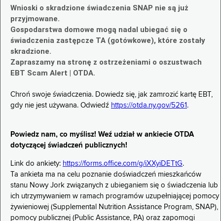
Wnioski o skradzione świadczenia SNAP nie są już
przyjmowane.
Gospodarstwa domowe mogą nadal ubiegać się o
świadczenia zastępcze TA (gotówkowe), które zostały
skradzione.
Zapraszamy na stronę z ostrzeżeniami o oszustwach
EBT Scam Alert | OTDA.
Chroń swoje świadczenia. Dowiedz się, jak zamrozić kartę EBT,
gdy nie jest używana. Odwiedź
https://otda.ny.gov/5261
.
Powiedz nam, co myślisz! Weź udział w ankiecie OTDA
dotyczącej świadczeń publicznych!
Link do ankiety:
https://forms.office.com/g/iXXyiDETtG
.
Ta ankieta ma na celu poznanie doświadczeń mieszkańców
stanu Nowy Jork związanych z ubieganiem się o świadczenia lub
ich utrzymywaniem w ramach programów uzupełniającej pomocy
żywieniowej (Supplemental Nutrition Assistance Program, SNAP),
pomocy publicznej (Public Assistance, PA) oraz zapomogi