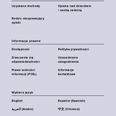
Uzyskane dochody
Opieka nad dzieckiem
/ osobą zależną
Rodzic niesprawujący
opieki
Informacje prawne
Dostępność
Polityka prywatności
Zrzeczenie się
Uzasadnione
odpowiedzialności
udogodnienia
Prawo wolności
Informacje
informacji (FOIL)
kontaktowe
Wybierz język
English
Español (Spanish)
العربية (Arabic)
中文 (Chinese)