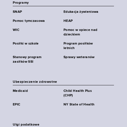
Programy
SNAP
Edukacja żywieniowa
Pomoc tymczasowa
HEAP
WIC
Pomoc w opiece nad
dzieckiem
Posiłki w szkole
Program posiłków
letnich
Stanowy program
Sprawy weteranów
zasiłków SSI
Ubezpieczenie zdrowotne
Medicaid
Child Health Plus
(CHP)
EPIC
NY State of Health
Ulgi podatkowe