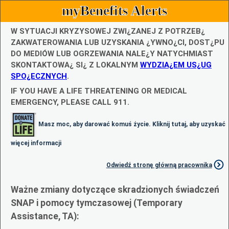
myBenefits Alerts
W SYTUACJI KRYZYSOWEJ ZWI¿ZANEJ Z POTRZEB¿
ZAKWATEROWANIA LUB UZYSKANIA ¿YWNO¿CI, DOST¿PU
DO MEDIÓW LUB OGRZEWANIA NALE¿Y NATYCHMIAST
SKONTAKTOWA¿ SI¿ Z LOKALNYM
WYDZIA¿EM US¿UG
SPO¿ECZNYCH
.
IF YOU HAVE A LIFE THREATENING OR MEDICAL
EMERGENCY, PLEASE CALL 911.
Masz moc, aby darować komuś życie. Kliknij tutaj, aby uzyskać
więcej informacji
Odwiedź stronę główną pracownika
Ważne zmiany dotyczące skradzionych świadczeń
SNAP i pomocy tymczasowej (Temporary
Assistance, TA):