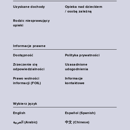
Uzyskane dochody
Opieka nad dzieckiem
/ osobą zależną
Rodzic niesprawujący
opieki
Informacje prawne
Dostępność
Polityka prywatności
Zrzeczenie się
Uzasadnione
odpowiedzialności
udogodnienia
Prawo wolności
Informacje
informacji (FOIL)
kontaktowe
Wybierz język
English
Español (Spanish)
العربية (Arabic)
中文 (Chinese)