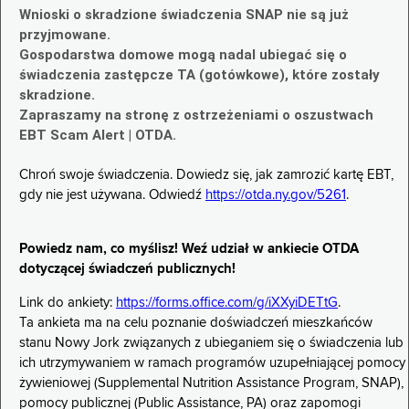
Wnioski o skradzione świadczenia SNAP nie są już
przyjmowane.
Gospodarstwa domowe mogą nadal ubiegać się o
świadczenia zastępcze TA (gotówkowe), które zostały
skradzione.
Zapraszamy na stronę z ostrzeżeniami o oszustwach
EBT Scam Alert | OTDA.
Chroń swoje świadczenia. Dowiedz się, jak zamrozić kartę EBT,
gdy nie jest używana. Odwiedź
https://otda.ny.gov/5261
.
Powiedz nam, co myślisz! Weź udział w ankiecie OTDA
dotyczącej świadczeń publicznych!
Link do ankiety:
https://forms.office.com/g/iXXyiDETtG
.
Ta ankieta ma na celu poznanie doświadczeń mieszkańców
stanu Nowy Jork związanych z ubieganiem się o świadczenia lub
ich utrzymywaniem w ramach programów uzupełniającej pomocy
żywieniowej (Supplemental Nutrition Assistance Program, SNAP),
pomocy publicznej (Public Assistance, PA) oraz zapomogi