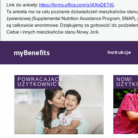
Link do ankiety:
https://forms.office.com/g/iXXyiDETtG
.
Ta ankieta ma na celu poznanie doświadczeń mieszkańców stanu
żywieniowej (Supplemental Nutrition Assistance Program, SNAP), 
są całkowicie anonimowe. Dziękujemy za gotowość do podzieleni
Ciebie i innych mieszkańców stanu Nowy Jork.
myBenefits
Instrukcje
POWRACAJĄCY
NOWI
UŻYTKOWNICY
UŻYTK