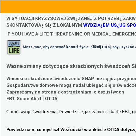
W SYTUACJI KRYZYSOWEJ ZWI¿ZANEJ Z POTRZEB¿ ZAKW
SKONTAKTOWA¿ SI¿ Z LOKALNYM
WYDZIA¿EM US¿UG SP
IF YOU HAVE A LIFE THREATENING OR MEDICAL EMERGENC
Masz moc, aby darować komuś życie. Kliknij tutaj, aby uzyskać 
Ważne zmiany dotyczące skradzionych świadczeń S
Wnioski o skradzione świadczenia SNAP nie są już przyjmo
Gospodarstwa domowe mogą nadal ubiegać się o świadczen
Zapraszamy na stronę z ostrzeżeniami o oszustwach
EBT Scam Alert | OTDA.
Chroń swoje świadczenia. Dowiedz się, jak zamrozić kartę EBT, 
Powiedz nam, co myślisz! Weź udział w ankiecie OTDA dotyczą