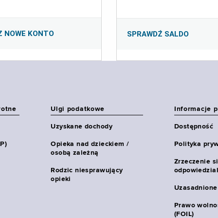
Z NOWE KONTO
SPRAWDŹ SALDO
wotne
Ulgi podatkowe
Informacje 
Uzyskane dochody
Dostępność
HP)
Opieka nad dzieckiem /
Polityka pry
osobą zależną
Zrzeczenie s
Rodzic niesprawujący
odpowiedzial
opieki
Uzasadnione
Prawo wolnoś
(FOIL)