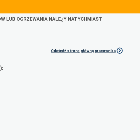
IÓW LUB OGRZEWANIA NALE¿Y NATYCHMIAST
Odwiedź stronę główną pracownika
):