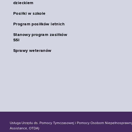
dzieckiem
Posiłki w szkole
Program posiłków letnich
Stanowy program zasiłków
SSI
Sprawy weteranów
Usługa Urzędu ds. Pomocy Tymczasowej i Pomocy Osobom Niepełnosprawnym S
Assistance, OTDA)