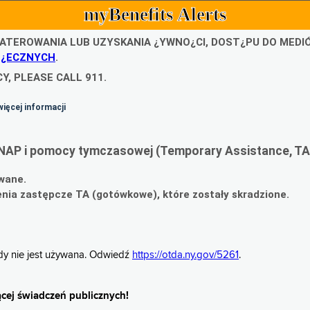
myBenefits Alerts
ATEROWANIA LUB UZYSKANIA ¿YWNO¿CI, DOST¿PU DO MED
O¿ECZNYCH
.
Y, PLEASE CALL 911.
więcej informacji
NAP i pomocy tymczasowej (Temporary Assistance, TA
wane.
ia zastępcze TA (gotówkowe), które zostały skradzione.
gdy nie jest używana. Odwiedź
https://otda.ny.gov/5261
.
cej świadczeń publicznych!