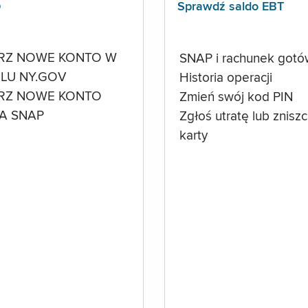
p
Sprawdź saldo EBT
RZ NOWE KONTO W
SNAP i rachunek got
LU NY.GOV
Historia operacji
RZ NOWE KONTO
Zmień swój kod PIN
A SNAP
Zgłoś utratę lub znisz
karty