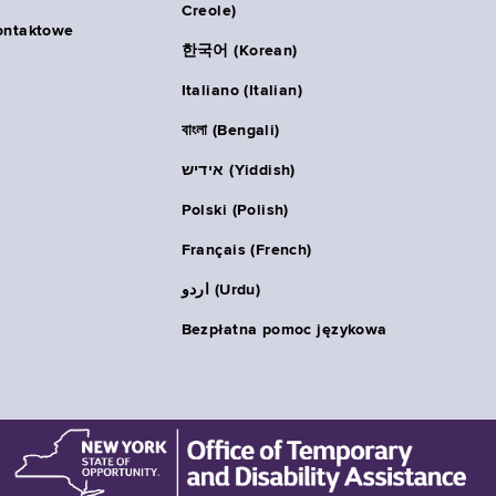
Creole)
ontaktowe
한국어 (Korean)
Italiano (Italian)
বাংলা (Bengali)
אידיש (Yiddish)
Polski (Polish)
Français (French)
اردو (Urdu)
Bezpłatna pomoc językowa