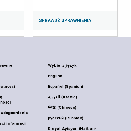
SPRAWDŹ UPRAWNIENIA
prawne
Wybierz język
English
watności
Español (Spanish)
ię
العربية (Arabic)
ności
中文 (Chinese)
 udogodnienia
русский (Russian)
ci informacji
Kreyòl Ayisyen (Haitian-