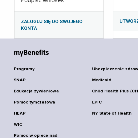
Podpisz wniosek
UTWÓR
ZALOGUJ SIĘ DO SWOJEGO
KONTA
myBenefits
Programy
Ubezpieczenie zdro
SNAP
Medicaid
Edukacja żywieniowa
Child Health Plus (C
Pomoc tymczasowa
EPIC
HEAP
NY State of Health
WIC
Pomoc w opiece nad