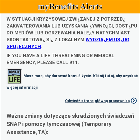
myBenefits Alerts
W SYTUACJI KRYZYSOWEJ ZWI¿ZANEJ Z POTRZEB¿
ZAKWATEROWANIA LUB UZYSKANIA ¿YWNO¿CI, DOST¿PU
DO MEDIÓW LUB OGRZEWANIA NALE¿Y NATYCHMIAST
SKONTAKTOWA¿ SI¿ Z LOKALNYM
WYDZIA¿EM US¿UG
SPO¿ECZNYCH
.
IF YOU HAVE A LIFE THREATENING OR MEDICAL
EMERGENCY, PLEASE CALL 911.
Masz moc, aby darować komuś życie. Kliknij tutaj, aby uzyskać
więcej informacji
Odwiedź stronę główną pracownika
Ważne zmiany dotyczące skradzionych świadczeń
SNAP i pomocy tymczasowej (Temporary
Assistance, TA):