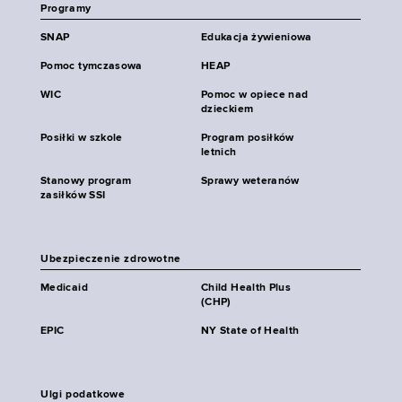
Programy
SNAP
Edukacja żywieniowa
Pomoc tymczasowa
HEAP
WIC
Pomoc w opiece nad
dzieckiem
Posiłki w szkole
Program posiłków
letnich
Stanowy program
Sprawy weteranów
zasiłków SSI
Ubezpieczenie zdrowotne
Medicaid
Child Health Plus
(CHP)
EPIC
NY State of Health
Ulgi podatkowe