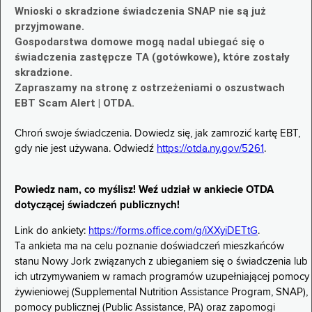
Wnioski o skradzione świadczenia SNAP nie są już
przyjmowane.
Gospodarstwa domowe mogą nadal ubiegać się o
świadczenia zastępcze TA (gotówkowe), które zostały
skradzione.
Zapraszamy na stronę z ostrzeżeniami o oszustwach
EBT Scam Alert | OTDA.
Chroń swoje świadczenia. Dowiedz się, jak zamrozić kartę EBT,
gdy nie jest używana. Odwiedź
https://otda.ny.gov/5261
.
Powiedz nam, co myślisz! Weź udział w ankiecie OTDA
dotyczącej świadczeń publicznych!
Link do ankiety:
https://forms.office.com/g/iXXyiDETtG
.
Ta ankieta ma na celu poznanie doświadczeń mieszkańców
stanu Nowy Jork związanych z ubieganiem się o świadczenia lub
ich utrzymywaniem w ramach programów uzupełniającej pomocy
żywieniowej (Supplemental Nutrition Assistance Program, SNAP),
pomocy publicznej (Public Assistance, PA) oraz zapomogi