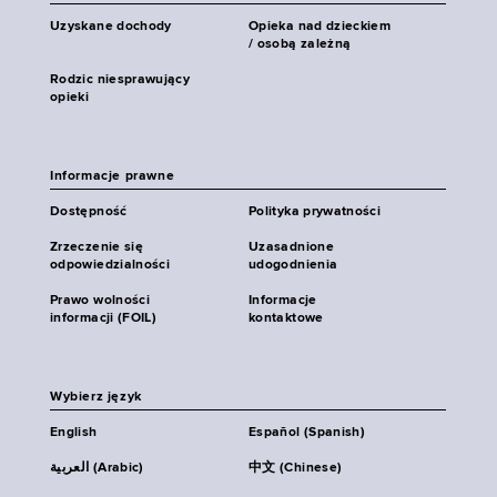
Uzyskane dochody
Opieka nad dzieckiem
/ osobą zależną
Rodzic niesprawujący
opieki
Informacje prawne
Dostępność
Polityka prywatności
Zrzeczenie się
Uzasadnione
odpowiedzialności
udogodnienia
Prawo wolności
Informacje
informacji (FOIL)
kontaktowe
Wybierz język
English
Español (Spanish)
العربية (Arabic)
中文 (Chinese)