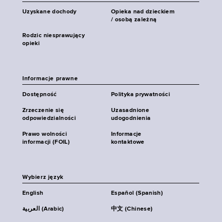
Uzyskane dochody
Opieka nad dzieckiem
/ osobą zależną
Rodzic niesprawujący
opieki
Informacje prawne
Dostępność
Polityka prywatności
Zrzeczenie się
Uzasadnione
odpowiedzialności
udogodnienia
Prawo wolności
Informacje
informacji (FOIL)
kontaktowe
Wybierz język
English
Español (Spanish)
العربية (Arabic)
中文 (Chinese)