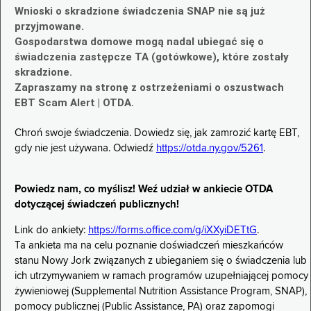
Wnioski o skradzione świadczenia SNAP nie są już
przyjmowane.
Gospodarstwa domowe mogą nadal ubiegać się o
świadczenia zastępcze TA (gotówkowe), które zostały
skradzione.
Zapraszamy na stronę z ostrzeżeniami o oszustwach
EBT Scam Alert | OTDA.
Chroń swoje świadczenia. Dowiedz się, jak zamrozić kartę EBT,
gdy nie jest używana. Odwiedź
https://otda.ny.gov/5261
.
Powiedz nam, co myślisz! Weź udział w ankiecie OTDA
dotyczącej świadczeń publicznych!
Link do ankiety:
https://forms.office.com/g/iXXyiDETtG
.
Ta ankieta ma na celu poznanie doświadczeń mieszkańców
stanu Nowy Jork związanych z ubieganiem się o świadczenia lub
ich utrzymywaniem w ramach programów uzupełniającej pomocy
żywieniowej (Supplemental Nutrition Assistance Program, SNAP),
pomocy publicznej (Public Assistance, PA) oraz zapomogi