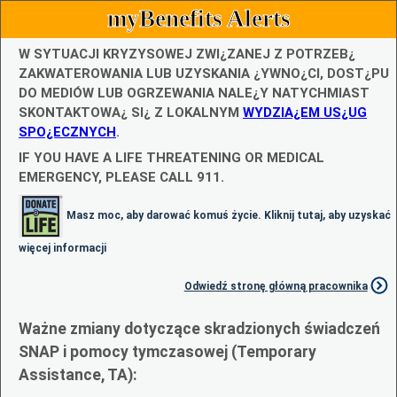
myBenefits Alerts
W SYTUACJI KRYZYSOWEJ ZWI¿ZANEJ Z POTRZEB¿
ZAKWATEROWANIA LUB UZYSKANIA ¿YWNO¿CI, DOST¿PU
DO MEDIÓW LUB OGRZEWANIA NALE¿Y NATYCHMIAST
SKONTAKTOWA¿ SI¿ Z LOKALNYM
WYDZIA¿EM US¿UG
SPO¿ECZNYCH
.
IF YOU HAVE A LIFE THREATENING OR MEDICAL
EMERGENCY, PLEASE CALL 911.
Masz moc, aby darować komuś życie. Kliknij tutaj, aby uzyskać
więcej informacji
Odwiedź stronę główną pracownika
Ważne zmiany dotyczące skradzionych świadczeń
SNAP i pomocy tymczasowej (Temporary
Assistance, TA):