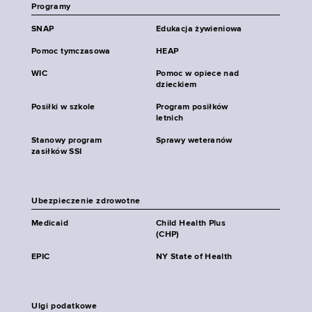
Programy
SNAP
Edukacja żywieniowa
Pomoc tymczasowa
HEAP
WIC
Pomoc w opiece nad
dzieckiem
Posiłki w szkole
Program posiłków
letnich
Stanowy program
Sprawy weteranów
zasiłków SSI
Ubezpieczenie zdrowotne
Medicaid
Child Health Plus
(CHP)
EPIC
NY State of Health
Ulgi podatkowe