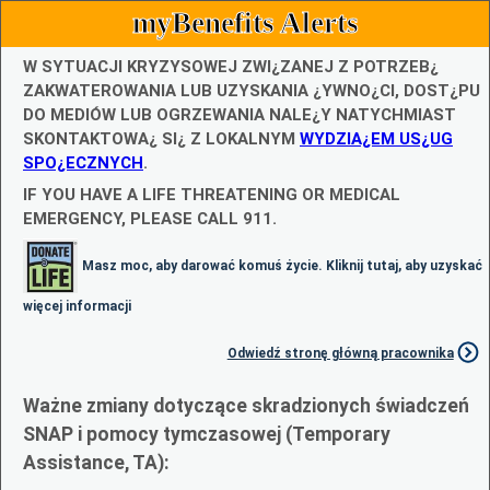
myBenefits Alerts
W SYTUACJI KRYZYSOWEJ ZWI¿ZANEJ Z POTRZEB¿
ZAKWATEROWANIA LUB UZYSKANIA ¿YWNO¿CI, DOST¿PU
DO MEDIÓW LUB OGRZEWANIA NALE¿Y NATYCHMIAST
SKONTAKTOWA¿ SI¿ Z LOKALNYM
WYDZIA¿EM US¿UG
SPO¿ECZNYCH
.
IF YOU HAVE A LIFE THREATENING OR MEDICAL
EMERGENCY, PLEASE CALL 911.
Masz moc, aby darować komuś życie. Kliknij tutaj, aby uzyskać
więcej informacji
Odwiedź stronę główną pracownika
Ważne zmiany dotyczące skradzionych świadczeń
SNAP i pomocy tymczasowej (Temporary
Assistance, TA):