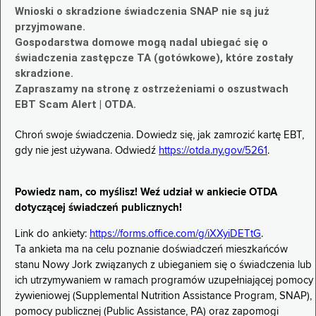
Wnioski o skradzione świadczenia SNAP nie są już
przyjmowane.
Gospodarstwa domowe mogą nadal ubiegać się o
świadczenia zastępcze TA (gotówkowe), które zostały
skradzione.
Zapraszamy na stronę z ostrzeżeniami o oszustwach
EBT Scam Alert | OTDA.
Chroń swoje świadczenia. Dowiedz się, jak zamrozić kartę EBT,
gdy nie jest używana. Odwiedź
https://otda.ny.gov/5261
.
Powiedz nam, co myślisz! Weź udział w ankiecie OTDA
dotyczącej świadczeń publicznych!
Link do ankiety:
https://forms.office.com/g/iXXyiDETtG
.
Ta ankieta ma na celu poznanie doświadczeń mieszkańców
stanu Nowy Jork związanych z ubieganiem się o świadczenia lub
ich utrzymywaniem w ramach programów uzupełniającej pomocy
żywieniowej (Supplemental Nutrition Assistance Program, SNAP),
pomocy publicznej (Public Assistance, PA) oraz zapomogi