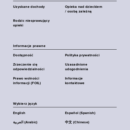
Uzyskane dochody
Opieka nad dzieckiem
/ osobą zależną
Rodzic niesprawujący
opieki
Informacje prawne
Dostępność
Polityka prywatności
Zrzeczenie się
Uzasadnione
odpowiedzialności
udogodnienia
Prawo wolności
Informacje
informacji (FOIL)
kontaktowe
Wybierz język
English
Español (Spanish)
العربية (Arabic)
中文 (Chinese)