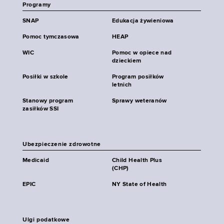
Programy
SNAP
Edukacja żywieniowa
Pomoc tymczasowa
HEAP
WIC
Pomoc w opiece nad
dzieckiem
Posiłki w szkole
Program posiłków
letnich
Stanowy program
Sprawy weteranów
zasiłków SSI
Ubezpieczenie zdrowotne
Medicaid
Child Health Plus
(CHP)
EPIC
NY State of Health
Ulgi podatkowe