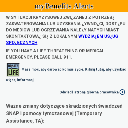
myBenefits Alerts
W SYTUACJI KRYZYSOWEJ ZWI¿ZANEJ Z POTRZEB¿
ZAKWATEROWANIA LUB UZYSKANIA ¿YWNO¿CI, DOST¿PU
DO MEDIÓW LUB OGRZEWANIA NALE¿Y NATYCHMIAST
SKONTAKTOWA¿ SI¿ Z LOKALNYM
WYDZIA¿EM US¿UG
SPO¿ECZNYCH
.
IF YOU HAVE A LIFE THREATENING OR MEDICAL
EMERGENCY, PLEASE CALL 911.
Masz moc, aby darować komuś życie. Kliknij tutaj, aby uzyskać
więcej informacji
Odwiedź stronę główną pracownika
Ważne zmiany dotyczące skradzionych świadczeń
SNAP i pomocy tymczasowej (Temporary
Assistance, TA):