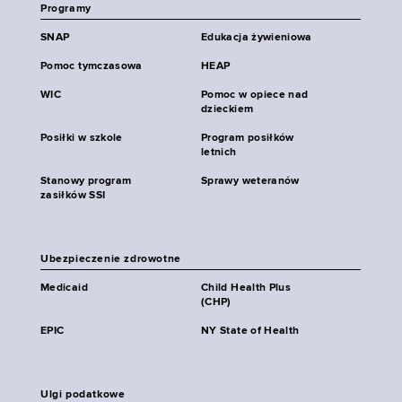
Programy
SNAP
Edukacja żywieniowa
Pomoc tymczasowa
HEAP
WIC
Pomoc w opiece nad
dzieckiem
Posiłki w szkole
Program posiłków
letnich
Stanowy program
Sprawy weteranów
zasiłków SSI
Ubezpieczenie zdrowotne
Medicaid
Child Health Plus
(CHP)
EPIC
NY State of Health
Ulgi podatkowe