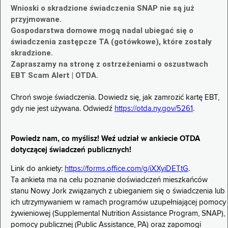
Wnioski o skradzione świadczenia SNAP nie są już
przyjmowane.
Gospodarstwa domowe mogą nadal ubiegać się o
świadczenia zastępcze TA (gotówkowe), które zostały
skradzione.
Zapraszamy na stronę z ostrzeżeniami o oszustwach
EBT Scam Alert | OTDA.
Chroń swoje świadczenia. Dowiedz się, jak zamrozić kartę EBT,
gdy nie jest używana. Odwiedź
https://otda.ny.gov/5261
.
Powiedz nam, co myślisz! Weź udział w ankiecie OTDA
dotyczącej świadczeń publicznych!
Link do ankiety:
https://forms.office.com/g/iXXyiDETtG
.
Ta ankieta ma na celu poznanie doświadczeń mieszkańców
stanu Nowy Jork związanych z ubieganiem się o świadczenia lub
ich utrzymywaniem w ramach programów uzupełniającej pomocy
żywieniowej (Supplemental Nutrition Assistance Program, SNAP),
pomocy publicznej (Public Assistance, PA) oraz zapomogi