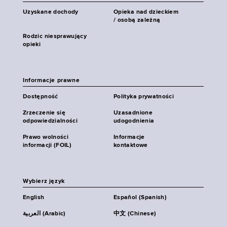
Uzyskane dochody
Opieka nad dzieckiem
/ osobą zależną
Rodzic niesprawujący
opieki
Informacje prawne
Dostępność
Polityka prywatności
Zrzeczenie się
Uzasadnione
odpowiedzialności
udogodnienia
Prawo wolności
Informacje
informacji (FOIL)
kontaktowe
Wybierz język
English
Español (Spanish)
العربية (Arabic)
中文 (Chinese)