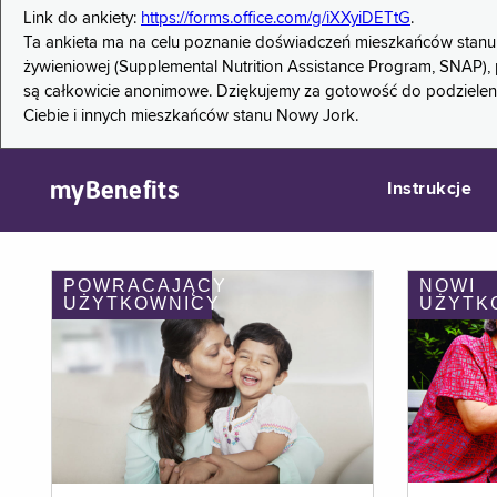
Link do ankiety:
https://forms.office.com/g/iXXyiDETtG
.
Ta ankieta ma na celu poznanie doświadczeń mieszkańców stanu
żywieniowej (Supplemental Nutrition Assistance Program, SNAP), 
są całkowicie anonimowe. Dziękujemy za gotowość do podzieleni
Ciebie i innych mieszkańców stanu Nowy Jork.
myBenefits
Instrukcje
POWRACAJĄCY
NOWI
UŻYTKOWNICY
UŻYTK