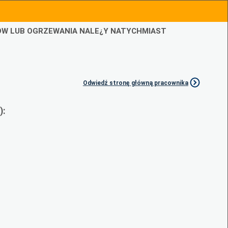
IÓW LUB OGRZEWANIA NALE¿Y NATYCHMIAST
Odwiedź stronę główną pracownika
):