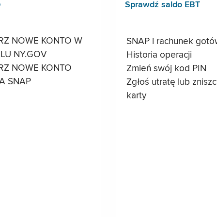
p
Sprawdź saldo EBT
RZ NOWE KONTO W
SNAP i rachunek got
LU NY.GOV
Historia operacji
RZ NOWE KONTO
Zmień swój kod PIN
A SNAP
Zgłoś utratę lub znisz
karty