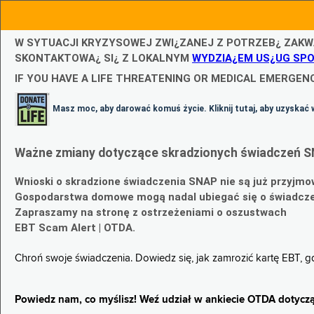
W SYTUACJI KRYZYSOWEJ ZWI¿ZANEJ Z POTRZEB¿ ZAKW
SKONTAKTOWA¿ SI¿ Z LOKALNYM
WYDZIA¿EM US¿UG SP
IF YOU HAVE A LIFE THREATENING OR MEDICAL EMERGENC
Masz moc, aby darować komuś życie. Kliknij tutaj, aby uzyskać 
Ważne zmiany dotyczące skradzionych świadczeń S
Wnioski o skradzione świadczenia SNAP nie są już przyjmo
Gospodarstwa domowe mogą nadal ubiegać się o świadczen
Zapraszamy na stronę z ostrzeżeniami o oszustwach
EBT Scam Alert | OTDA.
Chroń swoje świadczenia. Dowiedz się, jak zamrozić kartę EBT, 
Powiedz nam, co myślisz! Weź udział w ankiecie OTDA dotyczą