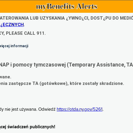
myBenefits Alerts
ATEROWANIA LUB UZYSKANIA ¿YWNO¿CI, DOST¿PU DO MED
O¿ECZNYCH
.
Y, PLEASE CALL 911.
więcej informacji
NAP i pomocy tymczasowej (Temporary Assistance, TA
wane.
ia zastępcze TA (gotówkowe), które zostały skradzione.
gdy nie jest używana. Odwiedź
https://otda.ny.gov/5261
.
cej świadczeń publicznych!