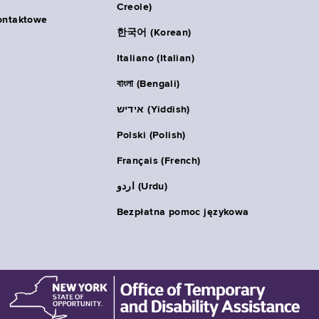
Creole)
ontaktowe
한국어 (Korean)
Italiano (Italian)
বাংলা (Bengali)
אידיש (Yiddish)
Polski (Polish)
Français (French)
اردو (Urdu)
Bezpłatna pomoc językowa