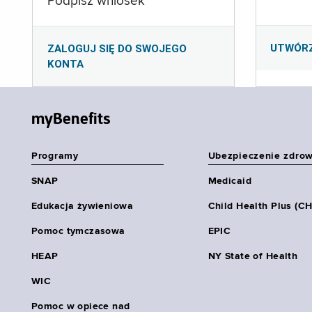
Podpisz wniosek
UTWÓR
ZALOGUJ SIĘ DO SWOJEGO
KONTA
myBenefits
Programy
Ubezpieczenie zdro
SNAP
Medicaid
Edukacja żywieniowa
Child Health Plus (C
Pomoc tymczasowa
EPIC
HEAP
NY State of Health
WIC
Pomoc w opiece nad