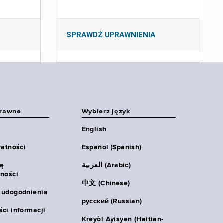
SPRAWDŹ UPRAWNIENIA
prawne
Wybierz język
English
watności
Español (Spanish)
ię
العربية (Arabic)
ności
中文 (Chinese)
 udogodnienia
русский (Russian)
ci informacji
Kreyòl Ayisyen (Haitian-