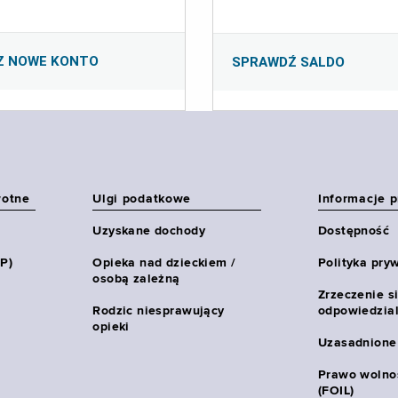
Z NOWE KONTO
SPRAWDŹ SALDO
wotne
Ulgi podatkowe
Informacje 
Uzyskane dochody
Dostępność
HP)
Opieka nad dzieckiem /
Polityka pry
osobą zależną
Zrzeczenie s
Rodzic niesprawujący
odpowiedzial
opieki
Uzasadnione
Prawo wolnoś
(FOIL)