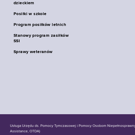
dzieckiem
Posiłki w szkole
Program posiłków letnich
Stanowy program zasiłków
SSI
Sprawy weteranów
Usługa Urzędu ds. Pomocy Tymczasowej i Pomocy Osobom Niepełnosprawnym S
Assistance, OTDA)